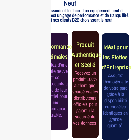
Neuf
Pour un usage professionnel, le choix d'un équipement neuf et
officiellement distribué est un gage de performance et de tranquillité.
Voici pourquoi nos clients B2B choisissent le neuf
Garantie
Produit
Performance
Idéal pour
Constructeur
Authentique
Maximales
les Flottes
Complète
et Scellé
Profitez d'une
d'Entreprise
Bénéficiez de
batterie neuve
Recevez un
la garantie
Assurez
et de
produit 100%
officielle pour
l'homogénéité
composants à
authentique,
une tranquillité
de votre parc
100% de leur
sourcé via les
d'esprit et une
grâce à la
potentiel pour
distributeurs
continuité de
disponibilité
une
officiels pour
service
de modèles
performance
garantir la
assurée.
identiques en
durable.
sécurité de
grande
vos données.
quantité.