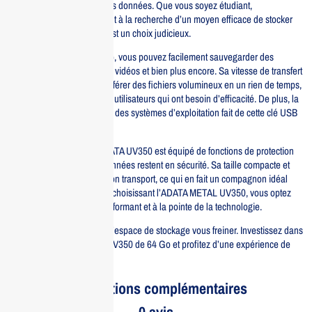
offrant un accès rapide à vos données. Que vous soyez étudiant,
professionnel ou simplement à la recherche d’un moyen efficace de stocker
vos fichiers, cette clé USB est un choix judicieux.
Avec une capacité de 64 Go, vous pouvez facilement sauvegarder des
documents, des photos, des vidéos et bien plus encore. Sa vitesse de transfert
rapide vous permet de transférer des fichiers volumineux en un rien de temps,
ce qui est essentiel pour les utilisateurs qui ont besoin d’efficacité. De plus, la
compatibilité avec la plupart des systèmes d’exploitation fait de cette clé USB
un accessoire polyvalent.
En termes de sécurité, l’ADATA UV350 est équipé de fonctions de protection
qui garantissent que vos données restent en sécurité. Sa taille compacte et
son design léger facilitent son transport, ce qui en fait un compagnon idéal
pour vos déplacements. En choisissant l’ADATA METAL UV350, vous optez
pour un produit durable, performant et à la pointe de la technologie.
Ne laissez pas le manque d’espace de stockage vous freiner. Investissez dans
la clé USB ADATA METAL UV350 de 64 Go et profitez d’une expérience de
stockage sans compromis.
Informations complémentaires
0 avis