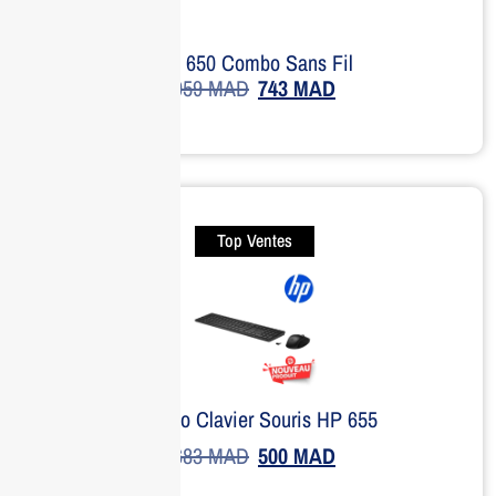
HP 650 Combo Sans Fil
959
MAD
743
MAD
Top Ventes
Combo Clavier Souris HP 655
683
MAD
500
MAD