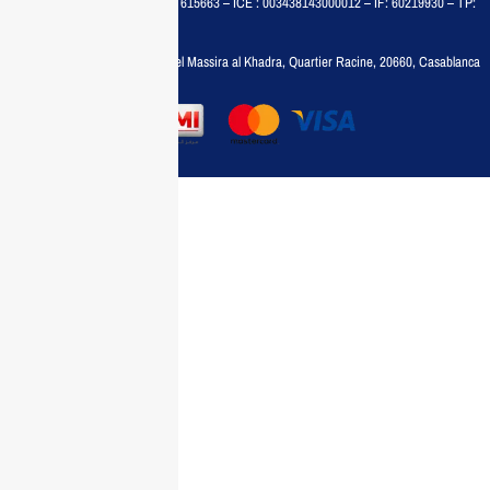
MAISON MEDIA, SARL – RC : 615663 – ICE : 003438143000012 – IF: 60219930 – TP:
35788030
Adresse :
6, rue 6 Octobre Bd el Massira al Khadra, Quartier Racine, 20660, Casablanca