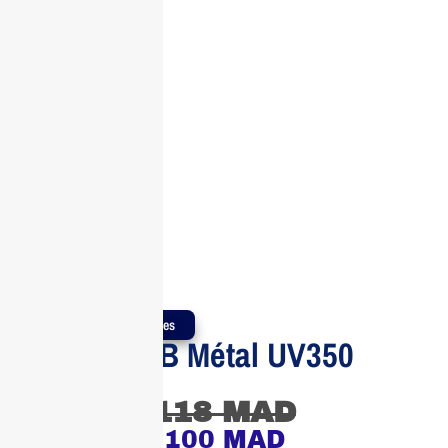
Produits Authentiques
ADATA USB Métal UV350
64GB
118
MAD
100
MAD