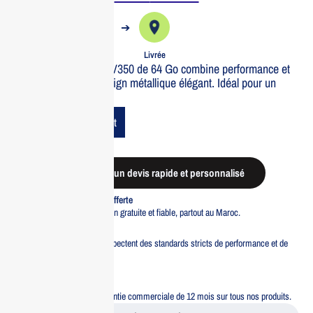
➔
➔
Commande
Expédiée
Livrée
Le clé USB ADATA UV350 de 64 Go combine performance et
durabilité dans un design métallique élégant. Idéal pour un
stockage fiable.
Add To Cart
Demander un devis rapide et personnalisé
Livraison standard offerte
Profitez d’une livraison gratuite et fiable, partout au Maroc.
Pacte Qualité
Tous nos produits respectent des standards stricts de performance et de
sécurité.
Garantie 12 mois
Bénéficiez d’une garantie commerciale de 12 mois sur tous nos produits.