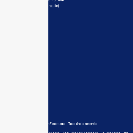
Livraison partout au Maroc (Gratuite)
Maisonelectro:
Accueil
Guide d’achat
Demande de devis
Contactez nous
Conditions:
Qui sommes nous
Conditions générales
Politiques de confidentialité
FAQ
© COPYRIGHT 2025 – MaisonElectro.ma – Tous droits réservés