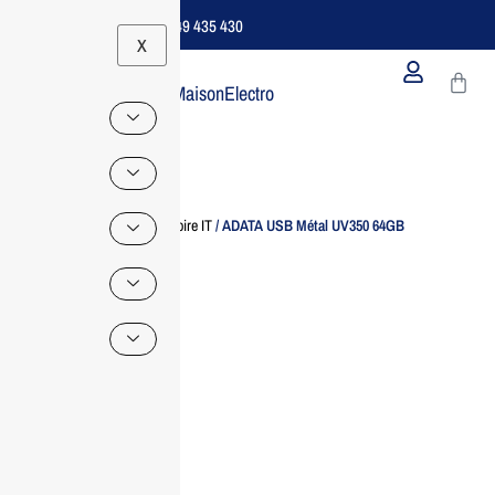
Support B2B Dédié | 06 49 435 430
X
MaisonElectro
Home
/
Accessoire IT
/ ADATA USB Métal UV350 64GB