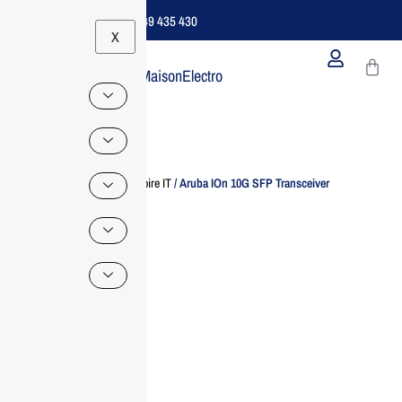
Support B2B Dédié | 06 49 435 430
X
MaisonElectro
Home
/
Accessoire IT
/ Aruba IOn 10G SFP Transceiver