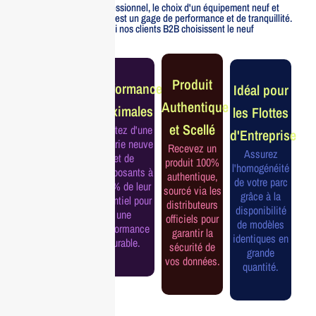
Pour un usage professionnel, le choix d'un équipement neuf et
officiellement distribué est un gage de performance et de tranquillité.
Voici pourquoi nos clients B2B choisissent le neuf
Garantie
Produit
Performance
Idéal pour
Constructeur
Authentique
Maximales
les Flottes
Complète
et Scellé
Profitez d'une
d'Entreprise
Bénéficiez de
batterie neuve
Recevez un
la garantie
Assurez
et de
produit 100%
officielle pour
l'homogénéité
composants à
authentique,
une tranquillité
de votre parc
100% de leur
sourcé via les
d'esprit et une
grâce à la
potentiel pour
distributeurs
continuité de
disponibilité
une
officiels pour
service
de modèles
performance
garantir la
assurée.
identiques en
durable.
sécurité de
grande
vos données.
quantité.