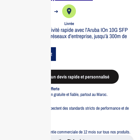
➔
➔
Commande
Expédiée
Livrée
Profitez d’une connectivité rapide avec l’Aruba IOn 10G SFP
LC SR. Idéal pour les réseaux d’entreprise, jusqu’à 300m de
portée.
Add To Cart
Demander un devis rapide et personnalisé
Livraison standard offerte
Profitez d’une livraison gratuite et fiable, partout au Maroc.
Pacte Qualité
Tous nos produits respectent des standards stricts de performance et de
sécurité.
Garantie 12 mois
Bénéficiez d’une garantie commerciale de 12 mois sur tous nos produits.