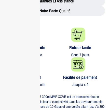
Garanties Et Assistance
Notre Pacte Qualité
Livraison gratuite​
Retour facile​
partout au Maroc
Sous 7 jours
Garantie 1 an
Facilité de paiement
Sur tous nos produits
Jusqu’à x 4
L’Aruba IOn 10G SFP LC SR 300m MMF XCVR est un transceiver haute
performance conçu pour optimiser la connectivité dans les environnements
d’entreprise. Offrant une vitesse de 10 Gbps et une portée allant jusqu’à 300