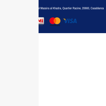
35788030
Adresse :
6, rue 6 Octobre Bd el Massira al Khadra, Quartier Racine, 20660, Casablanca