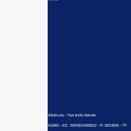
Maisonelectro:
Accueil
Guide d’achat
Demande de devis
Contactez nous
Conditions:
Qui sommes nous
Conditions générales
Politiques de confidentialité
FAQ
© COPYRIGHT 2025 – MaisonElectro.ma – Tous droits réservés
MAISON MEDIA, SARL – RC : 615663 – ICE : 003438143000012 – IF: 60219930 – TP: