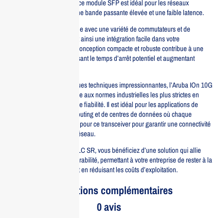
mètres sur fibre multimode, ce module SFP est idéal pour les réseaux
exigeants qui nécessitent une bande passante élevée et une faible latence.
Ce transceiver est compatible avec une variété de commutateurs et de
routeurs Aruba, garantissant ainsi une intégration facile dans votre
infrastructure existante. Sa conception compacte et robuste contribue à une
installation simplifiée, réduisant le temps d’arrêt potentiel et augmentant
l’efficacité opérationnelle.
En plus de ses caractéristiques techniques impressionnantes, l’Aruba IOn 10G
SFP est conçu pour répondre aux normes industrielles les plus strictes en
matière de performance et de fiabilité. Il est idéal pour les applications de
virtualisation, de cloud computing et de centres de données où chaque
milliseconde compte. Optez pour ce transceiver pour garantir une connectivité
fiable et rapide dans votre réseau.
Avec l’Aruba IOn 10G SFP LC SR, vous bénéficiez d’une solution qui allie
performance, flexibilité et durabilité, permettant à votre entreprise de rester à la
pointe de la technologie tout en réduisant les coûts d’exploitation.
Informations complémentaires
0 avis