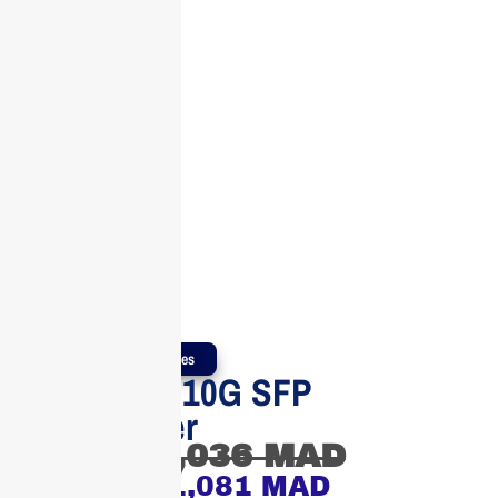
Produits Authentiques
Aruba IOn 10G SFP
Transceiver
2,036
MAD
1,081
MAD