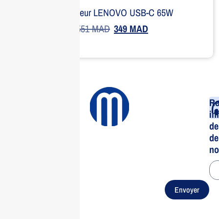
Adaptateur LENOVO USB-C 65W
551
MAD
349
MAD
Re
in
de
de
no
Envoyer