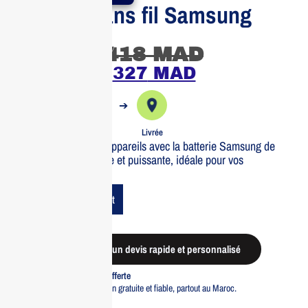
Batterie sans fil Samsung
10000 Mah
418
MAD
327
MAD
➔
➔
Commande
Expédiée
Livrée
Chargez sans fil vos appareils avec la batterie Samsung de
10000 Mah. Compacte et puissante, idéale pour vos
déplacements.
Add To Cart
Demander un devis rapide et personnalisé
Livraison standard offerte
Profitez d’une livraison gratuite et fiable, partout au Maroc.
Pacte Qualité