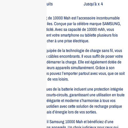
Sur tous nos produits
Jusqu’à x 4
La batterie sans fil Samsung de 10000 Mah est l’accessoire incontournable
pour tous vos appareils mobiles. Conçue par la célèbre marque SAMSUNG,
elle allie performance et praticité. Avec sa capacité de 10000 mAh, vous
pouvez recharger efficacement votre smartphone ou tablette plusieurs fois
sans avoir besoin de le brancher à une prise électrique.
Cette batterie portable est équipée de la technologie de charge sans fil, vous
permettant de dire adieu aux câbles encombrants. Il vous suffit de poser votre
appareil sur la batterie pour démarrer la charge. Elle est également dotée de
ports USB pour charger plusieurs appareils simultanément. Grâce à son
design compact et léger, vous pouvez l’emporter partout avec vous, que ce soit
en voyage, au travail ou lors de vos loisirs.
Les principales caractéristiques de la batterie incluent une protection intégrée
contre les surcharges et les courts-circuits, garantissant une utilisation en toute
sécurité. De plus, sa finition élégante et moderne s’harmonise à tous vos
appareils. Optimisez votre quotidien avec cette solution de recharge pratique
et fiable, et ne manquez jamais d’énergie lors de vos sorties.
Optez pour la batterie sans fil Samsung 10000 Mah et bénéficiez d’une
autonomie prolongée pour vos appareils. Un choix judicieux pour ceux qui