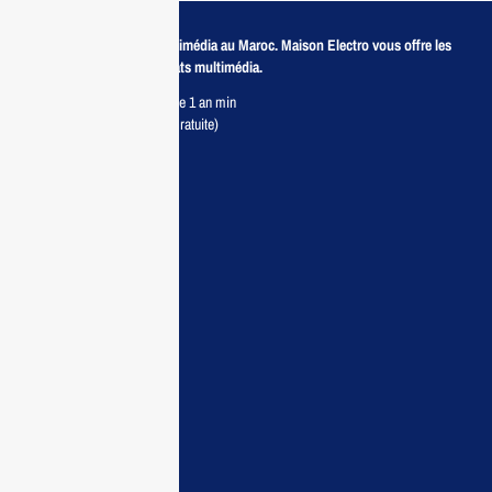
Revendeur de produits multimédia au Maroc. Maison Electro vous offre les
meilleurs prix pour vos achats multimédia.
Retour sous 7 jours & Garantie 1 an min
Livraison partout au Maroc (Gratuite)
Maisonelectro:
Accueil
Guide d’achat
Demande de devis
Contactez nous
Conditions:
Qui sommes nous
Conditions générales
Politiques de confidentialité
FAQ