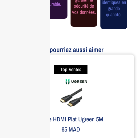
assurée.
identiques en
durable.
sécurité de
grande
vos données.
quantité.
Vous pourriez aussi aimer
Top Ventes
Câble HDMI Plat Ugreen 5M
65
MAD