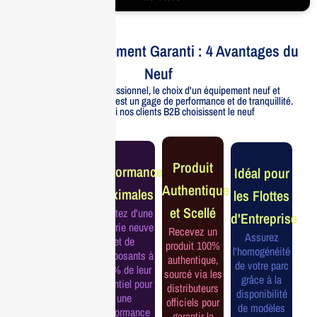
Votre Investissement Garanti : 4 Avantages du
Neuf
Pour un usage professionnel, le choix d'un équipement neuf et
officiellement distribué est un gage de performance et de tranquillité.
Voici pourquoi nos clients B2B choisissent le neuf
Garantie
Produit
Performance
Idéal pour
Constructeur
Authentique
Maximales
les Flottes
Complète
et Scellé
Profitez d'une
d'Entreprise
Bénéficiez de
batterie neuve
Recevez un
la garantie
Assurez
et de
produit 100%
officielle pour
l'homogénéité
composants à
authentique,
une tranquillité
de votre parc
100% de leur
sourcé via les
d'esprit et une
grâce à la
potentiel pour
distributeurs
continuité de
disponibilité
une
officiels pour
service
de modèles
performance
garantir la