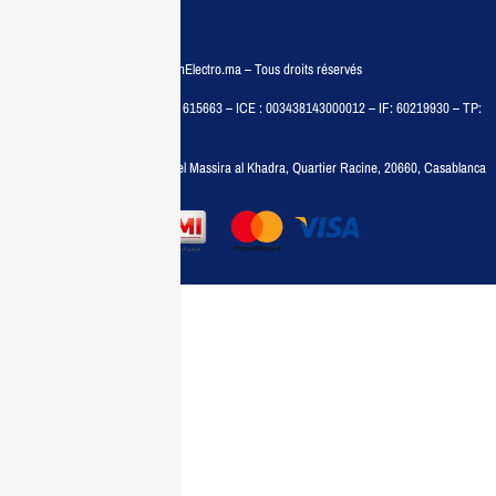
© COPYRIGHT 2025 – MaisonElectro.ma – Tous droits réservés
MAISON MEDIA, SARL – RC : 615663 – ICE : 003438143000012 – IF: 60219930 – TP:
35788030
Adresse :
6, rue 6 Octobre Bd el Massira al Khadra, Quartier Racine, 20660, Casablanca