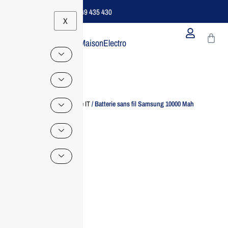
Support B2B Dédié | 06 49 435 430
X
MaisonElectro
Home
/
Accessoire IT
/ Batterie sans fil Samsung 10000 Mah