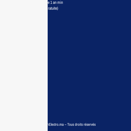
Retour sous 7 jours & Garantie 1 an min
Livraison partout au Maroc (Gratuite)
Maisonelectro:
Accueil
Guide d’achat
Demande de devis
Contactez nous
Conditions:
Qui sommes nous
Conditions générales
Politiques de confidentialité
FAQ
© COPYRIGHT 2025 – MaisonElectro.ma – Tous droits réservés