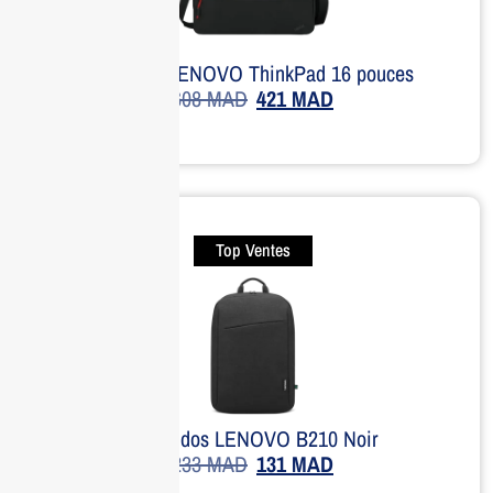
Sacoche LENOVO ThinkPad 16 pouces
608
MAD
421
MAD
Top Ventes
Sac à dos LENOVO B210 Noir
233
MAD
131
MAD