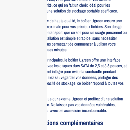
rapidement et en toute sécurité, ce qui en fait un choix idéal pour les
utilisateurs qui recherchent une solution de stockage portable et efficace.
Fabriqué avec des matériaux de haute qualité, le boîtier Ugreen assure une
durabilité et une protection maximale pour vos précieux fichiers. Son design
élégant et compact facilite le transport, que ce soit pour un usage personnel ou
professionnel. De plus, l’installation est simple et rapide, sans nécessiter
d’outils supplémentaires, vous permettant de commencer à utiliser votre
disque dur externe en quelques minutes.
Parmi ses caractéristiques principales, le boîtier Ugreen offre une interface
USB 2.0, une compatibilité avec les disques durs SATA de 2,5 et 3,5 pouces, et
un système de refroidissement intégré pour éviter la surchauffe pendant
l’utilisation. Que vous souhaitiez sauvegarder vos données, partager des
fichiers ou étendre votre capacité de stockage, ce boîtier répond à toutes vos
attentes.
Optez pour le boîtier de disque dur externe Ugreen et profitez d’une solution
de stockage fiable et efficace. Ne laissez pas vos données vulnérables,
sécurisez-les dès aujourd’hui avec cet accessoire incontournable.
Informations complémentaires