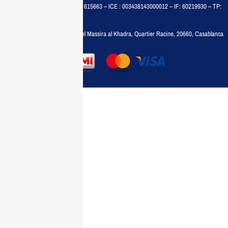
MAISON MEDIA, SARL – RC : 615663 – ICE : 003438143000012 – IF: 60219930 – TP:
35788030
Adresse :
6, rue 6 Octobre Bd el Massira al Khadra, Quartier Racine, 20660, Casablanca