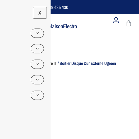
Support B2B Dédié | 06 49 435 430
X
MaisonElectro
Home
/
Accessoire IT
/ Boitier Disque Dur Externe Ugreen