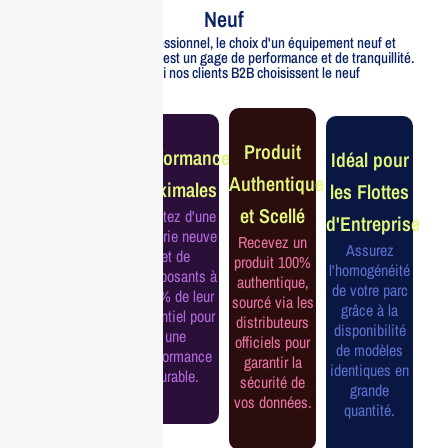
Neuf
Pour un usage professionnel, le choix d'un équipement neuf et
officiellement distribué est un gage de performance et de tranquillité.
Voici pourquoi nos clients B2B choisissent le neuf
Garantie
Produit
Performance
Idéal pour
Constructeur
Authentique
Maximales
les Flottes
Complète
et Scellé
Profitez d'une
d'Entreprise
Bénéficiez de
batterie neuve
Recevez un
la garantie
Assurez
et de
produit 100%
officielle pour
l'homogénéité
composants à
authentique,
une tranquillité
de votre parc
100% de leur
sourcé via les
d'esprit et une
grâce à la
potentiel pour
distributeurs
continuité de
disponibilité
une
officiels pour
service
de modèles
performance
garantir la
assurée.
identiques en
durable.
sécurité de
grande
vos données.
quantité.