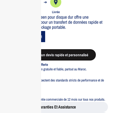
➔
➔
Commande
Expédiée
Livrée
Le boîtier externe Ugreen pour disque dur offre une
connectivité USB 2.0 pour un transfert de données rapide et
facile. Idéal pour le stockage portable.
Add To Cart
Demander un devis rapide et personnalisé
Livraison standard offerte
Profitez d’une livraison gratuite et fiable, partout au Maroc.
Pacte Qualité
Tous nos produits respectent des standards stricts de performance et de
sécurité.
Garantie 12 mois
Bénéficiez d’une garantie commerciale de 12 mois sur tous nos produits.
Garanties Et Assistance