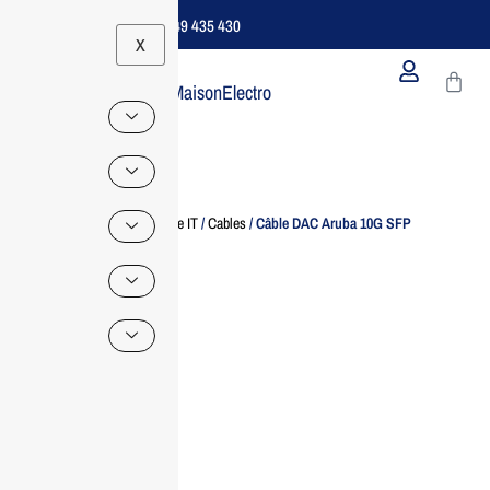
Support B2B Dédié | 06 49 435 430
X
MaisonElectro
Home
/
Accessoire IT
/
Cables
/ Câble DAC Aruba 10G SFP