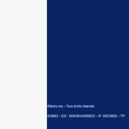
Maisonelectro:
Accueil
Guide d’achat
Demande de devis
Contactez nous
Conditions:
Qui sommes nous
Conditions générales
Politiques de confidentialité
FAQ
© COPYRIGHT 2025 – MaisonElectro.ma – Tous droits réservés
MAISON MEDIA, SARL – RC : 615663 – ICE : 003438143000012 – IF: 60219930 – TP:
35788030