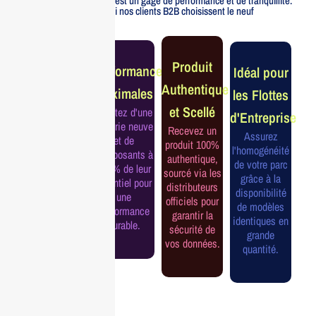
officiellement distribué est un gage de performance et de tranquillité.
Voici pourquoi nos clients B2B choisissent le neuf
Garantie
Produit
Performance
Idéal pour
Constructeur
Authentique
Maximales
les Flottes
Complète
et Scellé
Profitez d'une
d'Entreprise
Bénéficiez de
batterie neuve
Recevez un
la garantie
Assurez
et de
produit 100%
officielle pour
l'homogénéité
composants à
authentique,
une tranquillité
de votre parc
100% de leur
sourcé via les
d'esprit et une
grâce à la
potentiel pour
distributeurs
continuité de
disponibilité
une
officiels pour
service
de modèles
performance
garantir la
assurée.
identiques en
durable.
sécurité de
grande
vos données.
quantité.