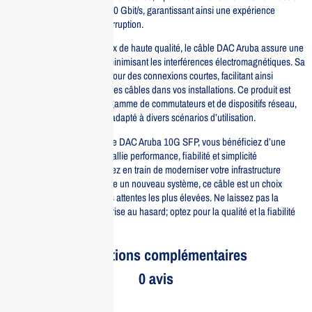
des vitesses allant jusqu’à 10 Gbit/s, garantissant ainsi une expérience
utilisateur fluide et sans interruption.
Fabriqué avec des matériaux de haute qualité, le câble DAC Aruba assure une
durabilité optimale tout en minimisant les interférences électromagnétiques. Sa
longueur de 1m est idéale pour des connexions courtes, facilitant ainsi
l’organisation et la gestion des câbles dans vos installations. Ce produit est
compatible avec une large gamme de commutateurs et de dispositifs réseau,
ce qui le rend polyvalent et adapté à divers scénarios d’utilisation.
En investissant dans le câble DAC Aruba 10G SFP, vous bénéficiez d’une
solution de connectivité qui allie performance, fiabilité et simplicité
d’installation. Que vous soyez en train de moderniser votre infrastructure
réseau ou de mettre en place un nouveau système, ce câble est un choix
judicieux qui répondra à vos attentes les plus élevées. Ne laissez pas la
connectivité de votre entreprise au hasard; optez pour la qualité et la fiabilité
d’Aruba.
Informations complémentaires
0 avis