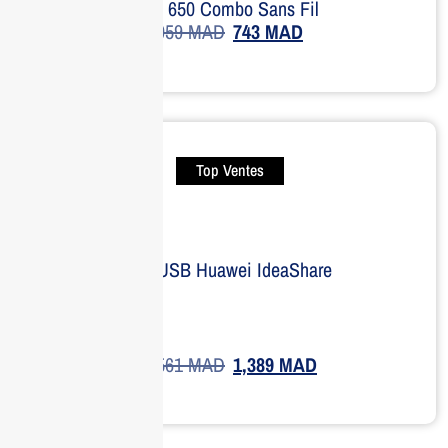
HP 650 Combo Sans Fil
959
MAD
743
MAD
Top Ventes
Clé USB Huawei IdeaShare
1,561
MAD
1,389
MAD