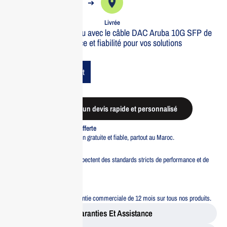
➔
➔
Commande
Expédiée
Livrée
Optimisez votre réseau avec le câble DAC Aruba 10G SFP de
1m. Haute performance et fiabilité pour vos solutions
d’entreprise.
Add To Cart
Demander un devis rapide et personnalisé
Livraison standard offerte
Profitez d’une livraison gratuite et fiable, partout au Maroc.
Pacte Qualité
Tous nos produits respectent des standards stricts de performance et de
sécurité.
Garantie 12 mois
Bénéficiez d’une garantie commerciale de 12 mois sur tous nos produits.
Garanties Et Assistance