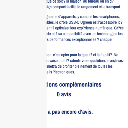
une utilisation quotidienne, que ce soit ? la maison, au bureau ou en d?
placement. De plus, son design compact facilite le rangement et le transport.
Compatible avec une large gamme d’appareils, y compris les smartphones,
tablettes et ordinateurs portables, le c?ble USB-C Ugreen est l’accessoire id?
al pour tous ceux qui cherchent ? optimiser leur exp?rience num?rique. Gr?ce
? sa capacit? de charge rapide et ? sa compatibilit? avec les technologies les
plus r?centes, il garantira des performances exceptionnelles ? chaque
utilisation.
Choisir le c?ble USB-C Ugreen, c’est opter pour la qualit? et la fiabilit?. Ne
laissez pas les c?bles de mauvaise qualit? ralentir votre quotidien. Investissez
dans un produit qui vous permettra de profiter pleinement de toutes les
fonctionnalit?s de vos appareils ?lectroniques.
Informations complémentaires
0 avis
Il n’y a pas encore d’avis.