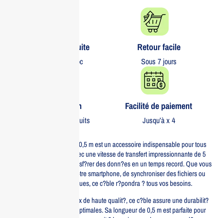
Livraison gratuite​
Retour facile​
partout au Maroc
Sous 7 jours
Garantie 1 an
Facilité de paiement
Sur tous nos produits
Jusqu’à x 4
Le c?ble USB-C Ugreen de 0,5 m est un accessoire indispensable pour tous
vos appareils modernes. Avec une vitesse de transfert impressionnante de 5
Gbps, il vous permet de transf?rer des donn?es en un temps record. Que vous
soyez en train de charger votre smartphone, de synchroniser des fichiers ou
de connecter des p?riph?riques, ce c?ble r?pondra ? tous vos besoins.
Fabriqu? avec des mat?riaux de haute qualit?, ce c?ble assure une durabilit?
et une r?sistance ? l’usure optimales. Sa longueur de 0,5 m est parfaite pour