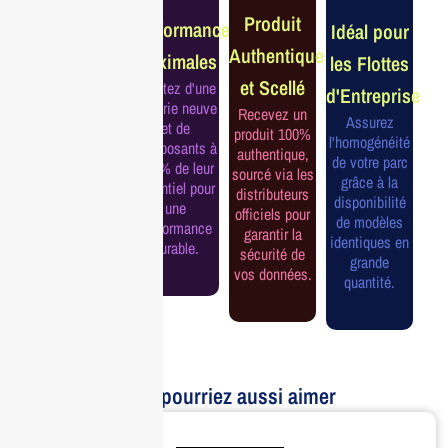
Garantie
Produit
Performance
Idéal pour
Constructeur
Authentique
Maximales
les Flottes
Complète
et Scellé
Profitez d'une
d'Entreprise
Bénéficiez de
batterie neuve
Recevez un
la garantie
Assurez
et de
produit 100%
officielle pour
l'homogénéité
composants à
authentique,
une tranquillité
de votre parc
100% de leur
sourcé via les
d'esprit et une
grâce à la
potentiel pour
distributeurs
continuité de
disponibilité
une
officiels pour
service
de modèles
performance
garantir la
assurée.
identiques en
durable.
sécurité de
grande
vos données.
quantité.
Vous pourriez aussi aimer