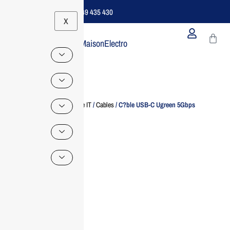
Support B2B Dédié | 06 49 435 430
X
MaisonElectro
Home
/
Accessoire IT
/
Cables
/ C?ble USB-C Ugreen 5Gbps