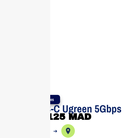
Produits Authentiques
C?ble USB-C Ugreen 5Gbps
125
MAD
➔
➔