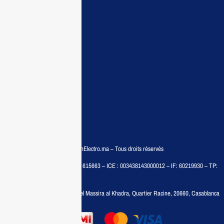
Guide d’achat
Demande de devis
Contactez nous
Conditions:
Qui sommes nous
Conditions générales
Politiques de confidentialité
FAQ
© COPYRIGHT 2025 – MaisonElectro.ma – Tous droits réservés
MAISON MEDIA, SARL – RC : 615663 – ICE : 003438143000012 – IF: 60219930 – TP:
35788030
Adresse :
6, rue 6 Octobre Bd el Massira al Khadra, Quartier Racine, 20660, Casablanca