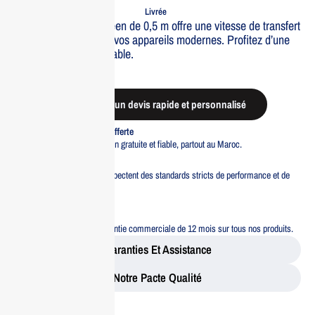
Commande
Expédiée
Livrée
Ce c?ble USB-C Ugreen de 0,5 m offre une vitesse de transfert
de 5 Gbps, id?al pour vos appareils modernes. Profitez d’une
connexion rapide et fiable.
Out of stock
Demander un devis rapide et personnalisé
Livraison standard offerte
Profitez d’une livraison gratuite et fiable, partout au Maroc.
Pacte Qualité
Tous nos produits respectent des standards stricts de performance et de
sécurité.
Garantie 12 mois
Bénéficiez d’une garantie commerciale de 12 mois sur tous nos produits.
Garanties Et Assistance
Notre Pacte Qualité