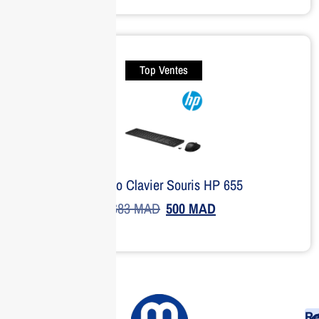
Top Ventes
Combo Clavier Souris HP 655
683
MAD
500
MAD
Re