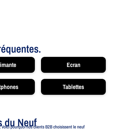
fréquentes.
imante
Ecran
tphones
Tablettes
s du Neuf
 Voici pourquoi nos clients B2B choisissent le neuf