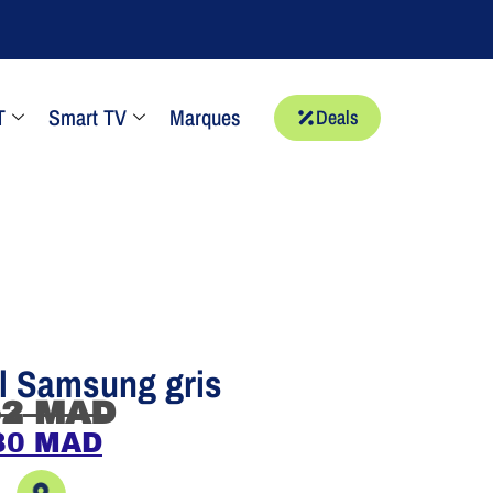
T
Smart TV
Marques
Deals
il Samsung gris
52
MAD
80
MAD