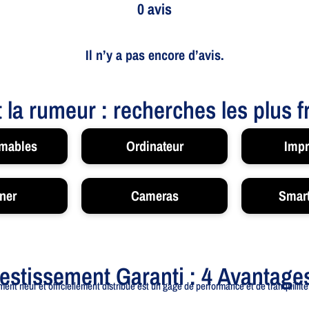
0 avis
Il n’y a pas encore d’avis.
t la rumeur : recherches les plus 
mables
Ordinateur
Impr
ner
Cameras
Smar
vestissement Garanti : 4 Avantage
ent neuf et officiellement distribué est un gage de performance et de tranquillité.