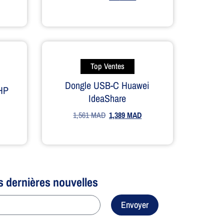
Top Ventes
Dongle USB-C Huawei
 HP
IdeaShare
1,561
MAD
1,389
MAD
s dernières nouvelles
Envoyer