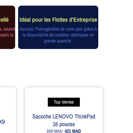
ellé
Idéal pour les Flottes d'Entreprise
e, sourcé
Assurez l'homogénéité de votre parc grâce à
rantir la
la disponibilité de modèles identiques en
grande quantité.
Top Ventes
Sacoche LENOVO ThinkPad
 X9
16 pouces
608
MAD
421
MAD