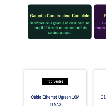
Garantie Constructeur Complète
Bénéficiez de la garantie officielle pour une
Pr
tranquillité d'esprit et une continuité de
composan
service assurée.
Top Ventes
Câble Ethernet Ugreen 10M
Câ
59
MAD