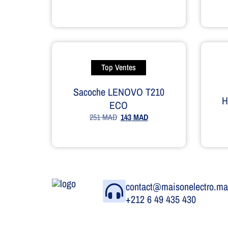
Top Ventes
Sacoche LENOVO T210
H
ECO
251
MAD
143
MAD
contact@maisonelectro.m
+212 6 49 435 430