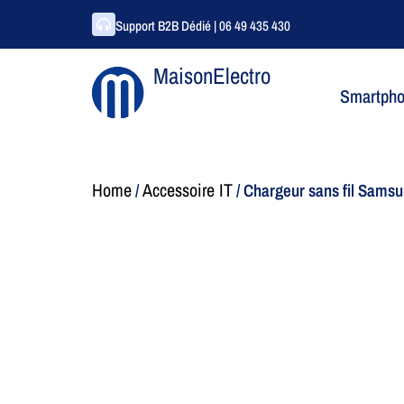
Support B2B Dédié | 06 49 435 430
MaisonElectro
Smartph
Home
Accessoire IT
/
/ Chargeur sans fil Samsu