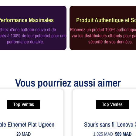
Performance Maximales
Produit Authentique et Sc
ofitez d'une batterie neuve et de
Recevez un produit 100% authentiqu
ts à 100% de leur potentiel pour une
via les distributeurs officiels pour ga
performance durable.
sécurité de vos données.
Vous pourriez aussi aimer
Top Ventes
Top Ventes
ble Ethernet Plat Ugreen
Souris sans fil Lenovo
20
MAD
1,025
MAD
589
MAD