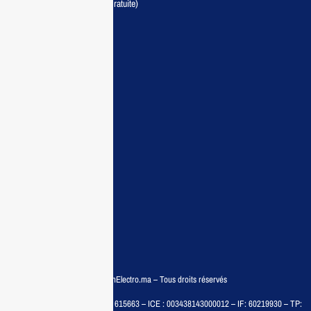
Livraison partout au Maroc (Gratuite)
Maisonelectro:
Accueil
Guide d’achat
Demande de devis
Contactez nous
Conditions:
Qui sommes nous
Conditions générales
Politiques de confidentialité
FAQ
© COPYRIGHT 2025 – MaisonElectro.ma – Tous droits réservés
MAISON MEDIA, SARL – RC : 615663 – ICE : 003438143000012 – IF: 60219930 – TP: