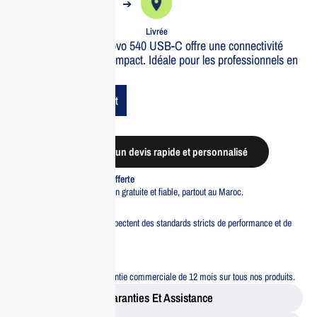
➔
➔
Commande
Expédiée
Livrée
La souris sans fil Lenovo 540 USB-C offre une connectivité
rapide et un design compact. Idéale pour les professionnels en
déplacement.
Add To Cart
Demander un devis rapide et personnalisé
Livraison standard offerte
Profitez d’une livraison gratuite et fiable, partout au Maroc.
Pacte Qualité
Tous nos produits respectent des standards stricts de performance et de
sécurité.
Garantie 12 mois
Bénéficiez d’une garantie commerciale de 12 mois sur tous nos produits.
Garanties Et Assistance