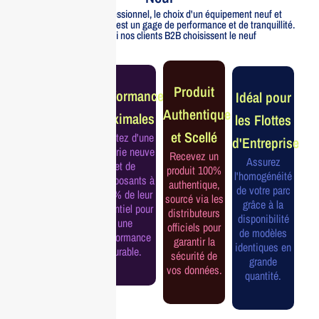
Pour un usage professionnel, le choix d'un équipement neuf et
officiellement distribué est un gage de performance et de tranquillité.
Voici pourquoi nos clients B2B choisissent le neuf
Garantie
Produit
Performance
Idéal pour
Constructeur
Authentique
Maximales
les Flottes
Complète
et Scellé
Profitez d'une
d'Entreprise
Bénéficiez de
batterie neuve
Recevez un
la garantie
Assurez
et de
produit 100%
officielle pour
l'homogénéité
composants à
authentique,
une tranquillité
de votre parc
100% de leur
sourcé via les
d'esprit et une
grâce à la
potentiel pour
distributeurs
continuité de
disponibilité
une
officiels pour
service
de modèles
performance
garantir la
assurée.
identiques en
durable.
sécurité de
grande
vos données.
quantité.