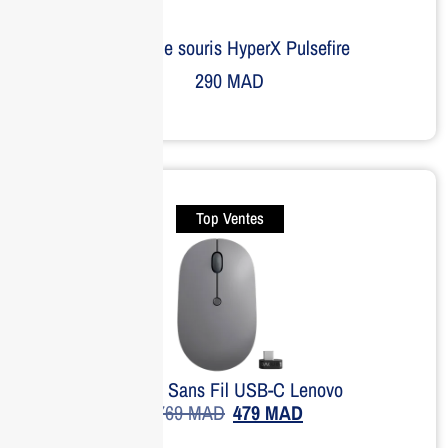
Tapis de souris HyperX Pulsefire
290
MAD
Top Ventes
Souris Sans Fil USB-C Lenovo
769
MAD
479
MAD