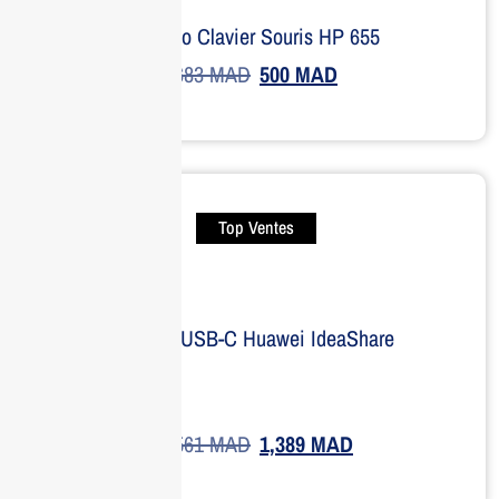
Combo Clavier Souris HP 655
683
MAD
500
MAD
Top Ventes
Dongle USB-C Huawei IdeaShare
1,561
MAD
1,389
MAD