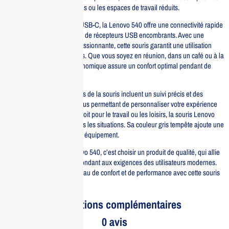
déplacements professionnels ou les espaces de travail réduits.
Équipée de la technologie USB-C, la Lenovo 540 offre une connectivité rapide
et fiable, éliminant le besoin de récepteurs USB encombrants. Avec une
autonomie de batterie impressionnante, cette souris garantit une utilisation
prolongée sans interruptions. Que vous soyez en réunion, dans un café ou à la
maison, sa conception ergonomique assure un confort optimal pendant de
longues heures d’utilisation.
Les fonctionnalités avancées de la souris incluent un suivi précis et des
boutons programmables, vous permettant de personnaliser votre expérience
selon vos besoins. Que ce soit pour le travail ou les loisirs, la souris Lenovo
540 USB-C s’adapte à toutes les situations. Sa couleur gris tempête ajoute une
touche de modernité à votre équipement.
Investir dans la souris Lenovo 540, c’est choisir un produit de qualité, qui allie
praticité et style, tout en répondant aux exigences des utilisateurs modernes.
Découvrez un nouveau niveau de confort et de performance avec cette souris
sans fil de LENOVO.
Informations complémentaires
0 avis