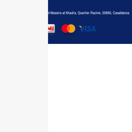
35788030
Adresse :
6, rue 6 Octobre Bd el Massira al Khadra, Quartier Racine, 20660, Casablanca