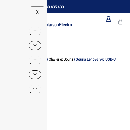
Support B2B Dédié | 06 49 435 430
X
MaisonElectro
Home
/
Accessoire IT
/
Clavier et Souris
/ Souris Lenovo 540 USB-C