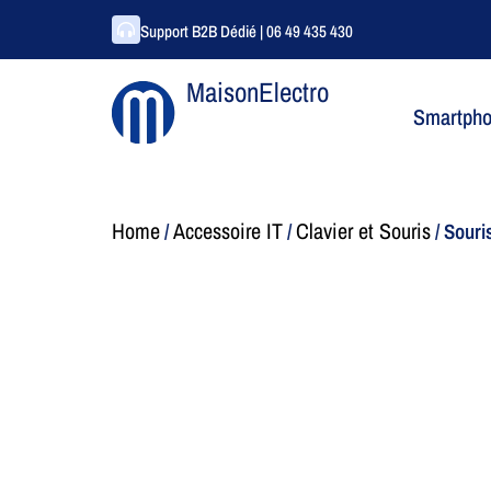
Support B2B Dédié | 06 49 435 430
MaisonElectro
Smartph
Home
Accessoire IT
Clavier et Souris
/
/
/ Sour