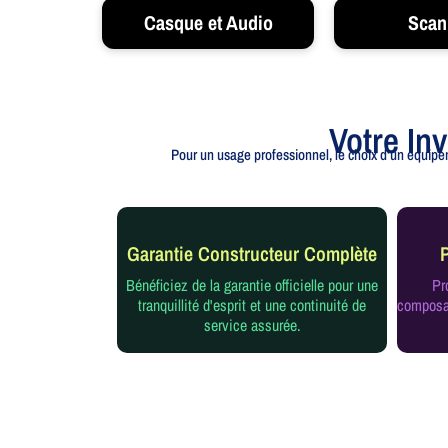
Casque et Audio
Scan
Votre In
Pour un usage professionnel, le choix d'un équipem
Garantie Constructeur Complète
Bénéficiez de la garantie officielle pour une
Pr
tranquillité d'esprit et une continuité de
composan
service assurée.