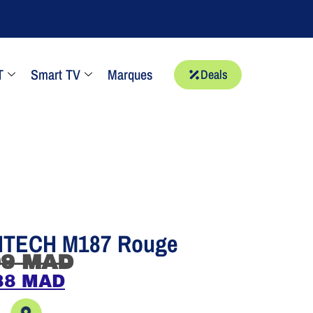
T
Smart TV
Marques
Deals
GITECH M187 Rouge
09
MAD
88
MAD