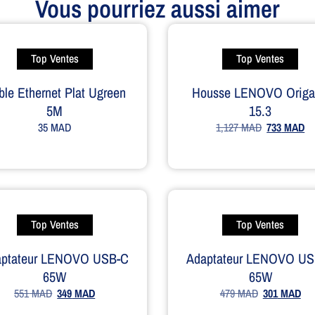
Vous pourriez aussi aimer
Top Ventes
Top Ventes
ble Ethernet Plat Ugreen
Housse LENOVO Orig
5M
15.3
35
MAD
1,127
MAD
733
MAD
Top Ventes
Top Ventes
aptateur LENOVO USB-C
Adaptateur LENOVO US
65W
65W
551
MAD
349
MAD
479
MAD
301
MAD