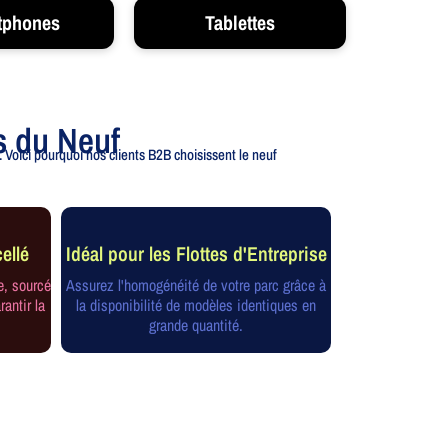
tphones
Tablettes
s du Neuf
 Voici pourquoi nos clients B2B choisissent le neuf
ellé
Idéal pour les Flottes d'Entreprise
e, sourcé
Assurez l'homogénéité de votre parc grâce à
rantir la
la disponibilité de modèles identiques en
grande quantité.