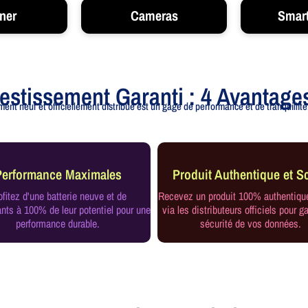
ner
Cameras
Smar
vestissement Garanti : 4 Avantage
ent neuf et officiellement distribué est un gage de performance et de tranquillité.
Performance Maximales
Produit Authentique et Sc
ofitez d'une batterie neuve et de
Recevez un produit 100% authentiqu
ts à 100% de leur potentiel pour une
via les distributeurs officiels pour ga
performance durable.
sécurité de vos données.