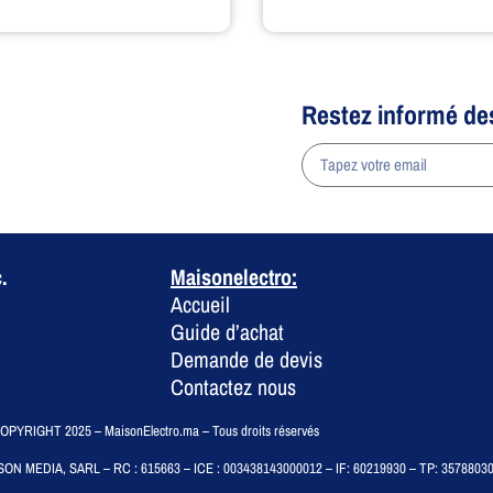
Restez informé de
a
.
Maisonelectro:
Accueil
Guide d’achat
Demande de devis
Contactez nous
PYRIGHT 2025 – MaisonElectro.ma – Tous droits réservés
SON MEDIA, SARL – RC : 615663 – ICE : 003438143000012 – IF: 60219930 – TP: 3578803