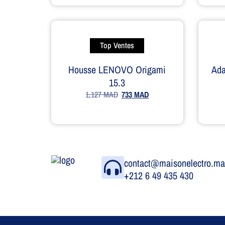
Top Ventes
Housse LENOVO Origami
Ad
15.3
1,127
MAD
733
MAD
contact@maisonelectro.m
+212 6 49 435 430