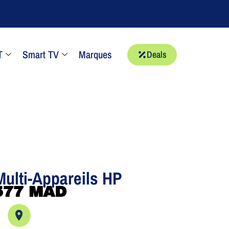
T
Smart TV
Marques
Deals
Multi-Appareils HP
577
MAD