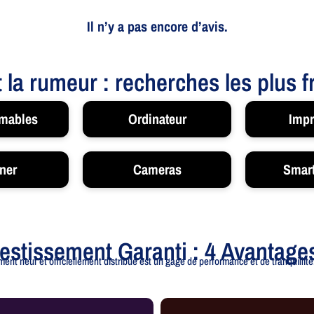
Il n’y a pas encore d’avis.
t la rumeur : recherches les plus 
mables
Ordinateur
Impr
ner
Cameras
Smar
vestissement Garanti : 4 Avantage
ent neuf et officiellement distribué est un gage de performance et de tranquillité.