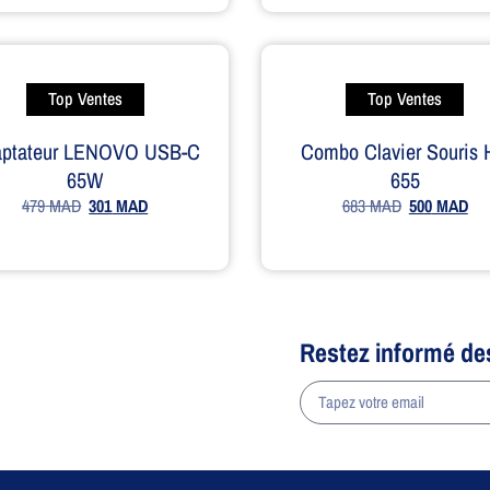
Top Ventes
Top Ventes
aptateur LENOVO USB-C
Combo Clavier Souris
65W
655
479
MAD
301
MAD
683
MAD
500
MAD
Restez informé de
a