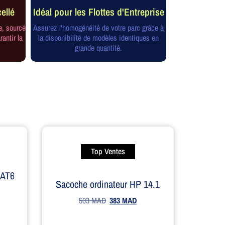
ellé
Idéal pour les Flottes d'Entreprise
e, sourcé
Assurez l'homogénéité de votre parc grâce à
rantir la
la disponibilité de modèles identiques en
grande quantité.
Top Ventes
CAT6
Sacoche ordinateur HP 14.1
503
MAD
383
MAD