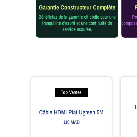
Garantie Constructeur Complète
Bénéficiez de la garantie officielle pour une
Pr
tranquillité d'esprit et une continuité de
composan
service assurée.
Top Ventes
Câble HDMI Plat Ugreen 5M
116
MAD