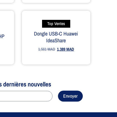
Top Ventes
Dongle USB-C Huawei
 HP
IdeaShare
1,561
MAD
1,389
MAD
s dernières nouvelles
Envoyer