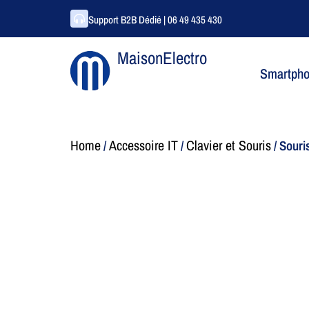
Support B2B Dédié | 06 49 435 430
MaisonElectro
Smartph
Home
Accessoire IT
Clavier et Souris
/
/
/ Souri