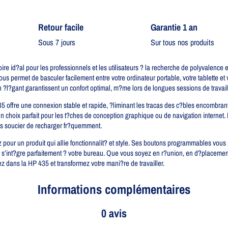
Retour facile​
Garantie 1 an
Sous 7 jours
Sur tous nos produits
oire id?al pour les professionnels et les utilisateurs ? la recherche de polyvalence
ous permet de basculer facilement entre votre ordinateur portable, votre tablette et 
?l?gant garantissent un confort optimal, m?me lors de longues sessions de travail
35 offre une connexion stable et rapide, ?liminant les tracas des c?bles encombr
 un choix parfait pour les t?ches de conception graphique ou de navigation internet
ous soucier de recharger fr?quemment.
ez pour un produit qui allie fonctionnalit? et style. Ses boutons programmables vou
s’int?gre parfaitement ? votre bureau. Que vous soyez en r?union, en d?placement
ez dans la HP 435 et transformez votre mani?re de travailler.
Informations complémentaires
0 avis