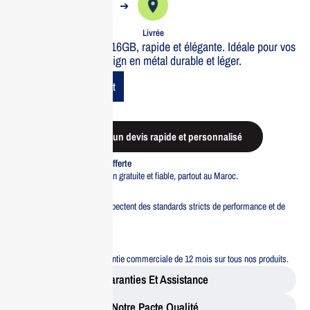
➔
➔
Commande
Expédiée
Livrée
Clé USB HIKVISION 16GB, rapide et élégante. Idéale pour vos
données avec son design en métal durable et léger.
Add To Cart
Demander un devis rapide et personnalisé
Livraison standard offerte
Profitez d’une livraison gratuite et fiable, partout au Maroc.
Pacte Qualité
Tous nos produits respectent des standards stricts de performance et de
sécurité.
Garantie 12 mois
Bénéficiez d’une garantie commerciale de 12 mois sur tous nos produits.
Garanties Et Assistance
Notre Pacte Qualité