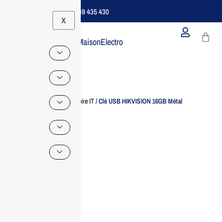
Support B2B Dédié | 06 49 435 430
X
MaisonElectro
Home
/
Accessoire IT
/ Clé USB HIKVISION 16GB Métal