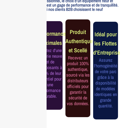
Pour un usage professionnel, le choix d'un équipement neuf et
officiellement distribué est un gage de performance et de tranquillité.
Voici pourquoi nos clients B2B choisissent le neuf
Garantie
Produit
Performance
Idéal pour
Constructeur
Authentique
Maximales
les Flottes
Complète
et Scellé
Profitez d'une
d'Entreprise
Bénéficiez de
batterie neuve
Recevez un
la garantie
Assurez
et de
produit 100%
officielle pour
l'homogénéité
composants à
authentique,
une tranquillité
de votre parc
100% de leur
sourcé via les
d'esprit et une
grâce à la
potentiel pour
distributeurs
continuité de
disponibilité
une
officiels pour
service
de modèles
performance
garantir la
assurée.
identiques en
durable.
sécurité de
grande
vos données.
quantité.