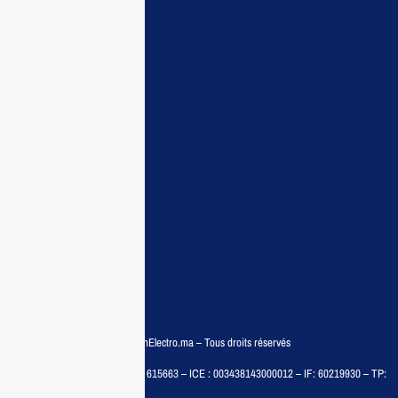
Maisonelectro:
Accueil
Guide d’achat
Demande de devis
Contactez nous
Conditions:
Qui sommes nous
Conditions générales
Politiques de confidentialité
FAQ
© COPYRIGHT 2025 – MaisonElectro.ma – Tous droits réservés
MAISON MEDIA, SARL – RC : 615663 – ICE : 003438143000012 – IF: 60219930 – TP:
35788030