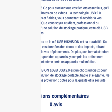
Profitez d’une capacité de 16 Go pour stocker tous vos fichiers essentiels, qu’il
s’agisse de documents, de photos ou de vidéos. La technologie USB 2.0
garantit des transferts rapides et fiables, vous permettant d’accéder à vos
données en toute simplicité. Que vous soyez étudiant, professionnel ou
simplement à la recherche d’une solution de stockage pratique, cette clé USB
répondra à toutes vos attentes.
L’un des principaux avantages de la clé USB HIKVISION est sa durabilité. Sa
conception en métal protège vos données des chocs et des impacts, offrant
une tranquillité d’esprit lors de vos déplacements. De plus, son format standard
la rend compatible avec la plupart des appareils, y compris les ordinateurs
portables, les PC de bureau et même certains appareils multimédias.
En résumé, la clé USB HIKVISION 16GB USB 2.0 est un choix judicieux pour
quiconque a besoin d’une solution de stockage portable, fiable et élégante. Ne
laissez pas vos données sans protection ; optez pour la qualité et la sécurité
avec HIKVISION.
Informations complémentaires
0 avis