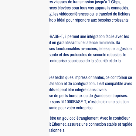
dispositif prend en charge des vitesses de transmission jusqu’à 1 Gbps,
assurant ainsi des performances élevées pour tous vos appareils connectés.
Que ce soit pour le streaming, les vidéoconférences ou le transfert de fichiers
lourds, ce contrôleur est le choix idéal pour répondre aux besoins croissants
de votre entreprise.
Doté de la technologie 1000BASE-T, il permet une intégration facile avec les
infrastructures existantes tout en garantissant une latence minimale. Sa
conception ergonomique et ses fonctionnalités avancées, telles que la gestion
intelligente de la bande passante et des protocoles de sécurité robustes, le
rendent essentiel pour toute entreprise soucieuse de la sécurité et de la
performance de son réseau.
En plus de ses caractéristiques techniques impressionnantes, ce contrôleur se
distingue par sa facilité d’installation et de configuration. Il est compatible avec
une large gamme de dispositifs et peut être intégré dans divers
environnements, qu’il s’agisse de petits bureaux ou de grandes entreprises.
Investir dans notre contrôleur sans fil 1000BASE-T, c’est choisir une solution
durable, évolutive et performante pour votre entreprise.
Ne laissez pas votre réseau être un goulot d’étranglement. Avec le contrôleur
sans fil 1000BASE-T Gigabit Ethernet, assurez une connexion stable et rapide
pour tous vos besoins professionnels.