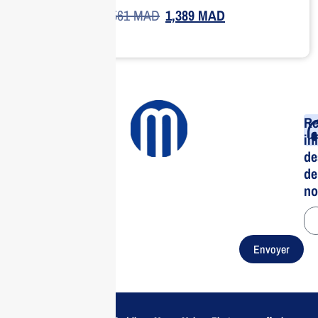
1,561
MAD
1,389
MAD
Re
in
de
de
no
Envoyer