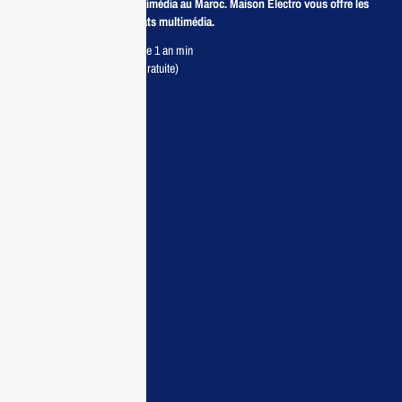
Revendeur de produits multimédia au Maroc. Maison Electro vous offre les
meilleurs prix pour vos achats multimédia.
Retour sous 7 jours & Garantie 1 an min
Livraison partout au Maroc (Gratuite)
Maisonelectro:
Accueil
Guide d’achat
Demande de devis
Contactez nous
Conditions:
Qui sommes nous
Conditions générales
Politiques de confidentialité
FAQ