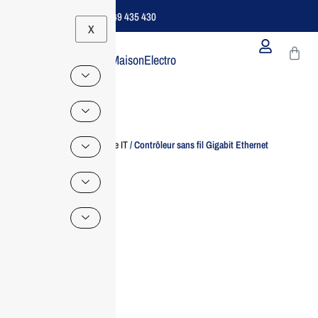
Support B2B Dédié | 06 49 435 430
X
MaisonElectro
Home
/
Accessoire IT
/ Contrôleur sans fil Gigabit Ethernet