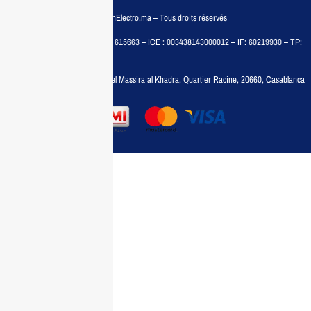
© COPYRIGHT 2025 – MaisonElectro.ma – Tous droits réservés
MAISON MEDIA, SARL – RC : 615663 – ICE : 003438143000012 – IF: 60219930 – TP:
35788030
Adresse :
6, rue 6 Octobre Bd el Massira al Khadra, Quartier Racine, 20660, Casablanca