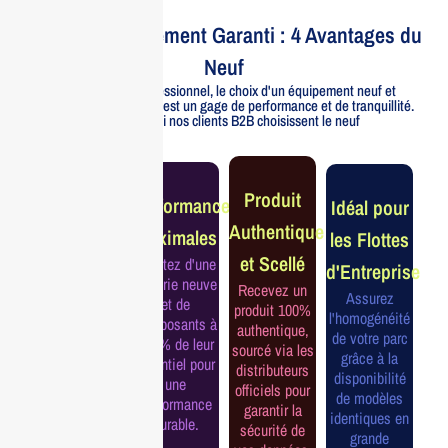
Votre Investissement Garanti : 4 Avantages du
Neuf
Pour un usage professionnel, le choix d'un équipement neuf et
officiellement distribué est un gage de performance et de tranquillité.
Voici pourquoi nos clients B2B choisissent le neuf
Garantie
Produit
Performance
Idéal pour
Constructeur
Authentique
Maximales
les Flottes
Complète
et Scellé
Profitez d'une
d'Entreprise
Bénéficiez de
batterie neuve
Recevez un
la garantie
Assurez
et de
produit 100%
officielle pour
l'homogénéité
composants à
authentique,
une tranquillité
de votre parc
100% de leur
sourcé via les
d'esprit et une
grâce à la
potentiel pour
distributeurs
continuité de
disponibilité
une
officiels pour
service
de modèles
performance
garantir la
assurée.
identiques en
durable.
sécurité de
grande