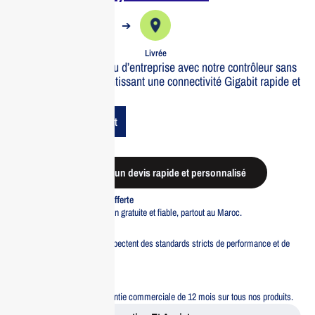
➔
➔
Commande
Expédiée
Livrée
Optimisez votre réseau d’entreprise avec notre contrôleur sans
fil 1000BASE-T, garantissant une connectivité Gigabit rapide et
fiable.
Add To Cart
Demander un devis rapide et personnalisé
Livraison standard offerte
Profitez d’une livraison gratuite et fiable, partout au Maroc.
Pacte Qualité
Tous nos produits respectent des standards stricts de performance et de
sécurité.
Garantie 12 mois
Bénéficiez d’une garantie commerciale de 12 mois sur tous nos produits.