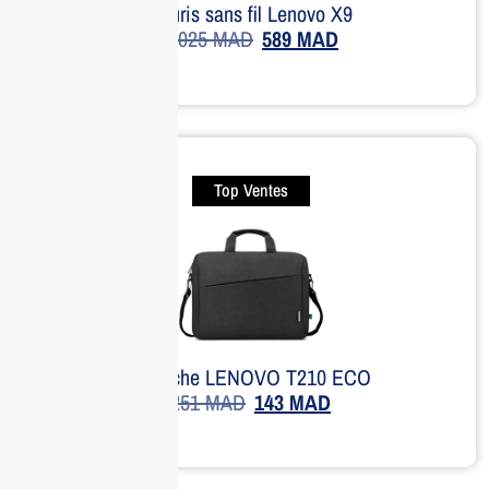
Souris sans fil Lenovo X9
1,025
MAD
589
MAD
Top Ventes
Sacoche LENOVO T210 ECO
251
MAD
143
MAD