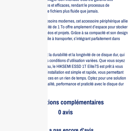
transferts de données rapides et efficaces, rendant le processus de
sauvegarde et de transfert de fichiers plus fluide que jamais.
Conçu pour répondre aux besoins modernes, cet accessoire périphérique allie
rapidité et fiabilité. Sa capacité de 1 To offre amplement d’espace pour stocker
tous vos fichiers, photos, vidéos et projets. Grâce à sa compacité et son design
élégant, il est également facile à transporter, s’intégrant parfaitement dans
votre sac ou votre bureau.
Les utilisateurs apprécieront la durabilité et la longévité de ce disque dur, qui
est conçu pour résister à des conditions d’utilisation variées. Que vous soyez
en déplacement ou au bureau, le HIKSEMI ESSD 1T Elite7S est prêt à vous
accompagner. De plus, son installation est simple et rapide, vous permettant
de profiter de ses performances en un rien de temps. Optez pour une solution
de stockage qui combine qualité, performance et praticité avec le disque dur
HIKSEMI ESSD 1T Elite7S.
Informations complémentaires
0 avis
Il n’y a pas encore d’avis.