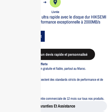
➔
➔
Commande
Expédiée
Livrée
Profitez d’un stockage ultra rapide avec le disque dur HIKSEMI
ESSD 1T Elite7S. Performance exceptionnelle à 2000MB/s
pour tous vos besoins.
Add To Cart
Demander un devis rapide et personnalisé
Livraison standard offerte
Profitez d’une livraison gratuite et fiable, partout au Maroc.
Pacte Qualité
Tous nos produits respectent des standards stricts de performance et de
sécurité.
Garantie 12 mois
Bénéficiez d’une garantie commerciale de 12 mois sur tous nos produits.
Garanties Et Assistance