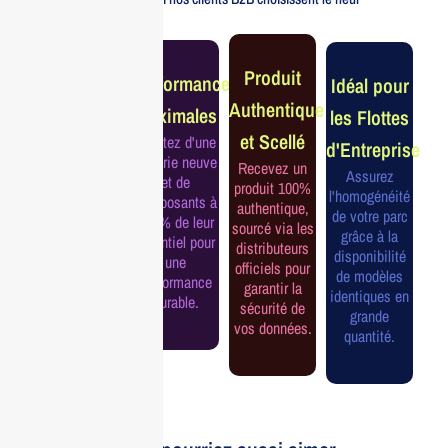
Garantie
Produit
Performance
Idéal pour
Constructeur
Authentique
Maximales
les Flottes
Complète
et Scellé
Profitez d'une
d'Entreprise
Bénéficiez de
batterie neuve
Recevez un
la garantie
Assurez
et de
produit 100%
officielle pour
l'homogénéité
composants à
authentique,
une tranquillité
de votre parc
100% de leur
sourcé via les
d'esprit et une
grâce à la
potentiel pour
distributeurs
continuité de
disponibilité
une
officiels pour
service
de modèles
performance
garantir la
assurée.
identiques en
durable.
sécurité de
grande
vos données.
quantité.