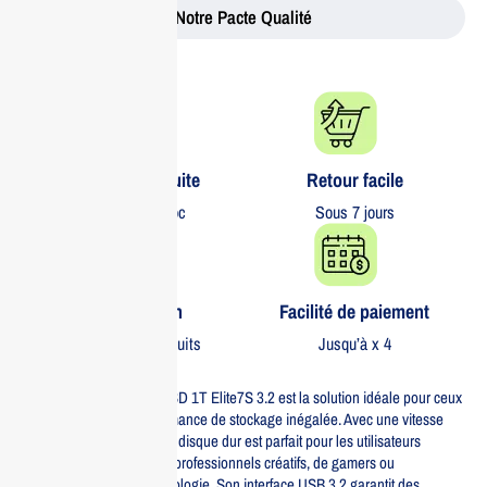
Notre Pacte Qualité
Livraison gratuite​
Retour facile​
partout au Maroc
Sous 7 jours
Garantie 1 an
Facilité de paiement
Sur tous nos produits
Jusqu’à x 4
Le disque dur HIKSEMI ESSD 1T Elite7S 3.2 est la solution idéale pour ceux
qui recherchent une performance de stockage inégalée. Avec une vitesse
incroyable de 2000MB/s, ce disque dur est parfait pour les utilisateurs
exigeants, qu’il s’agisse de professionnels créatifs, de gamers ou
d’enthousiastes de la technologie. Son interface USB 3.2 garantit des