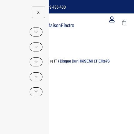
Support B2B Dédié | 06 49 435 430
X
MaisonElectro
Home
/
Accessoire IT
/ Disque Dur HIKSEMI 1T Elite7S