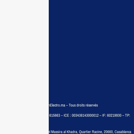
Maisonelectro:
Accueil
Guide d’achat
Demande de devis
Contactez nous
Conditions:
Qui sommes nous
Conditions générales
Politiques de confidentialité
FAQ
© COPYRIGHT 2025 – MaisonElectro.ma – Tous droits réservés
MAISON MEDIA, SARL – RC : 615663 – ICE : 003438143000012 – IF: 60219930 – TP:
35788030
Adresse :
6, rue 6 Octobre Bd el Massira al Khadra, Quartier Racine, 20660, Casablanca