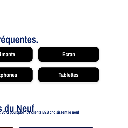
fréquentes.
imante
Ecran
tphones
Tablettes
s du Neuf
 Voici pourquoi nos clients B2B choisissent le neuf