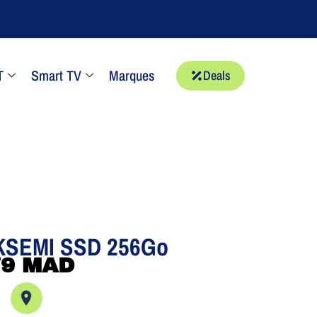
T
Smart TV
Marques
Deals
KSEMI SSD 256Go
79
MAD