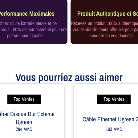
Performance Maximales
Produit Authentique et Sc
ofitez d'une batterie neuve et de
Recevez un produit 100% authentiqu
ts à 100% de leur potentiel pour une
via les distributeurs officiels pour ga
performance durable.
sécurité de vos données.
Vous pourriez aussi aimer
Top Ventes
Top Ventes
itier Disque Dur Externe
Câble Ethernet Ugreen
Ugreen
163
MAD
284
MAD