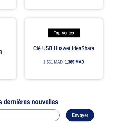
Top Ventes
Clé USB Huawei IdeaShare
il
1,561
MAD
1,389
MAD
s dernières nouvelles
Envoyer