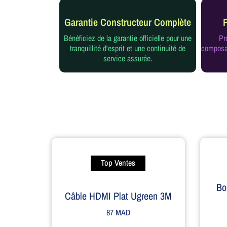
Garantie Constructeur Complète
Bénéficiez de la garantie officielle pour une
Pr
tranquillité d'esprit et une continuité de
composan
service assurée.
Top Ventes
Bo
Câble HDMI Plat Ugreen 3M
87
MAD