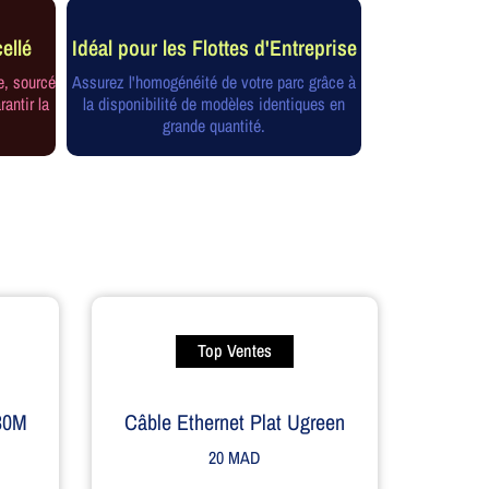
ellé
Idéal pour les Flottes d'Entreprise
e, sourcé
Assurez l'homogénéité de votre parc grâce à
rantir la
la disponibilité de modèles identiques en
grande quantité.
Top Ventes
 30M
Câble Ethernet Plat Ugreen
20
MAD