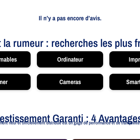
Il n’y a pas encore d’avis.
t la rumeur : recherches les plus 
mables
Ordinateur
Impr
ner
Cameras
Smar
vestissement Garanti : 4 Avantage
ent neuf et officiellement distribué est un gage de performance et de tranquillité.