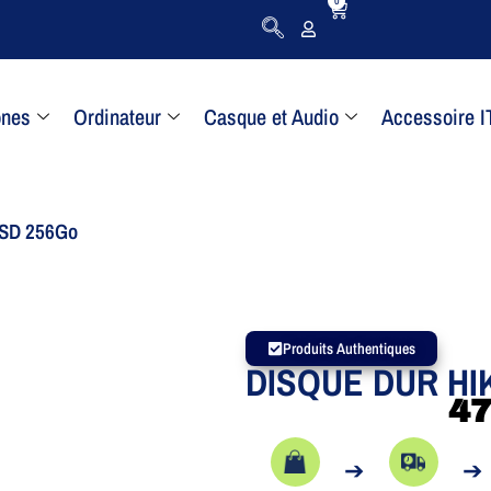
0
ones
Ordinateur
Casque et Audio
Accessoire I
SSD 256Go
Produits Authentiques
DISQUE DUR HI
4
➔
➔