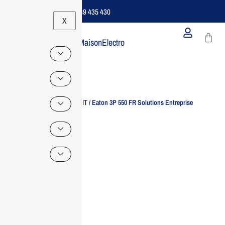
Support B2B Dédié | 06 49 435 430
X
MaisonElectro
Home
/
Accessoire IT
/ Eaton 3P 550 FR Solutions Entreprise