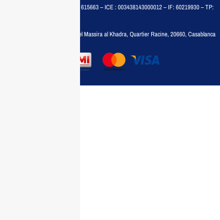
MAISON MEDIA, SARL – RC : 615663 – ICE : 003438143000012 – IF: 60219930 – TP:
35788030
Adresse :
6, rue 6 Octobre Bd el Massira al Khadra, Quartier Racine, 20660, Casablanca