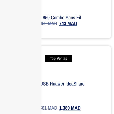
HP 650 Combo Sans Fil
959
MAD
743
MAD
Top Ventes
Clé USB Huawei IdeaShare
1,561
MAD
1,389
MAD