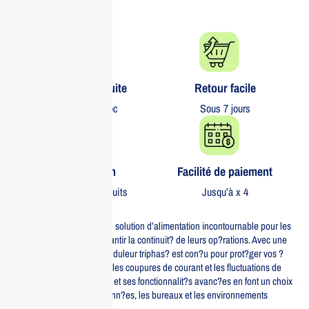
Livraison gratuite​
Retour facile​
partout au Maroc
Sous 7 jours
Garantie 1 an
Facilité de paiement
Sur tous nos produits
Jusqu’à x 4
Le Eaton 3P 550 FR est une solution d’alimentation incontournable pour les
entreprises cherchant ? garantir la continuit? de leurs op?rations. Avec une
puissance de 550 VA, cet onduleur triphas? est con?u pour prot?ger vos ?
quipements critiques contre les coupures de courant et les fluctuations de
tension. Son design robuste et ses fonctionnalit?s avanc?es en font un choix
id?al pour les centres de donn?es, les bureaux et les environnements
industriels.