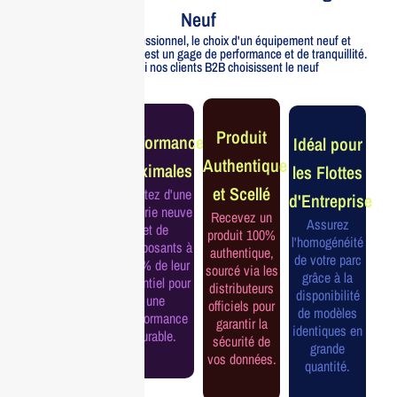
Neuf
Pour un usage professionnel, le choix d'un équipement neuf et
officiellement distribué est un gage de performance et de tranquillité.
Voici pourquoi nos clients B2B choisissent le neuf
Garantie
Produit
Performance
Idéal pour
Constructeur
Authentique
Maximales
les Flottes
Complète
et Scellé
Profitez d'une
d'Entreprise
Bénéficiez de
batterie neuve
Recevez un
la garantie
Assurez
et de
produit 100%
officielle pour
l'homogénéité
composants à
authentique,
une tranquillité
de votre parc
100% de leur
sourcé via les
d'esprit et une
grâce à la
potentiel pour
distributeurs
continuité de
disponibilité
une
officiels pour
service
de modèles
performance
garantir la
assurée.
identiques en
durable.
sécurité de
grande
vos données.
quantité.