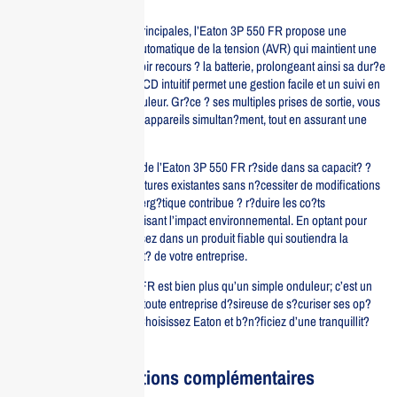
Parmi les caract?ristiques principales, l’Eaton 3P 550 FR propose une
technologie de r?gulation automatique de la tension (AVR) qui maintient une
alimentation stable sans avoir recours ? la batterie, prolongeant ainsi sa dur?e
de vie. De plus, son ?cran LCD intuitif permet une gestion facile et un suivi en
temps r?el de l’?tat de l’onduleur. Gr?ce ? ses multiples prises de sortie, vous
pouvez connecter plusieurs appareils simultan?ment, tout en assurant une
protection optimale.
L’un des grands avantages de l’Eaton 3P 550 FR r?side dans sa capacit? ?
s’int?grer dans les infrastructures existantes sans n?cessiter de modifications
majeures. Son efficacit? ?nerg?tique contribue ? r?duire les co?ts
d’exploitation, tout en minimisant l’impact environnemental. En optant pour
cette solution, vous investissez dans un produit fiable qui soutiendra la
performance et la productivit? de votre entreprise.
En r?sum?, l’Eaton 3P 550 FR est bien plus qu’un simple onduleur; c’est un
partenaire strat?gique pour toute entreprise d?sireuse de s?curiser ses op?
rations face aux impr?vus. Choisissez Eaton et b?n?ficiez d’une tranquillit?
d’esprit in?gal?e.
Informations complémentaires