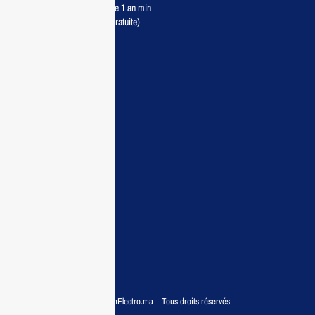
Retour sous 7 jours & Garantie 1 an min
Livraison partout au Maroc (Gratuite)
Maisonelectro:
Accueil
Guide d’achat
Demande de devis
Contactez nous
Conditions:
Qui sommes nous
Conditions générales
Politiques de confidentialité
FAQ
© COPYRIGHT 2025 – MaisonElectro.ma – Tous droits réservés