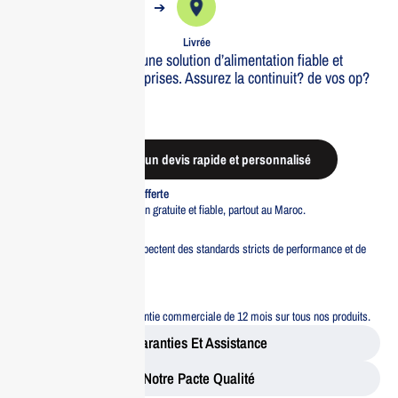
➔
➔
Commande
Expédiée
Livrée
Eaton 3P 550 FR est une solution d’alimentation fiable et
efficace pour les entreprises. Assurez la continuit? de vos op?
rations.
Out of stock
Demander un devis rapide et personnalisé
Livraison standard offerte
Profitez d’une livraison gratuite et fiable, partout au Maroc.
Pacte Qualité
Tous nos produits respectent des standards stricts de performance et de
sécurité.
Garantie 12 mois
Bénéficiez d’une garantie commerciale de 12 mois sur tous nos produits.
Garanties Et Assistance
Notre Pacte Qualité