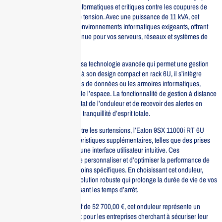
protéger vos équipements informatiques et critiques contre les coupures de
courant et les fluctuations de tension. Avec une puissance de 11 kVA, cet
onduleur est idéal pour les environnements informatiques exigeants, offrant
une protection fiable et continue pour vos serveurs, réseaux et systèmes de
stockage.
Ce modèle se distingue par sa technologie avancée qui permet une gestion
efficace de l’énergie. Grâce à son design compact en rack 6U, il s’intègre
parfaitement dans les centres de données ou les armoires informatiques,
optimisant ainsi l’utilisation de l’espace. La fonctionnalité de gestion à distance
vous permet de surveiller l’état de l’onduleur et de recevoir des alertes en
temps réel, garantissant une tranquillité d’esprit totale.
En plus de sa protection contre les surtensions, l’Eaton 9SX 11000i RT 6U
dispose de plusieurs caractéristiques supplémentaires, telles que des prises
de sortie programmables et une interface utilisateur intuitive. Ces
fonctionnalités permettent de personnaliser et d’optimiser la performance de
votre système selon vos besoins spécifiques. En choisissant cet onduleur,
vous investissez dans une solution robuste qui prolonge la durée de vie de vos
équipements tout en minimisant les temps d’arrêt.
Enfin, avec un prix compétitif de 52 700,00 €, cet onduleur représente un
excellent rapport qualité-prix pour les entreprises cherchant à sécuriser leur