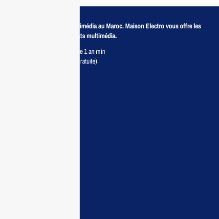
Revendeur de produits multimédia au Maroc. Maison Electro vous offre les
meilleurs prix pour vos achats multimédia.
Retour sous 7 jours & Garantie 1 an min
Livraison partout au Maroc (Gratuite)
Maisonelectro:
Accueil
Guide d’achat
Demande de devis
Contactez nous
Conditions:
Qui sommes nous
Conditions générales
Politiques de confidentialité
FAQ