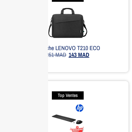
Sacoche LENOVO T210 ECO
251
MAD
143
MAD
Top Ventes