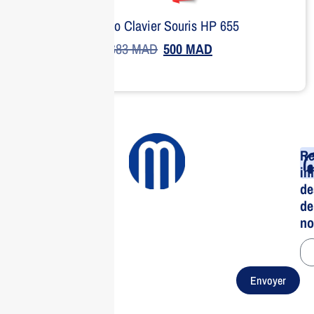
Combo Clavier Souris HP 655
683
MAD
500
MAD
Re
in
de
de
no
Envoyer