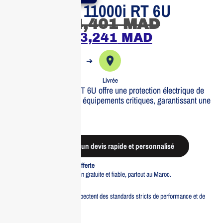
Eaton 9SX 11000i RT 6U
74,401
MAD
63,241
MAD
➔
➔
Commande
Expédiée
Livrée
L’Eaton 9SX 11000i RT 6U offre une protection électrique de
haute qualité pour vos équipements critiques, garantissant une
performance optimale.
Out of stock
Demander un devis rapide et personnalisé
Livraison standard offerte
Profitez d’une livraison gratuite et fiable, partout au Maroc.
Pacte Qualité
Tous nos produits respectent des standards stricts de performance et de
sécurité.