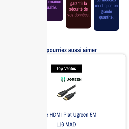
performance
garantir la
assurée.
identiques en
durable.
sécurité de
grande
vos données.
quantité.
Vous pourriez aussi aimer
Top Ventes
Câble HDMI Plat Ugreen 5M
116
MAD