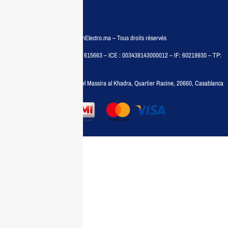
© COPYRIGHT 2025 – MaisonElectro.ma – Tous droits réservés
MAISON MEDIA, SARL – RC : 615663 – ICE : 003438143000012 – IF: 60219930 – TP:
35788030
Adresse :
6, rue 6 Octobre Bd el Massira al Khadra, Quartier Racine, 20660, Casablanca