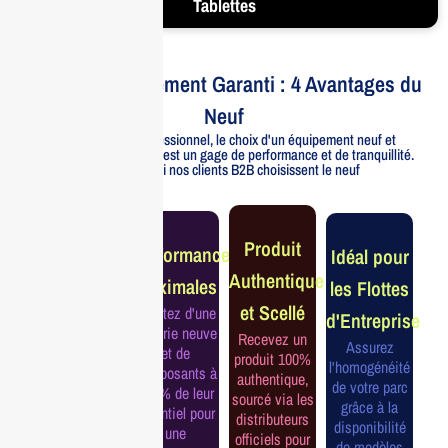
Tablettes
Votre Investissement Garanti : 4 Avantages du
Neuf
Pour un usage professionnel, le choix d'un équipement neuf et
officiellement distribué est un gage de performance et de tranquillité.
Voici pourquoi nos clients B2B choisissent le neuf
Garantie
Produit
Performance
Idéal pour
Constructeur
Authentique
Maximales
les Flottes
Complète
et Scellé
Profitez d'une
d'Entreprise
Bénéficiez de
batterie neuve
Recevez un
la garantie
Assurez
et de
produit 100%
officielle pour
l'homogénéité
composants à
authentique,
une tranquillité
de votre parc
100% de leur
sourcé via les
d'esprit et une
grâce à la
potentiel pour
distributeurs
continuité de
disponibilité
une
officiels pour
service
de modèles