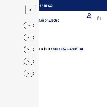
Support B2B Dédié | 06 49 435 430
X
MaisonElectro
Home
/
Accessoire IT
/ Eaton 9SX 11000i RT 6U