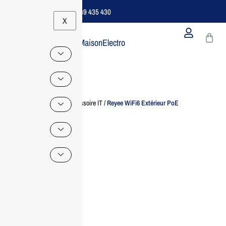
Support B2B Dédié | 06 49 435 430
X
MaisonElectro
Home
/
Accessoire IT
/ Reyee WiFi6 Extérieur PoE