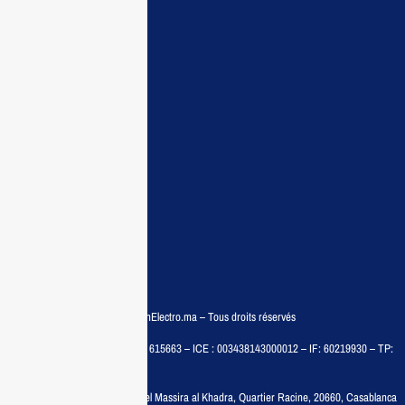
Maisonelectro:
Accueil
Guide d’achat
Demande de devis
Contactez nous
Conditions:
Qui sommes nous
Conditions générales
Politiques de confidentialité
FAQ
© COPYRIGHT 2025 – MaisonElectro.ma – Tous droits réservés
MAISON MEDIA, SARL – RC : 615663 – ICE : 003438143000012 – IF: 60219930 – TP:
35788030
Adresse :
6, rue 6 Octobre Bd el Massira al Khadra, Quartier Racine, 20660, Casablanca