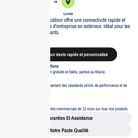
➔
➔
Commande
Expédiée
Livrée
Le Reyee AP WiFi6 Outdoor offre une connectivité rapide et
fiable pour vos besoins d’entreprise en extérieur. Idéal pour les
environnements exigeants.
Out of stock
Demander un devis rapide et personnalisé
Livraison standard offerte
Profitez d’une livraison gratuite et fiable, partout au Maroc.
Pacte Qualité
Tous nos produits respectent des standards stricts de performance et de
sécurité.
Garantie 12 mois
Bénéficiez d’une garantie commerciale de 12 mois sur tous nos produits.
Garanties Et Assistance
Notre Pacte Qualité