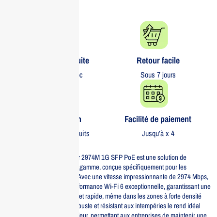
Livraison gratuite​
Retour facile​
partout au Maroc
Sous 7 jours
Garantie 1 an
Facilité de paiement
Sur tous nos produits
Jusqu’à x 4
Le Reyee AP WiFi6 Outdoor 2974M 1G SFP PoE est une solution de
connectivité sans fil haut de gamme, conçue spécifiquement pour les
environnements extérieurs. Avec une vitesse impressionnante de 2974 Mbps,
cet accessoire offre une performance Wi-Fi 6 exceptionnelle, garantissant une
expérience utilisateur fluide et rapide, même dans les zones à forte densité
d’utilisateurs. Son design robuste et résistant aux intempéries le rend idéal
pour une utilisation en extérieur, permettant aux entreprises de maintenir une