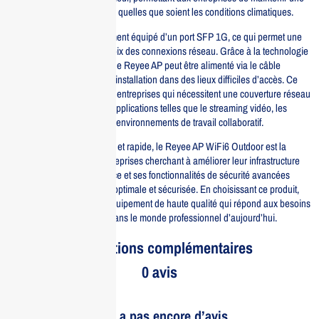
connexion fiable et efficace, quelles que soient les conditions climatiques.
Ce point d’accès est également équipé d’un port SFP 1G, ce qui permet une
flexibilité accrue dans le choix des connexions réseau. Grâce à la technologie
PoE (Power over Ethernet), le Reyee AP peut être alimenté via le câble
Ethernet, facilitant ainsi son installation dans des lieux difficiles d’accès. Ce
dispositif est parfait pour les entreprises qui nécessitent une couverture réseau
étendue et fiable pour des applications telles que le streaming vidéo, les
conférences en ligne ou les environnements de travail collaboratif.
Avec une installation simple et rapide, le Reyee AP WiFi6 Outdoor est la
solution idéale pour les entreprises cherchant à améliorer leur infrastructure
réseau. Sa gestion à distance et ses fonctionnalités de sécurité avancées
garantissent une utilisation optimale et sécurisée. En choisissant ce produit,
vous investissez dans un équipement de haute qualité qui répond aux besoins
croissants de connectivité dans le monde professionnel d’aujourd’hui.
Informations complémentaires
0 avis
Il n’y a pas encore d’avis.