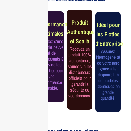
Garantie
Produit
Performance
Idéal pour
Constructeur
Authentique
Maximales
les Flottes
Complète
et Scellé
Profitez d'une
d'Entreprise
Bénéficiez de
batterie neuve
Recevez un
la garantie
Assurez
et de
produit 100%
officielle pour
l'homogénéité
composants à
authentique,
une tranquillité
de votre parc
100% de leur
sourcé via les
d'esprit et une
grâce à la
potentiel pour
distributeurs
continuité de
disponibilité
une
officiels pour
service
de modèles
performance
garantir la
assurée.
identiques en
durable.
sécurité de
grande
vos données.
quantité.