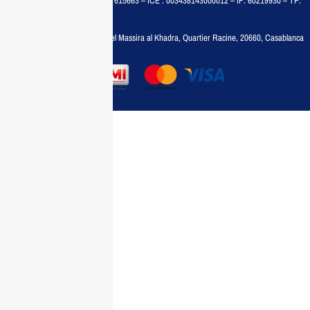
MAISON MEDIA, SARL – RC : 615663 – ICE : 003438143000012 – IF: 60219930 – TP:
35788030
Adresse :
6, rue 6 Octobre Bd el Massira al Khadra, Quartier Racine, 20660, Casablanca