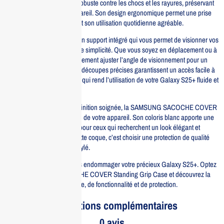
coque offre une protection robuste contre les chocs et les rayures, préservant
ainsi l’intégrité de votre appareil. Son design ergonomique permet une prise
en main confortable, rendant son utilisation quotidienne agréable.
Cette coque est équipée d’un support intégré qui vous permet de visionner vos
vidéos et vos photos en toute simplicité. Que vous soyez en déplacement ou à
la maison, vous pouvez facilement ajuster l’angle de visionnement pour un
confort optimal. De plus, les découpes précises garantissent un accès facile à
tous les boutons et ports, ce qui rend l’utilisation de votre Galaxy S25+ fluide et
sans contrainte.
Avec un poids léger et une finition soignée, la SAMSUNG SACOCHE COVER
ne compromet pas le design de votre appareil. Son coloris blanc apporte une
touche de modernité, idéal pour ceux qui recherchent un look élégant et
fonctionnel. Investir dans cette coque, c’est choisir une protection de qualité
supérieure tout en restant stylé.
Ne laissez pas les accidents endommager votre précieux Galaxy S25+. Optez
pour la SAMSUNG SACOCHE COVER Standing Grip Case et découvrez la
combinaison parfaite de style, de fonctionnalité et de protection.
Informations complémentaires
0 avis