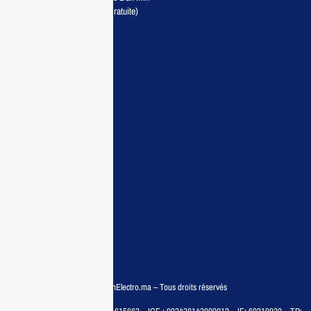
Livraison partout au Maroc (Gratuite)
Maisonelectro:
Accueil
Guide d’achat
Demande de devis
Contactez nous
Conditions:
Qui sommes nous
Conditions générales
Politiques de confidentialité
FAQ
© COPYRIGHT 2025 – MaisonElectro.ma – Tous droits réservés