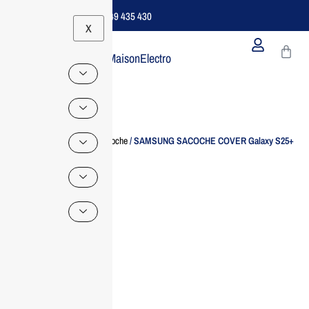
Support B2B Dédié | 06 49 435 430
X
MaisonElectro
Home
/
Accessoire IT
/
Sacoche
/ SAMSUNG SACOCHE COVER Galaxy S25+