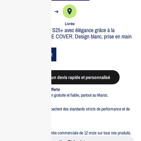
➔
➔
Commande
Expédiée
Livrée
Protégez votre Galaxy S25+ avec élégance grâce à la
SAMSUNG SACOCHE COVER. Design blanc, prise en main
confortable.
Add To Cart
Demander un devis rapide et personnalisé
Livraison standard offerte
Profitez d’une livraison gratuite et fiable, partout au Maroc.
Pacte Qualité
Tous nos produits respectent des standards stricts de performance et de
sécurité.
Garantie 12 mois
Bénéficiez d’une garantie commerciale de 12 mois sur tous nos produits.