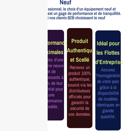
Neuf
Pour un usage professionnel, le choix d'un équipement neuf et
officiellement distribué est un gage de performance et de tranquillité.
Voici pourquoi nos clients B2B choisissent le neuf
Garantie
Produit
Performance
Idéal pour
Constructeur
Authentique
Maximales
les Flottes
Complète
et Scellé
Profitez d'une
d'Entreprise
Bénéficiez de
batterie neuve
Recevez un
la garantie
Assurez
et de
produit 100%
officielle pour
l'homogénéité
composants à
authentique,
une tranquillité
de votre parc
100% de leur
sourcé via les
d'esprit et une
grâce à la
potentiel pour
distributeurs
continuité de
disponibilité
une
officiels pour
service
de modèles
performance
garantir la
assurée.
identiques en
durable.
sécurité de
grande
vos données.
quantité.