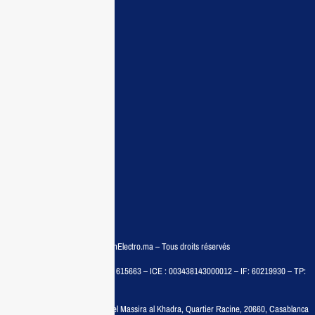
Maisonelectro:
Accueil
Guide d’achat
Demande de devis
Contactez nous
Conditions:
Qui sommes nous
Conditions générales
Politiques de confidentialité
FAQ
© COPYRIGHT 2025 – MaisonElectro.ma – Tous droits réservés
MAISON MEDIA, SARL – RC : 615663 – ICE : 003438143000012 – IF: 60219930 – TP:
35788030
Adresse :
6, rue 6 Octobre Bd el Massira al Khadra, Quartier Racine, 20660, Casablanca