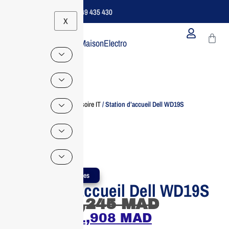
Support B2B Dédié | 06 49 435 430
X
MaisonElectro
Home
/
Accessoire IT
/ Station d’accueil Dell WD19S
Produits Authentiques
Station d’accueil Dell WD19S
2,245
MAD
1,908
MAD