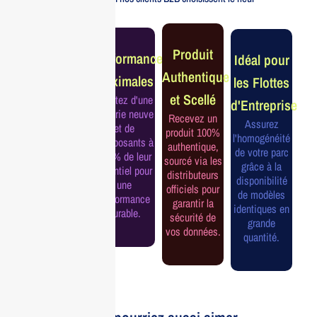
Garantie
Produit
Performance
Idéal pour
Constructeur
Authentique
Maximales
les Flottes
Complète
et Scellé
Profitez d'une
d'Entreprise
Bénéficiez de
batterie neuve
Recevez un
la garantie
Assurez
et de
produit 100%
officielle pour
l'homogénéité
composants à
authentique,
une tranquillité
de votre parc
100% de leur
sourcé via les
d'esprit et une
grâce à la
potentiel pour
distributeurs
continuité de
disponibilité
une
officiels pour
service
de modèles
performance
garantir la
assurée.
identiques en
durable.
sécurité de
grande
vos données.
quantité.