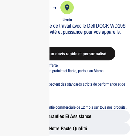
➔
➔
Commande
Expédiée
Livrée
Optimisez votre espace de travail avec le Dell DOCK WD19S
130W, offrant connectivité et puissance pour vos appareils.
Out of stock
Demander un devis rapide et personnalisé
Livraison standard offerte
Profitez d’une livraison gratuite et fiable, partout au Maroc.
Pacte Qualité
Tous nos produits respectent des standards stricts de performance et de
sécurité.
Garantie 12 mois
Bénéficiez d’une garantie commerciale de 12 mois sur tous nos produits.
Garanties Et Assistance
Notre Pacte Qualité