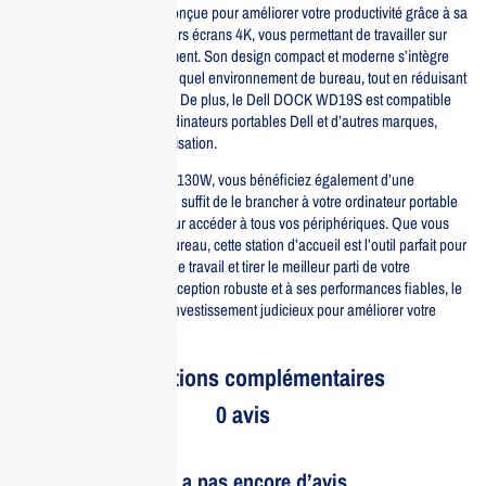
Cette station d’accueil est conçue pour améliorer votre productivité grâce à sa
capacité à supporter plusieurs écrans 4K, vous permettant de travailler sur
plusieurs tâches simultanément. Son design compact et moderne s’intègre
parfaitement dans n’importe quel environnement de bureau, tout en réduisant
l’encombrement des câbles. De plus, le Dell DOCK WD19S est compatible
avec une large gamme d’ordinateurs portables Dell et d’autres marques,
assurant une flexibilité d’utilisation.
Avec le Dell DOCK WD19S 130W, vous bénéficiez également d’une
installation facile et rapide. Il suffit de le brancher à votre ordinateur portable
via un seul câble USB-C pour accéder à tous vos périphériques. Que vous
soyez en télétravail ou au bureau, cette station d’accueil est l’outil parfait pour
optimiser votre expérience de travail et tirer le meilleur parti de votre
technologie. Grâce à sa conception robuste et à ses performances fiables, le
Dell DOCK WD19S est un investissement judicieux pour améliorer votre
quotidien professionnel.
Informations complémentaires
0 avis
Il n’y a pas encore d’avis.