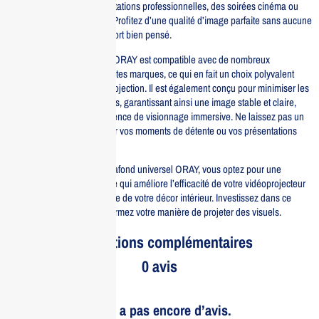
que ce soit pour des présentations professionnelles, des soirées cinéma ou
des événements spéciaux. Profitez d’une qualité d’image parfaite sans aucune
obstruction grâce à ce support bien pensé.
De plus, le support plafond ORAY est compatible avec de nombreux
vidéoprojecteurs de différentes marques, ce qui en fait un choix polyvalent
pour tous vos besoins de projection. Il est également conçu pour minimiser les
vibrations et les mouvements, garantissant ainsi une image stable et claire,
essentielle pour une expérience de visionnage immersive. Ne laissez pas un
montage inapproprié gâcher vos moments de détente ou vos présentations
importantes.
En choisissant le support plafond universel ORAY, vous optez pour une
solution pratique et élégante qui améliore l’efficacité de votre vidéoprojecteur
tout en préservant l’harmonie de votre décor intérieur. Investissez dans ce
support de qualité et transformez votre manière de projeter des visuels.
Informations complémentaires
0 avis
Il n’y a pas encore d’avis.