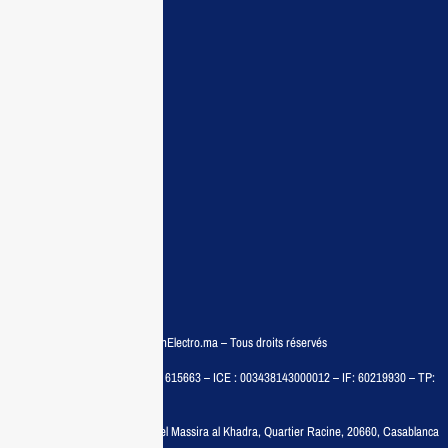
Maisonelectro:
Accueil
Guide d’achat
Demande de devis
Contactez nous
Conditions:
Qui sommes nous
Conditions générales
Politiques de confidentialité
FAQ
© COPYRIGHT 2025 – MaisonElectro.ma – Tous droits réservés
MAISON MEDIA, SARL – RC : 615663 – ICE : 003438143000012 – IF: 60219930 – TP:
35788030
Adresse :
6, rue 6 Octobre Bd el Massira al Khadra, Quartier Racine, 20660, Casablanca