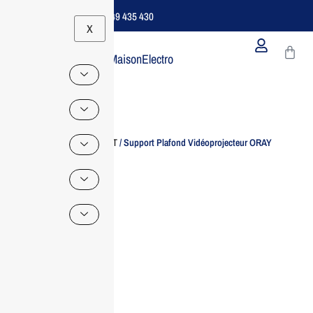
Support B2B Dédié | 06 49 435 430
X
MaisonElectro
Home
/
Accessoire IT
/ Support Plafond Vidéoprojecteur ORAY