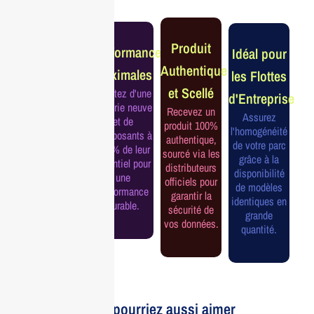
Garantie
Produit
Performance
Idéal pour
Constructeur
Authentique
Maximales
les Flottes
Complète
et Scellé
Profitez d'une
d'Entreprise
Bénéficiez de
batterie neuve
Recevez un
la garantie
Assurez
et de
produit 100%
officielle pour
l'homogénéité
composants à
authentique,
une tranquillité
de votre parc
100% de leur
sourcé via les
d'esprit et une
grâce à la
potentiel pour
distributeurs
continuité de
disponibilité
une
officiels pour
service
de modèles
performance
garantir la
assurée.
identiques en
durable.
sécurité de
grande
vos données.
quantité.
Vous pourriez aussi aimer