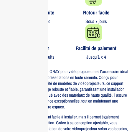
Livraison gratuite​
Retour facile​
partout au Maroc
Sous 7 jours
Garantie 1 an
Facilité de paiement
Sur tous nos produits
Jusqu’à x 4
Le support plafond universel ORAY pour vidéoprojecteur est l’accessoire idéal
pour profiter de vos films et présentations en toute sérénité. Conçu pour
s’adapter à une grande variété de modèles de vidéoprojecteurs, ce support
offre une solution de montage robuste et fiable, garantissant une installation
sécurisée au plafond. Fabriqué avec des matériaux de haute qualité, il assure
une durabilité et une résistance exceptionnelles, tout en maintenant une
esthétique soignée dans votre espace.
Ce support est non seulement facile à installer, mais il permet également
d’optimiser l’angle de projection. Grâce à sa conception ajustable, vous
pouvez personnaliser l’orientation de votre vidéoprojecteur selon vos besoins,