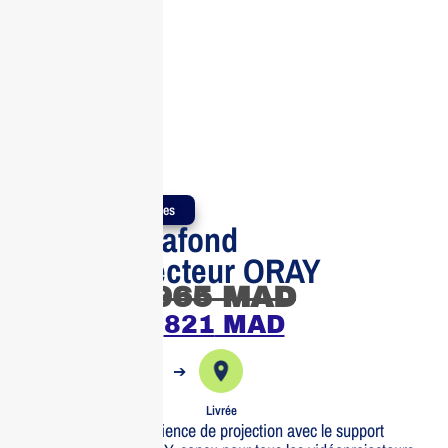
Produits Authentiques
Support Plafond
Vidéoprojecteur ORAY
965
MAD
821
MAD
➔
➔
Commande
Expédiée
Livrée
Optimisez votre expérience de projection avec le support