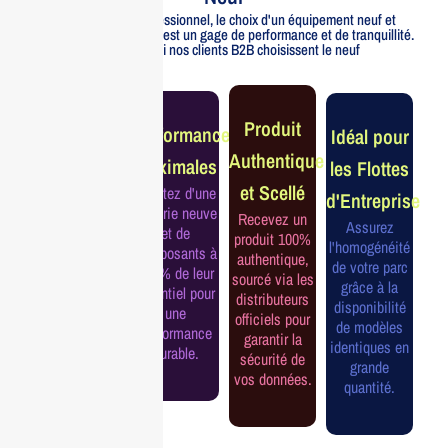
Pour un usage professionnel, le choix d'un équipement neuf et
officiellement distribué est un gage de performance et de tranquillité.
Voici pourquoi nos clients B2B choisissent le neuf
Garantie
Produit
Performance
Idéal pour
Constructeur
Authentique
Maximales
les Flottes
Complète
et Scellé
Profitez d'une
d'Entreprise
Bénéficiez de
batterie neuve
Recevez un
la garantie
Assurez
et de
produit 100%
officielle pour
l'homogénéité
composants à
authentique,
une tranquillité
de votre parc
100% de leur
sourcé via les
d'esprit et une
grâce à la
potentiel pour
distributeurs
continuité de
disponibilité
une
officiels pour
service
de modèles
performance
garantir la
assurée.
identiques en
durable.
sécurité de
grande
vos données.
quantité.