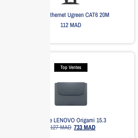
Câble Ethernet Ugreen CAT6 20M
112
MAD
Top Ventes
Housse LENOVO Origami 15.3
1,127
MAD
733
MAD