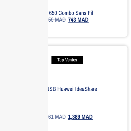
HP 650 Combo Sans Fil
959
MAD
743
MAD
Top Ventes
Clé USB Huawei IdeaShare
1,561
MAD
1,389
MAD