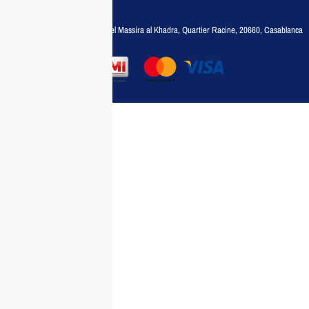
35788030
Adresse :
6, rue 6 Octobre Bd el Massira al Khadra, Quartier Racine, 20660, Casablanca