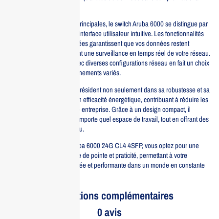
performance.
Parmi ses caractéristiques principales, le switch Aruba 6000 se distingue par
sa gestion simplifiée et son interface utilisateur intuitive. Les fonctionnalités
avancées de sécurité intégrées garantissent que vos données restent
protégées, tout en permettant une surveillance en temps réel de votre réseau.
De plus, sa compatibilité avec diverses configurations réseau en fait un choix
polyvalent pour des environnements variés.
Les avantages de ce switch résident non seulement dans sa robustesse et sa
fiabilité, mais aussi dans son efficacité énergétique, contribuant à réduire les
coûts opérationnels de votre entreprise. Grâce à un design compact, il
s’intègre facilement dans n’importe quel espace de travail, tout en offrant des
performances de haut niveau.
En choisissant le switch Aruba 6000 24G CL4 4SFP, vous optez pour une
solution qui allie technologie de pointe et praticité, permettant à votre
entreprise de rester connectée et performante dans un monde en constante
évolution.
Informations complémentaires
0 avis