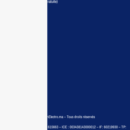
Livraison partout au Maroc (Gratuite)
Maisonelectro:
Accueil
Guide d’achat
Demande de devis
Contactez nous
Conditions:
Qui sommes nous
Conditions générales
Politiques de confidentialité
FAQ
© COPYRIGHT 2025 – MaisonElectro.ma – Tous droits réservés
MAISON MEDIA, SARL – RC : 615663 – ICE : 003438143000012 – IF: 60219930 – TP: