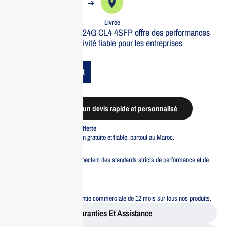
➔
➔
Commande
Expédiée
Livrée
Le switch Aruba 6000 24G CL4 4SFP offre des performances
solides et une connectivité fiable pour les entreprises
modernes.
Add To Cart
Demander un devis rapide et personnalisé
Livraison standard offerte
Profitez d’une livraison gratuite et fiable, partout au Maroc.
Pacte Qualité
Tous nos produits respectent des standards stricts de performance et de
sécurité.
Garantie 12 mois
Bénéficiez d’une garantie commerciale de 12 mois sur tous nos produits.
Garanties Et Assistance