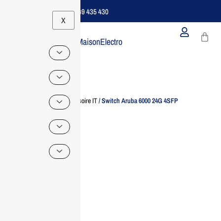
Support B2B Dédié | 06 49 435 430
X
MaisonElectro
Home
/
Accessoire IT
/ Switch Aruba 6000 24G 4SFP