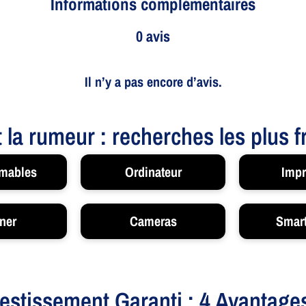
Informations complémentaires
0 avis
Il n’y a pas encore d’avis.
t la rumeur : recherches les plus 
mables
Ordinateur
Impr
ner
Cameras
Smar
vestissement Garanti : 4 Avantage