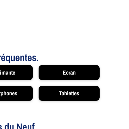
fréquentes.
imante
Ecran
tphones
Tablettes
s du Neuf