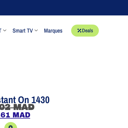
T
Smart TV
Marques
Deals
stant On 1430
02
MAD
861
MAD