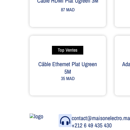
Câble HDMI Plat Ugreen 3M
87
MAD
Top Ventes
Câble Ethernet Plat Ugreen
Ad
5M
35
MAD
contact@maisonelectro.m
+212 6 49 435 430