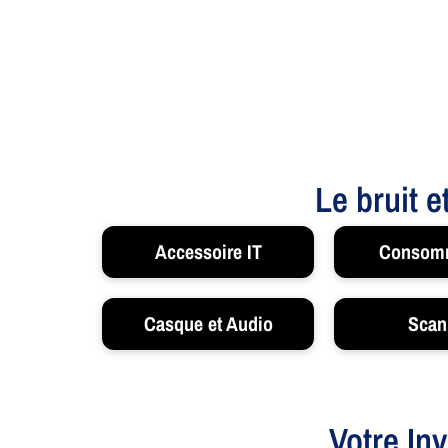
Le bruit e
Accessoire IT
Consom
Casque et Audio
Scan
Votre In