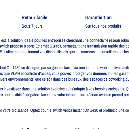
Retour facile​
Garantie 1 an
Sous 7 jours
Sur tous nos produits
t la solution idéale pour les entreprises cherchant une connectivité réseau robu
witch propose 8 ports Ethernet Gigabit, permettant une transmission rapide des d
il alimente directement vos dispositifs tels que les caméras de surveillance et les po
ant On 1430 se distingue par sa gestion facile via une interface web intuitive, facili
lles que VLAN et contrôle d’accès, vous pouvez protéger vos données tout en gara
ivers environnements, que ce soit dans des bureaux, des espaces de coworking ou 
us investissez dans une solution évolutive qui s’adapte à vos besoins croissants.
 une flexibilité inégalée. Améliorez votre infrastructure réseau avec ce produit per
ner votre croissance. Optez pour le switch Aruba Instant On 1430 et profitez d’une 