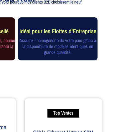
 Voici pourquoi nos clients B2B choisissent le neuf
ellé
Idéal pour les Flottes d'Entreprise
e, sourcé
Assurez l'homogénéité de votre parc grâce à
rantir la
la disponibilité de modèles identiques en
grande quantité.
Top Ventes
rne