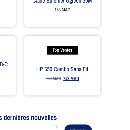
Câble Ethernet Ugreen 30M
163
MAD
Top Ventes
B-C
HP 650 Combo Sans Fil
959
MAD
743
MAD
s dernières nouvelles