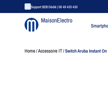
Support B2B Dédié | 06 49 435 430
MaisonElectro
Smartph
Home
Accessoire IT
/
/ Switch Aruba Instant On