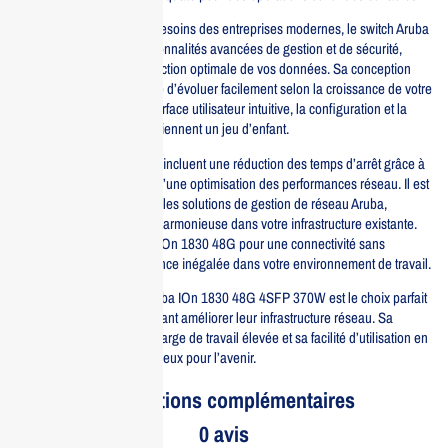
Conçu pour répondre aux besoins des entreprises modernes, le switch Aruba
IOn 1830 intègre des fonctionnalités avancées de gestion et de sécurité,
garantissant ainsi une protection optimale de vos données. Sa conception
modulaire offre la possibilité d’évoluer facilement selon la croissance de votre
entreprise. Grâce à une interface utilisateur intuitive, la configuration et la
gestion de votre réseau deviennent un jeu d’enfant.
Les avantages de ce switch incluent une réduction des temps d’arrêt grâce à
une fiabilité accrue, ainsi qu’une optimisation des performances réseau. Il est
également compatible avec les solutions de gestion de réseau Aruba,
permettant une intégration harmonieuse dans votre infrastructure existante.
Choisissez le switch Aruba IOn 1830 48G pour une connectivité sans
compromis et une performance inégalée dans votre environnement de travail.
En conclusion, le switch Aruba IOn 1830 48G 4SFP 370W est le choix parfait
pour les entreprises souhaitant améliorer leur infrastructure réseau. Sa
capacité à supporter une charge de travail élevée et sa facilité d’utilisation en
font un investissement judicieux pour l’avenir.
Informations complémentaires
0 avis