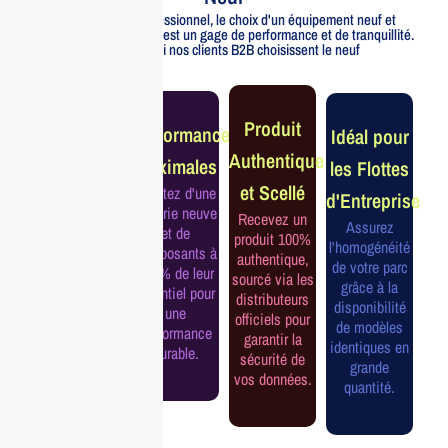
Pour un usage professionnel, le choix d'un équipement neuf et
officiellement distribué est un gage de performance et de tranquillité.
Voici pourquoi nos clients B2B choisissent le neuf
Garantie
Produit
Performance
Idéal pour
Constructeur
Authentique
Maximales
les Flottes
Complète
et Scellé
Profitez d'une
d'Entreprise
Bénéficiez de
batterie neuve
Recevez un
la garantie
Assurez
et de
produit 100%
officielle pour
l'homogénéité
composants à
authentique,
une tranquillité
de votre parc
100% de leur
sourcé via les
d'esprit et une
grâce à la
potentiel pour
distributeurs
continuité de
disponibilité
une
officiels pour
service
de modèles
performance
garantir la
assurée.
identiques en
durable.
sécurité de
grande
vos données.
quantité.