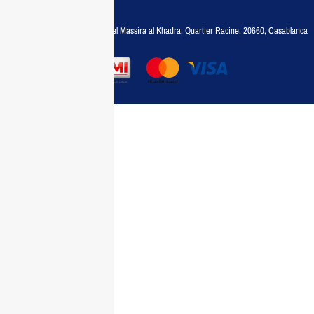
35788030
Adresse :
6, rue 6 Octobre Bd el Massira al Khadra, Quartier Racine, 20660, Casablanca