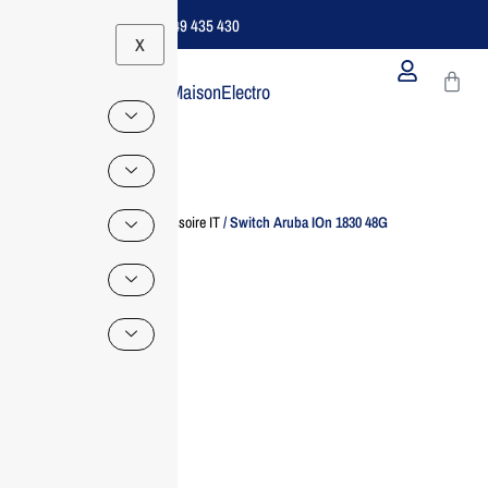
Support B2B Dédié | 06 49 435 430
X
MaisonElectro
Home
/
Accessoire IT
/ Switch Aruba IOn 1830 48G