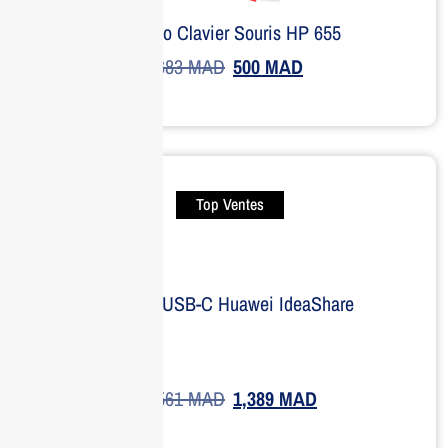
Combo Clavier Souris HP 655
683
MAD
500
MAD
Top Ventes
Dongle USB-C Huawei IdeaShare
1,561
MAD
1,389
MAD