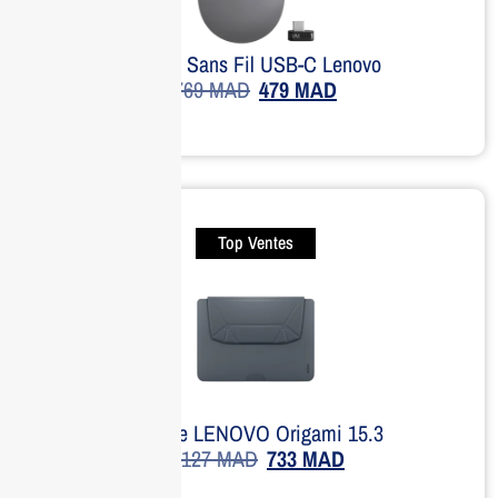
Souris Sans Fil USB-C Lenovo
769
MAD
479
MAD
Top Ventes
Housse LENOVO Origami 15.3
1,127
MAD
733
MAD