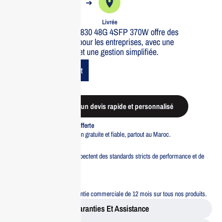
➔
➔
Commande
Expédiée
Livrée
Le switch Aruba IOn 1830 48G 4SFP 370W offre des
performances fiables pour les entreprises, avec une
connectivité avancée et une gestion simplifiée.
Add To Cart
Demander un devis rapide et personnalisé
Livraison standard offerte
Profitez d’une livraison gratuite et fiable, partout au Maroc.
Pacte Qualité
Tous nos produits respectent des standards stricts de performance et de
sécurité.
Garantie 12 mois
Bénéficiez d’une garantie commerciale de 12 mois sur tous nos produits.
Garanties Et Assistance