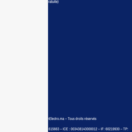
Livraison partout au Maroc (Gratuite)
Maisonelectro:
Accueil
Guide d’achat
Demande de devis
Contactez nous
Conditions:
Qui sommes nous
Conditions générales
Politiques de confidentialité
FAQ
© COPYRIGHT 2025 – MaisonElectro.ma – Tous droits réservés
MAISON MEDIA, SARL – RC : 615663 – ICE : 003438143000012 – IF: 60219930 – TP: