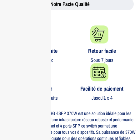
Notre Pacte Qualité
Livraison gratuite​
Retour facile​
partout au Maroc
Sous 7 jours
Garantie 1 an
Facilité de paiement
Sur tous nos produits
Jusqu’à x 4
Le switch Aruba IOn 1830 48G 4SFP 370W est une solution idéale pour les
entreprises à la recherche d’une infrastructure réseau robuste et performante.
Avec 48 ports Gigabit Ethernet et 4 ports SFP, ce switch permet une
connectivité rapide et flexible pour tous vos dispositifs. Sa puissance de 370W
assure une alimentation adéquate pour des opérations continues et fiables.