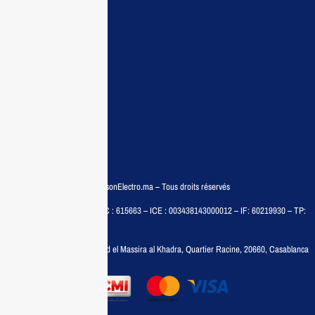
Demande de devis
Contactez nous
Conditions:
Qui sommes nous
Conditions générales
Politiques de confidentialité
FAQ
© COPYRIGHT 2025 – MaisonElectro.ma – Tous droits réservés
MAISON MEDIA, SARL – RC : 615663 – ICE : 003438143000012 – IF: 60219930 – TP:
35788030
Adresse :
6, rue 6 Octobre Bd el Massira al Khadra, Quartier Racine, 20660, Casablanca