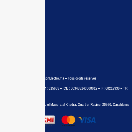
Demande de devis
Contactez nous
Conditions:
Qui sommes nous
Conditions générales
Politiques de confidentialité
FAQ
© COPYRIGHT 2025 – MaisonElectro.ma – Tous droits réservés
MAISON MEDIA, SARL – RC : 615663 – ICE : 003438143000012 – IF: 60219930 – TP:
35788030
Adresse :
6, rue 6 Octobre Bd el Massira al Khadra, Quartier Racine, 20660, Casablanca