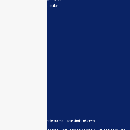
Livraison partout au Maroc (Gratuite)
Maisonelectro:
Accueil
Guide d’achat
Demande de devis
Contactez nous
Conditions:
Qui sommes nous
Conditions générales
Politiques de confidentialité
FAQ
© COPYRIGHT 2025 – MaisonElectro.ma – Tous droits réservés