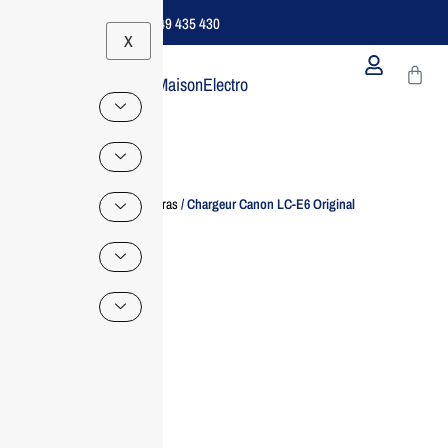
Support B2B Dédié | 06 49 435 430
X
MaisonElectro
Home
/
Cameras
/ Chargeur Canon LC-E6 Original