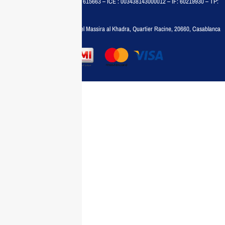
MAISON MEDIA, SARL – RC : 615663 – ICE : 003438143000012 – IF: 60219930 – TP:
35788030
Adresse :
6, rue 6 Octobre Bd el Massira al Khadra, Quartier Racine, 20660, Casablanca