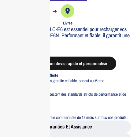
➔
➔
Commande
Expédiée
Livrée
Le CANON Chargeur LC-E6 est essentiel pour recharger vos
batteries LP-E6 et LP-E6N. Performant et fiable, il garantit une
autonomie optimale.
Out of stock
Demander un devis rapide et personnalisé
Livraison standard offerte
Profitez d’une livraison gratuite et fiable, partout au Maroc.
Pacte Qualité
Tous nos produits respectent des standards stricts de performance et de
sécurité.
Garantie 12 mois
Bénéficiez d’une garantie commerciale de 12 mois sur tous nos produits.
Garanties Et Assistance