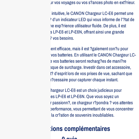
un excellent compagnon pour vos voyages ou vos s?ances photo en ext?rieur.
Avec une interface simple et intuitive, le CANON Chargeur LC-E6 permet une
utilisation facile. Il est ?quip? d’un indicateur LED qui vous informe de l’?tat de
charge, vous garantissant une exp?rience utilisateur fluide. De plus, il est
compatible avec les batteries LP-E6 et LP-E6N, offrant ainsi une grande
polyvalence pour r?pondre ? vos besoins.
Ce chargeur est non seulement efficace, mais il est ?galement con?u pour
optimiser la dur?e de vie de vos batteries. En utilisant le CANON Chargeur LC-
E6, vous pouvez ?tre s?r que vos batteries seront recharg?es de mani?re
optimale, ?vitant ainsi tout risque de surcharge. Investir dans cet accessoire,
c’est s’assurer une tranquillit? d’esprit lors de vos prises de vue, sachant que
vous disposez de l’?nergie n?cessaire pour capturer chaque instant.
En conclusion, le CANON Chargeur LC-E6 est un choix judicieux pour
quiconque utilise des batteries LP-E6 et LP-E6N. Que vous soyez un
professionnel ou un amateur passionn?, ce chargeur r?pondra ? vos attentes
en mati?re de fiabilit? et de performance, vous permettant de vous concentrer
sur ce qui compte vraiment : la cr?ation de souvenirs inoubliables.
Informations complémentaires
0 avis