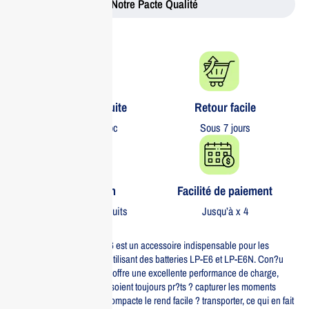
Notre Pacte Qualité
Livraison gratuite​
Retour facile​
partout au Maroc
Sous 7 jours
Garantie 1 an
Facilité de paiement
Sur tous nos produits
Jusqu’à x 4
Le CANON Chargeur LC-E6 est un accessoire indispensable pour les
photographes et vid?astes utilisant des batteries LP-E6 et LP-E6N. Con?u
avec pr?cision, ce chargeur offre une excellente performance de charge,
assurant que vos appareils soient toujours pr?ts ? capturer les moments
importants. Sa conception compacte le rend facile ? transporter, ce qui en fait