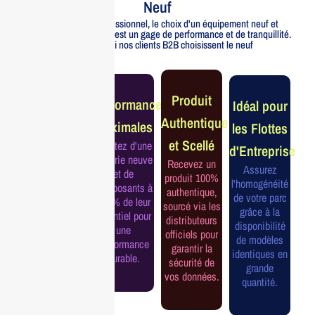
Neuf
Pour un usage professionnel, le choix d'un équipement neuf et
officiellement distribué est un gage de performance et de tranquillité.
Voici pourquoi nos clients B2B choisissent le neuf
Garantie
Produit
Performance
Idéal pour
Constructeur
Authentique
Maximales
les Flottes
Complète
et Scellé
Profitez d'une
d'Entreprise
Bénéficiez de
batterie neuve
Recevez un
la garantie
Assurez
et de
produit 100%
officielle pour
l'homogénéité
composants à
authentique,
une tranquillité
de votre parc
100% de leur
sourcé via les
d'esprit et une
grâce à la
potentiel pour
distributeurs
continuité de
disponibilité
une
officiels pour
service
de modèles
performance
garantir la
assurée.
identiques en
durable.
sécurité de
grande
vos données.
quantité.