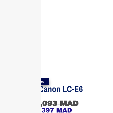
Produits Authentiques
Chargeur Canon LC-E6
Original
1,093
MAD
397
MAD