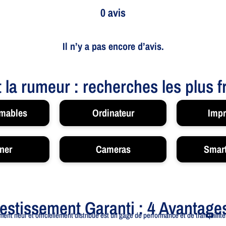
0 avis
Il n’y a pas encore d’avis.
t la rumeur : recherches les plus 
mables
Ordinateur
Impr
ner
Cameras
Smar
vestissement Garanti : 4 Avantage
ent neuf et officiellement distribué est un gage de performance et de tranquillité.