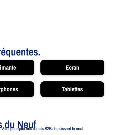
fréquentes.
imante
Ecran
tphones
Tablettes
s du Neuf
 Voici pourquoi nos clients B2B choisissent le neuf