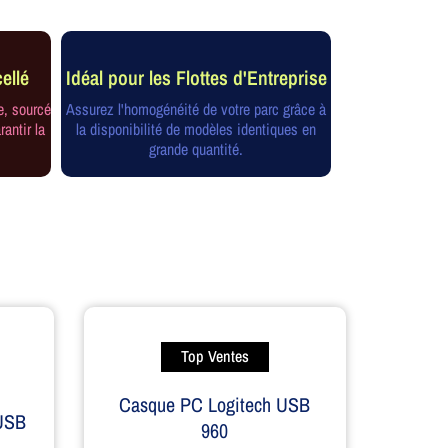
ellé
Idéal pour les Flottes d'Entreprise
e, sourcé
Assurez l'homogénéité de votre parc grâce à
rantir la
la disponibilité de modèles identiques en
grande quantité.
Top Ventes
Casque PC Logitech USB
USB
960