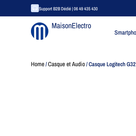
Support B2B Dédié | 06 49 435 430
MaisonElectro
Smartph
Home
Casque et Audio
/
/ Casque Logitech G32