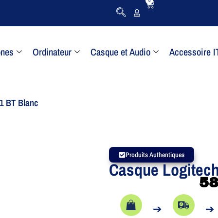
0
ones
Ordinateur
Casque et Audio
Accessoire I
1 BT Blanc
Produits Authentiques
Casque Logitec
5
➔
➔