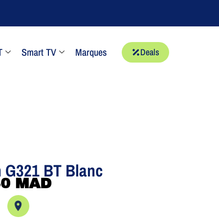
T
Smart TV
Marques
Deals
h G321 BT Blanc
80
MAD