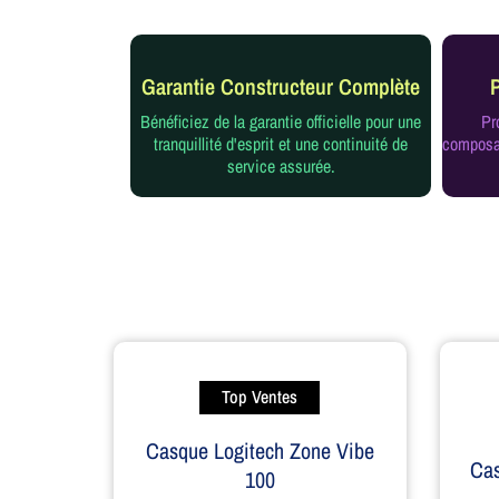
Garantie Constructeur Complète
Bénéficiez de la garantie officielle pour une
Pr
tranquillité d'esprit et une continuité de
composan
service assurée.
Top Ventes
Casque Logitech Zone Vibe
Ca
100