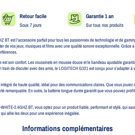
Retour facile​
Garantie 1 an
Sous 7 jours
Sur tous nos produits
t l’accessoire parfait pour tous les passionnés de technologie et de gaming.
ter de vos jeux, musiques et films avec une qualité sonore exceptionnelle. Grâce 
erférences.
e est son confort. Les coussinets en mousse douce et le bandeau ajustable garantis
 train de discuter avec des amis, le LOGITECH G321 est conçu pour s’adapter à vot
tégré de haute qualité, idéal pour des communications claires. Que vous jouiez e
té remarquable. En outre, la batterie longue durée garantit que vous pouvez profit
E-2.4GHZ BT, vous optez pour un produit fiable, performant et stylé, qui saura
e qui allie les deux pour une expérience inégalée.
Informations complémentaires