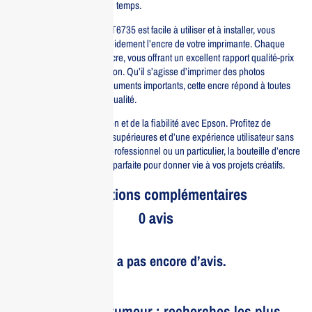
conserver leur éclat au fil du temps.
La bouteille d’encre Epson T6735 est facile à utiliser et à installer, vous
permettant de remplacer rapidement l’encre de votre imprimante. Chaque
bouteille contient 70ml d’encre, vous offrant un excellent rapport qualité-prix
pour vos besoins d’impression. Qu’il s’agisse d’imprimer des photos
professionnelles ou des documents importants, cette encre répond à toutes
vos attentes en matière de qualité.
Faites le choix de l’innovation et de la fiabilité avec Epson. Profitez de
performances d’impression supérieures et d’une expérience utilisateur sans
tracas. Que vous soyez un professionnel ou un particulier, la bouteille d’encre
cyan clair T6735 est l’alliée parfaite pour donner vie à vos projets créatifs.
Informations complémentaires
0 avis
Il n’y a pas encore d’avis.
Le bruit et la rumeur : recherches les plus