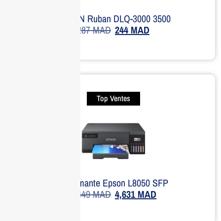
EPSON Ruban DLQ-3000 3500
287
MAD
244
MAD
Top Ventes
Imprimante Epson L8050 SFP
5,449
MAD
4,631
MAD