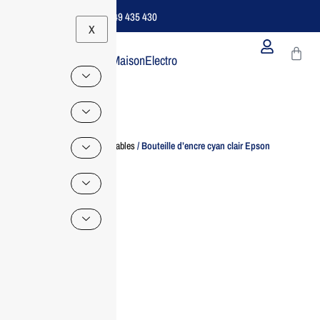
Support B2B Dédié | 06 49 435 430
X
MaisonElectro
Home
/
Consommables
/ Bouteille d’encre cyan clair Epson