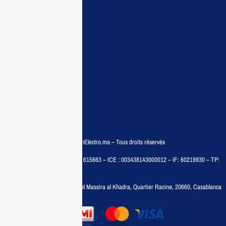
Guide d’achat
Demande de devis
Contactez nous
Conditions:
Qui sommes nous
Conditions générales
Politiques de confidentialité
FAQ
© COPYRIGHT 2025 – MaisonElectro.ma – Tous droits réservés
MAISON MEDIA, SARL – RC : 615663 – ICE : 003438143000012 – IF: 60219930 – TP:
35788030
Adresse :
6, rue 6 Octobre Bd el Massira al Khadra, Quartier Racine, 20660, Casablanca