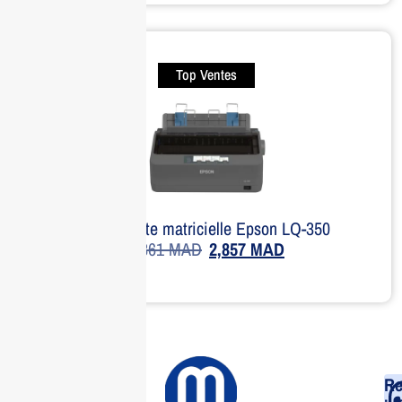
Top Ventes
Imprimante matricielle Epson LQ-350
3,361
MAD
2,857
MAD
Re