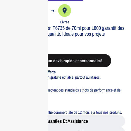
➔
➔
Commande
Expédiée
Livrée
L’encre cyan clair Epson T6735 de 70ml pour L800 garantit des
impressions de haute qualité. Idéale pour vos projets
d’impression.
Out of stock
Demander un devis rapide et personnalisé
Livraison standard offerte
Profitez d’une livraison gratuite et fiable, partout au Maroc.
Pacte Qualité
Tous nos produits respectent des standards stricts de performance et de
sécurité.
Garantie 12 mois
Bénéficiez d’une garantie commerciale de 12 mois sur tous nos produits.
Garanties Et Assistance