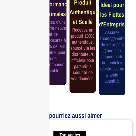
Produit
Performance
Idéal pour
Constructeur
Authentique
Maximales
les Flottes
Complète
et Scellé
Profitez d'une
d'Entreprise
Bénéficiez de
batterie neuve
Recevez un
la garantie
Assurez
et de
produit 100%
officielle pour
l'homogénéité
composants à
authentique,
une tranquillité
de votre parc
100% de leur
sourcé via les
d'esprit et une
grâce à la
potentiel pour
distributeurs
continuité de
disponibilité
une
officiels pour
service
de modèles
performance
garantir la
assurée.
identiques en
durable.
sécurité de
grande
vos données.
quantité.
Vous pourriez aussi aimer
Top Ventes