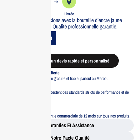
➔
➔
Commande
Expédiée
Livrée
Optimisez vos impressions avec la bouteille d’encre jaune
Epson 70ml pour l800. Qualité professionnelle garantie.
Add To Cart
Demander un devis rapide et personnalisé
Livraison standard offerte
Profitez d’une livraison gratuite et fiable, partout au Maroc.
Pacte Qualité
Tous nos produits respectent des standards stricts de performance et de
sécurité.
Garantie 12 mois
Bénéficiez d’une garantie commerciale de 12 mois sur tous nos produits.
Garanties Et Assistance
Notre Pacte Qualité