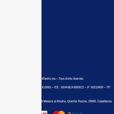
Accueil
Guide d’achat
Demande de devis
Contactez nous
Conditions:
Qui sommes nous
Conditions générales
Politiques de confidentialité
FAQ
© COPYRIGHT 2025 – MaisonElectro.ma – Tous droits réservés
MAISON MEDIA, SARL – RC : 615663 – ICE : 003438143000012 – IF: 60219930 – TP:
35788030
Adresse :
6, rue 6 Octobre Bd el Massira al Khadra, Quartier Racine, 20660, Casablanca