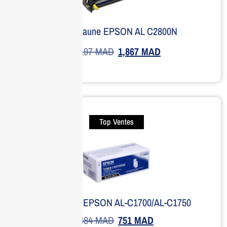
Toner Jaune EPSON AL C2800N
2,197
MAD
1,867
MAD
Top Ventes
Toner Noir EPSON AL-C1700/AL-C1750
884
MAD
751
MAD