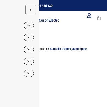
Support B2B Dédié | 06 49 435 430
X
MaisonElectro
Home
/
Consommables
/ Bouteille d’encre jaune Epson