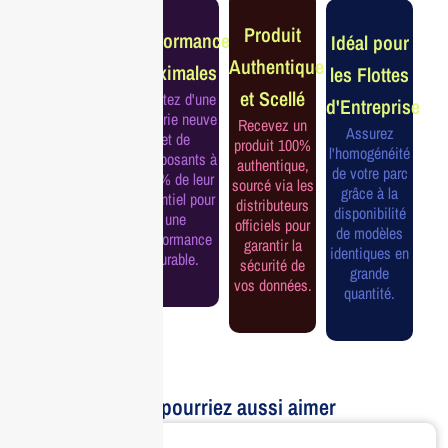
Garantie
Produit
Performance
Idéal pour
Constructeur
Authentique
Maximales
les Flottes
Complète
et Scellé
Profitez d'une
d'Entreprise
Bénéficiez de
batterie neuve
Recevez un
la garantie
Assurez
et de
produit 100%
officielle pour
l'homogénéité
composants à
authentique,
une tranquillité
de votre parc
100% de leur
sourcé via les
d'esprit et une
grâce à la
potentiel pour
distributeurs
continuité de
disponibilité
une
officiels pour
service
de modèles
performance
garantir la
assurée.
identiques en
durable.
sécurité de
grande
vos données.
quantité.
Vous pourriez aussi aimer