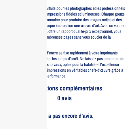
L’encre jaune EPSON est parfaite pour les photographes et les professionnels
qui cherchent à obtenir des impressions fidèles et lumineuses. Chaque goutte
d’encre est soigneusement formulée pour produire des images nettes et des
couleurs vives, faisant de chaque impression une œuvre d’art. Avec un volume
de 70ml, cette bouteille vous offre un rapport qualité-prix exceptionnel, vous
permettant d’imprimer de nombreuses pages sans vous soucier de la
fréquence de remplacement.
Facile à utiliser, la bouteille d’encre se fixe rapidement à votre imprimante
EPSON L800, minimisant ainsi les temps d’arrêt. Ne laissez pas une encre de
mauvaise qualité affecter vos travaux; optez pour la fiabilité et l’excellence
d’EPSON. Transformez vos impressions en véritables chefs-d’œuvre grâce à
cette encre jaune de haute performance.
Informations complémentaires
0 avis
Il n’y a pas encore d’avis.