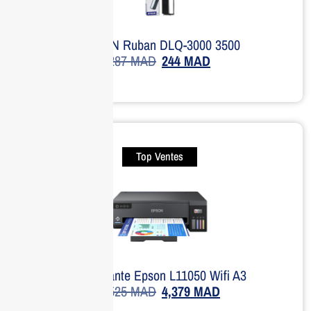
EPSON Ruban DLQ-3000 3500
287
MAD
244
MAD
Top Ventes
Imprimante Epson L11050 Wifi A3
7,525
MAD
4,379
MAD