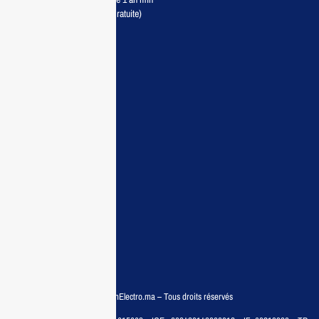
Livraison partout au Maroc (Gratuite)
Maisonelectro:
Accueil
Guide d’achat
Demande de devis
Contactez nous
Conditions:
Qui sommes nous
Conditions générales
Politiques de confidentialité
FAQ
© COPYRIGHT 2025 – MaisonElectro.ma – Tous droits réservés