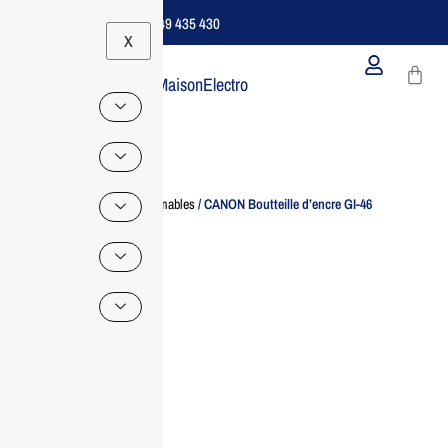
Support B2B Dédié | 06 49 435 430
X
MaisonElectro
Home
/
Consommables
/ CANON Boutteille d’encre GI-46