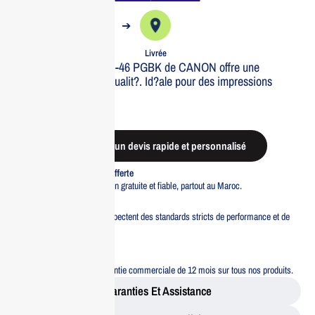
➔
➔
Commande
Expédiée
Livrée
La bouteille d’encre GI-46 PGBK de CANON offre une
impression de haute qualit?. Id?ale pour des impressions
nettes et durables.
Out of stock
Demander un devis rapide et personnalisé
Livraison standard offerte
Profitez d’une livraison gratuite et fiable, partout au Maroc.
Pacte Qualité
Tous nos produits respectent des standards stricts de performance et de
sécurité.
Garantie 12 mois
Bénéficiez d’une garantie commerciale de 12 mois sur tous nos produits.
Garanties Et Assistance