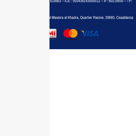
MAISON MEDIA, SARL – RC : 615663 – ICE : 003438143000012 – IF: 60219930 – TP:
35788030
Adresse :
6, rue 6 Octobre Bd el Massira al Khadra, Quartier Racine, 20660, Casablanca