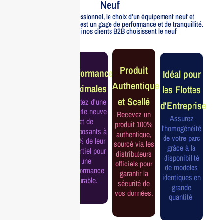
Neuf
Pour un usage professionnel, le choix d'un équipement neuf et
officiellement distribué est un gage de performance et de tranquillité.
Voici pourquoi nos clients B2B choisissent le neuf
Garantie
Produit
Performance
Idéal pour
Constructeur
Authentique
Maximales
les Flottes
Complète
et Scellé
Profitez d'une
d'Entreprise
Bénéficiez de
batterie neuve
Recevez un
la garantie
Assurez
et de
produit 100%
officielle pour
l'homogénéité
composants à
authentique,
une tranquillité
de votre parc
100% de leur
sourcé via les
d'esprit et une
grâce à la
potentiel pour
distributeurs
continuité de
disponibilité
une
officiels pour
service
de modèles
performance
garantir la
assurée.
identiques en
durable.
sécurité de
grande
vos données.
quantité.