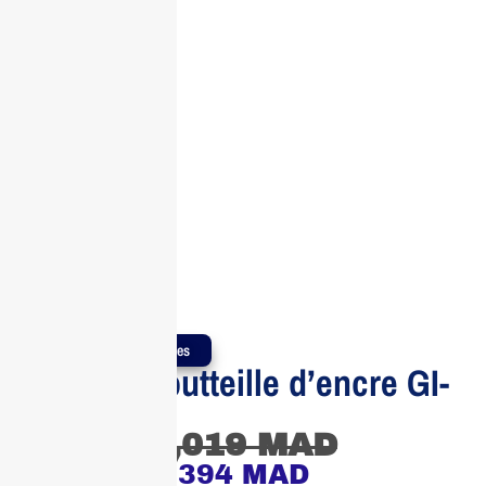
Produits Authentiques
CANON Boutteille d’encre GI-
46
1,019
MAD
394
MAD