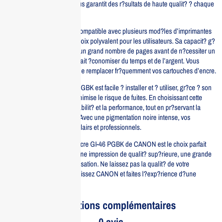
l’impression, cette encre vous garantit des r?sultats de haute qualit? ? chaque
utilisation.
Cette bouteille d’encre est compatible avec plusieurs mod?les d’imprimantes
CANON, ce qui en fait un choix polyvalent pour les utilisateurs. Sa capacit? g?
n?reuse permet d’imprimer un grand nombre de pages avant de n?cessiter un
remplacement, ce qui vous fait ?conomiser du temps et de l’argent. Vous
n’avez plus ? vous soucier de remplacer fr?quemment vos cartouches d’encre.
De plus, la bouteille GI-46 PGBK est facile ? installer et ? utiliser, gr?ce ? son
design ergonomique qui minimise le risque de fuites. En choisissant cette
encre, vous optez pour la fiabilit? et la performance, tout en pr?servant la
qualit? de vos impressions. Avec une pigmentation noire intense, vos
documents seront toujours clairs et professionnels.
En r?sum?, la bouteille d’encre GI-46 PGBK de CANON est le choix parfait
pour ceux qui recherchent une impression de qualit? sup?rieure, une grande
capacit? et une facilit? d’utilisation. Ne laissez pas la qualit? de votre
impression au hasard, choisissez CANON et faites l?exp?rience d?une
impression premium.
Informations complémentaires
0 avis