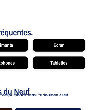
fréquentes.
imante
Ecran
tphones
Tablettes
s du Neuf
 Voici pourquoi nos clients B2B choisissent le neuf