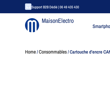
Support B2B Dédié | 06 49 435 430
MaisonElectro
Smartph
Home
Consommables
/
/ Cartouche d’encre C