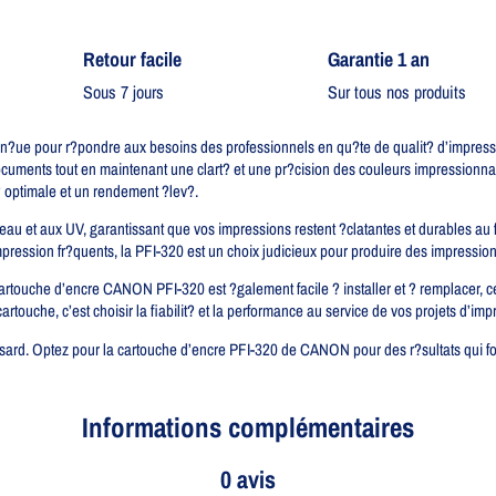
Retour facile​
Garantie 1 an
Sous 7 jours
Sur tous nos produits
?ue pour r?pondre aux besoins des professionnels en qu?te de qualit? d’impressi
cuments tout en maintenant une clart? et une pr?cision des couleurs impressionn
 optimale et un rendement ?lev?.
l’eau et aux UV, garantissant que vos impressions restent ?clatantes et durables a
pression fr?quents, la PFI-320 est un choix judicieux pour produire des impression
cartouche d’encre CANON PFI-320 est ?galement facile ? installer et ? remplacer, 
 cartouche, c’est choisir la fiabilit? et la performance au service de vos projets d’imp
sard. Optez pour la cartouche d’encre PFI-320 de CANON pour des r?sultats qui fon
Informations complémentaires
0 avis