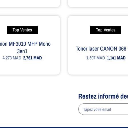
Top Ventes
Top Ventes
non MF3010 MFP Mono
Toner laser CANON 069 
3en1
1,597
MAD
1,141
MAD
4,273
MAD
2,761
MAD
Restez informé de
a