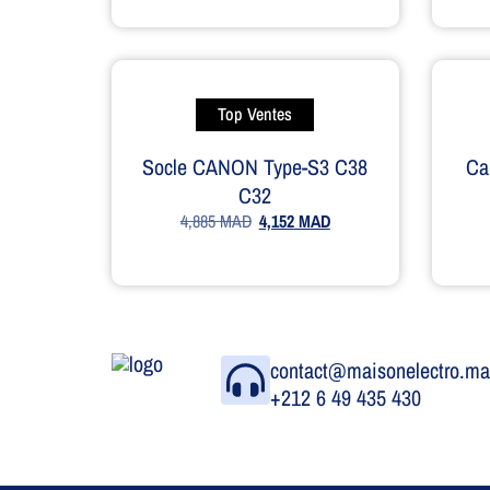
Top Ventes
Socle CANON Type-S3 C38
Ca
C32
4,885
MAD
4,152
MAD
contact@maisonelectro.m
+212 6 49 435 430