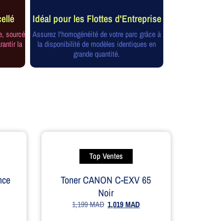
ellé
Idéal pour les Flottes d'Entreprise
e, sourcé
Assurez l'homogénéité de votre parc grâce à
rantir la
la disponibilité de modèles identiques en
grande quantité.
Top Ventes
nce
Toner CANON C-EXV 65
Noir
1,199
MAD
1,019
MAD