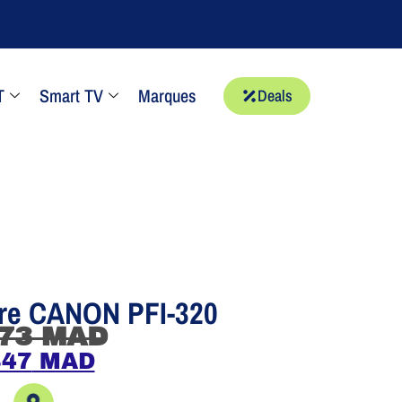
T
Smart TV
Marques
Deals
cre CANON PFI-320
73
MAD
847
MAD