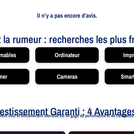
Il n’y a pas encore d’avis.
t la rumeur : recherches les plus 
mables
Ordinateur
Impr
ner
Cameras
Smar
vestissement Garanti : 4 Avantage
ent neuf et officiellement distribué est un gage de performance et de tranquillité.