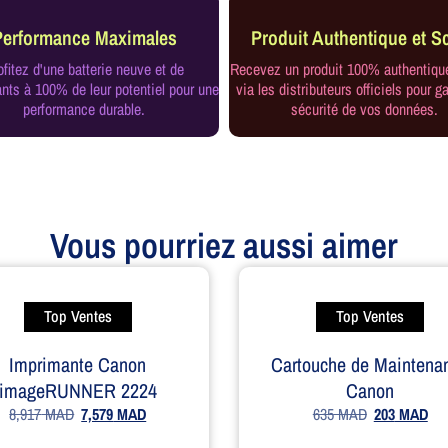
Performance Maximales
Produit Authentique et Sc
ofitez d'une batterie neuve et de
Recevez un produit 100% authentiqu
ts à 100% de leur potentiel pour une
via les distributeurs officiels pour ga
performance durable.
sécurité de vos données.
Vous pourriez aussi aimer
Top Ventes
Top Ventes
Imprimante Canon
Cartouche de Maintena
imageRUNNER 2224
Canon
8,917
MAD
7,579
MAD
635
MAD
203
MAD