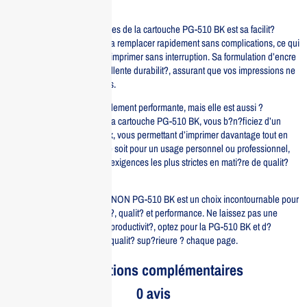
d’impression quotidiens.
L’un des principaux avantages de la cartouche PG-510 BK est sa facilit?
d’installation. Vous pouvez la remplacer rapidement sans complications, ce qui
vous permet de continuer ? imprimer sans interruption. Sa formulation d’encre
permet ?galement une excellente durabilit?, assurant que vos impressions ne
se fanent pas au fil du temps.
Cette cartouche est non seulement performante, mais elle est aussi ?
conomique. En choisissant la cartouche PG-510 BK, vous b?n?ficiez d’un
excellent rapport qualit?-prix, vous permettant d’imprimer davantage tout en
contr?lant vos co?ts. Que ce soit pour un usage personnel ou professionnel,
cette cartouche r?pond aux exigences les plus strictes en mati?re de qualit?
d’impression.
En r?sum?, la cartouche CANON PG-510 BK est un choix incontournable pour
ceux qui recherchent fiabilit?, qualit? et performance. Ne laissez pas une
cartouche vide freiner votre productivit?, optez pour la PG-510 BK et d?
couvrez une impression de qualit? sup?rieure ? chaque page.
Informations complémentaires
0 avis