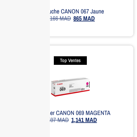
Cartouche CANON 067 Jaune
1,166
MAD
865
MAD
Top Ventes
Toner laser CANON 069 MAGENTA
1,597
MAD
1,141
MAD