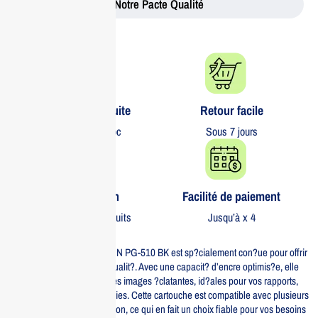
Notre Pacte Qualité
Livraison gratuite​
Retour facile​
partout au Maroc
Sous 7 jours
Garantie 1 an
Facilité de paiement
Sur tous nos produits
Jusqu’à x 4
La cartouche d’encre CANON PG-510 BK est sp?cialement con?ue pour offrir
des impressions de haute qualit?. Avec une capacit? d’encre optimis?e, elle
garantit des textes nets et des images ?clatantes, id?ales pour vos rapports,
pr?sentations et photographies. Cette cartouche est compatible avec plusieurs
mod?les d’imprimantes Canon, ce qui en fait un choix fiable pour vos besoins