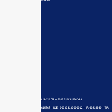
Maisonelectro:
Accueil
Guide d’achat
Demande de devis
Contactez nous
Conditions:
Qui sommes nous
Conditions générales
Politiques de confidentialité
FAQ
© COPYRIGHT 2025 – MaisonElectro.ma – Tous droits réservés
MAISON MEDIA, SARL – RC : 615663 – ICE : 003438143000012 – IF: 60219930 – TP: