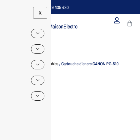
Support B2B Dédié | 06 49 435 430
X
MaisonElectro
Home
/
Consommables
/ Cartouche d’encre CANON PG-510