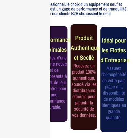
Pour un usage professionnel, le choix d'un équipement neuf et
officiellement distribué est un gage de performance et de tranquillité.
Voici pourquoi nos clients B2B choisissent le neuf
Garantie
Produit
Performance
Idéal pour
Constructeur
Authentique
Maximales
les Flottes
Complète
et Scellé
Profitez d'une
d'Entreprise
Bénéficiez de
batterie neuve
Recevez un
la garantie
Assurez
et de
produit 100%
officielle pour
l'homogénéité
composants à
authentique,
une tranquillité
de votre parc
100% de leur
sourcé via les
d'esprit et une
grâce à la
potentiel pour
distributeurs
continuité de
disponibilité
une
officiels pour
service
de modèles
performance
garantir la
assurée.
identiques en
durable.
sécurité de
grande
vos données.
quantité.