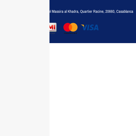
35788030
Adresse :
6, rue 6 Octobre Bd el Massira al Khadra, Quartier Racine, 20660, Casablanca