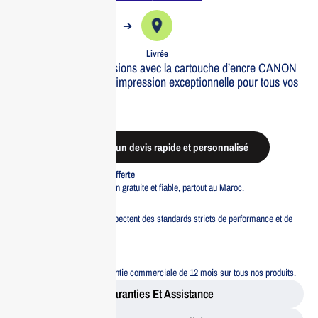
➔
➔
Commande
Expédiée
Livrée
Optimisez vos impressions avec la cartouche d’encre CANON
PG-510 BK. Qualit? d’impression exceptionnelle pour tous vos
documents.
Out of stock
Demander un devis rapide et personnalisé
Livraison standard offerte
Profitez d’une livraison gratuite et fiable, partout au Maroc.
Pacte Qualité
Tous nos produits respectent des standards stricts de performance et de
sécurité.
Garantie 12 mois
Bénéficiez d’une garantie commerciale de 12 mois sur tous nos produits.
Garanties Et Assistance