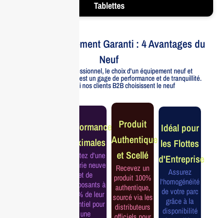
Tablettes
Votre Investissement Garanti : 4 Avantages du
Neuf
Pour un usage professionnel, le choix d'un équipement neuf et
officiellement distribué est un gage de performance et de tranquillité.
Voici pourquoi nos clients B2B choisissent le neuf
Garantie
Produit
Performance
Idéal pour
Constructeur
Authentique
Maximales
les Flottes
Complète
et Scellé
Profitez d'une
d'Entreprise
Bénéficiez de
batterie neuve
Recevez un
la garantie
Assurez
et de
produit 100%
officielle pour
l'homogénéité
composants à
authentique,
une tranquillité
de votre parc
100% de leur
sourcé via les
d'esprit et une
grâce à la
potentiel pour
distributeurs
continuité de
disponibilité
une
officiels pour
service