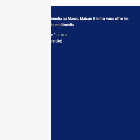
Revendeur de produits multimédia au Maroc. Maison Electro vous offre les
meilleurs prix pour vos achats multimédia.
Retour sous 7 jours & Garantie 1 an min
Livraison partout au Maroc (Gratuite)
Maisonelectro:
Accueil
Guide d’achat
Demande de devis
Contactez nous
Conditions:
Qui sommes nous
Conditions générales
Politiques de confidentialité