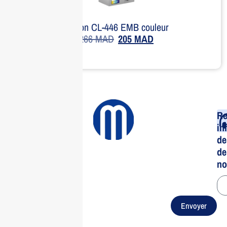
Canon CL-446 EMB couleur
266
MAD
205
MAD
Re
in
de
de
no
Envoyer