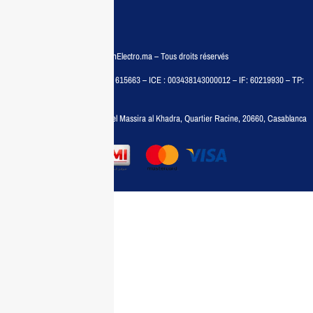
FAQ
© COPYRIGHT 2025 – MaisonElectro.ma – Tous droits réservés
MAISON MEDIA, SARL – RC : 615663 – ICE : 003438143000012 – IF: 60219930 – TP:
35788030
Adresse :
6, rue 6 Octobre Bd el Massira al Khadra, Quartier Racine, 20660, Casablanca