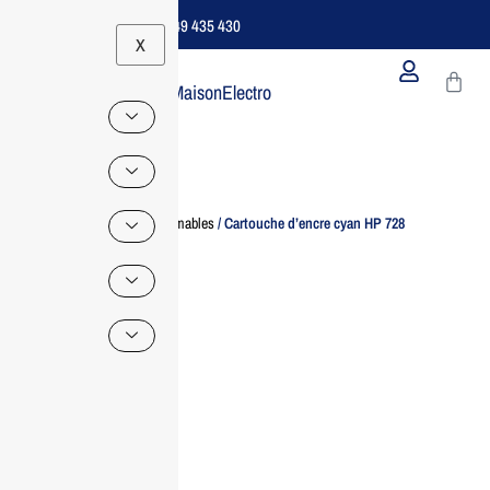
Support B2B Dédié | 06 49 435 430
X
MaisonElectro
Home
/
Consommables
/ Cartouche d’encre cyan HP 728