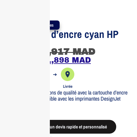
Produits Authentiques
Cartouche d’encre cyan HP
728
1,917
MAD
1,898
MAD
➔
➔
Commande
Expédiée
Livrée
Obtenez des impressions de qualité avec la cartouche d’encre
cyan HP 728. Compatible avec les imprimantes DesignJet
T730/T830.
Out of stock
Demander un devis rapide et personnalisé