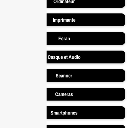
Ordinateur
Imprimante
Ecran
Casque et Audio
Scanner
Cameras
Smartphones