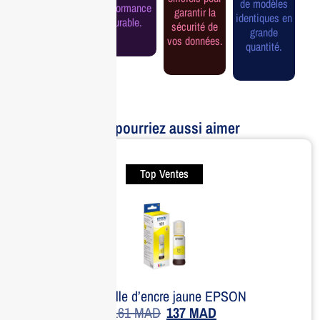
de modèles
performance
garantir la
assurée.
identiques en
durable.
sécurité de
grande
vos données.
quantité.
Vous pourriez aussi aimer
Top Ventes
Bouteille d’encre jaune EPSON
161
MAD
137
MAD