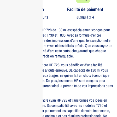
Garantie 1 an
Facilité de paiement
Sur tous nos produits
Jusqu’à x 4
La cartouche d’encre cyan HP 728 de 130 ml est spécialement conçue pour
les imprimantes HP DesignJet T730 et T830. Avec sa formule d’encre
avancée, cette cartouche offre des impressions d’une qualité exceptionnelle,
caractérisées par des couleurs vives et des détails précis. Que vous soyez un
professionnel ou un passionné d’art, cette cartouche garantit que chaque
projet est réalisé avec une précision remarquable.
En utilisant la cartouche d’encre HP 728, vous bénéficiez d’une facilité
d’installation et d’une fiabilité à toute épreuve. Sa capacité de 130 ml vous
permet de réaliser de nombreux tirages, ce qui en fait un choix économique
pour les utilisateurs fréquents. De plus, les encres HP sont conçues pour
résister à la décoloration, assurant ainsi la pérennité de vos impressions dans
le temps.
Optez pour la cartouche d’encre cyan HP 728 et transformez vos idées en
réalisations impressionnantes. Sa compatibilité avec les modèles T730 et
T830 vous permet d’exploiter pleinement les capacités de votre imprimante,
offrant ainsi une performance optimale et des résultats professionnels. Ne