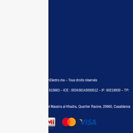
Demande de devis
Contactez nous
Conditions:
Qui sommes nous
Conditions générales
Politiques de confidentialité
FAQ
© COPYRIGHT 2025 – MaisonElectro.ma – Tous droits réservés
MAISON MEDIA, SARL – RC : 615663 – ICE : 003438143000012 – IF: 60219930 – TP:
35788030
Adresse :
6, rue 6 Octobre Bd el Massira al Khadra, Quartier Racine, 20660, Casablanca