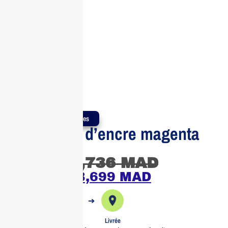
Produits Authentiques
Cartouche d’encre magenta
HP
3,736
MAD
3,699
MAD
➔
➔
Commande
Expédiée
Livrée