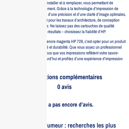
Cette cartouche est facile à installer et à remplacer, vous permettant de
reprendre vos projets rapidement. Grâce à la technologie d’impression de
pointe d’HP, vous bénéficiez d’une précision et d’une clarté d’image optimales,
ce qui en fait un choix parfait pour les travaux d’architecture, de conception
graphique et de cartographie. Ne laissez pas des cartouches de qualité
inférieure compromettre vos résultats – choisissez la fiabilité d’HP.
Investir dans la cartouche d’encre magenta HP 728, c’est opter pour un produit
qui allie performance, qualité et durabilité. Que vous soyez un professionnel
ou un passionné, assurez-vous que vos impressions reflètent votre savoir-
faire. Commandez dès aujourd’hui et profitez d’une expérience d’impression
sans compromis.
Informations complémentaires
0 avis
Il n’y a pas encore d’avis.
Le bruit et la rumeur : recherches les plus