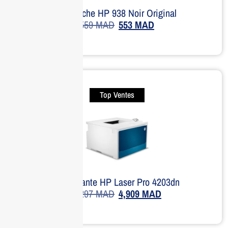
Cartouche HP 938 Noir Original
559
MAD
553
MAD
Top Ventes
Imprimante HP Laser Pro 4203dn
7,297
MAD
4,909
MAD