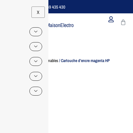
Support B2B Dédié | 06 49 435 430
X
MaisonElectro
Home
/
Consommables
/ Cartouche d’encre magenta HP