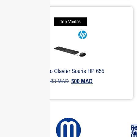
Top Ventes
Combo Clavier Souris HP 655
683
MAD
500
MAD
Re
in