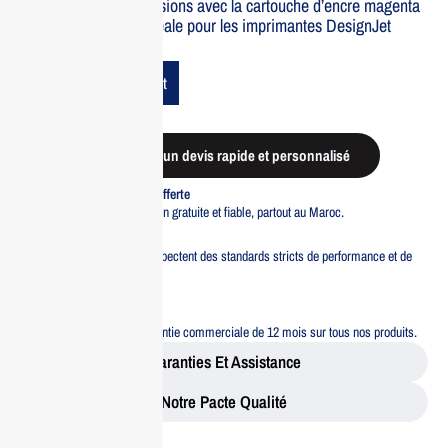
Optimisez vos impressions avec la cartouche d’encre magenta
HP 728 de 300 ml, idéale pour les imprimantes DesignJet
T730/T830.
Add To Cart
Demander un devis rapide et personnalisé
Livraison standard offerte
Profitez d’une livraison gratuite et fiable, partout au Maroc.
Pacte Qualité
Tous nos produits respectent des standards stricts de performance et de
sécurité.
Garantie 12 mois
Bénéficiez d’une garantie commerciale de 12 mois sur tous nos produits.
Garanties Et Assistance
Notre Pacte Qualité