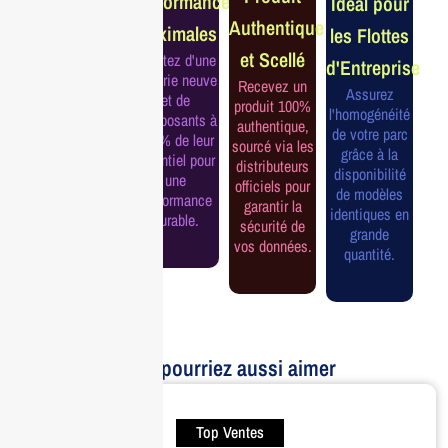
Performance
Idéal pour
Constructeur
Authentique
Maximales
les Flottes
Complète
et Scellé
Profitez d'une
d'Entreprise
Bénéficiez de
batterie neuve
Recevez un
la garantie
Assurez
et de
produit 100%
officielle pour
l'homogénéité
composants à
authentique,
une tranquillité
de votre parc
100% de leur
sourcé via les
d'esprit et une
grâce à la
potentiel pour
distributeurs
continuité de
disponibilité
une
officiels pour
service
de modèles
performance
garantir la
assurée.
identiques en
durable.
sécurité de
grande
vos données.
quantité.
Vous pourriez aussi aimer
Top Ventes