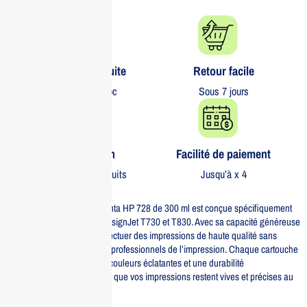
Livraison gratuite​
Retour facile​
partout au Maroc
Sous 7 jours
Garantie 1 an
Facilité de paiement
Sur tous nos produits
Jusqu’à x 4
La cartouche d’encre magenta HP 728 de 300 ml est conçue spécifiquement
pour les imprimantes HP DesignJet T730 et T830. Avec sa capacité généreuse
de 300 ml, elle permet d’effectuer des impressions de haute qualité sans
interruption, idéale pour les professionnels de l’impression. Chaque cartouche
est formulée pour offrir des couleurs éclatantes et une durabilité
exceptionnelle, garantissant que vos impressions restent vives et précises au
fil du temps.