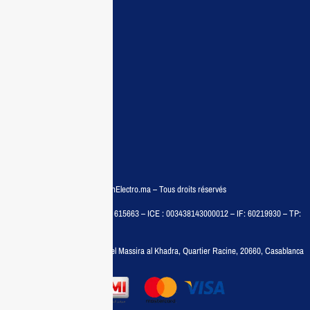
Demande de devis
Contactez nous
Conditions:
Qui sommes nous
Conditions générales
Politiques de confidentialité
FAQ
© COPYRIGHT 2025 – MaisonElectro.ma – Tous droits réservés
MAISON MEDIA, SARL – RC : 615663 – ICE : 003438143000012 – IF: 60219930 – TP:
35788030
Adresse :
6, rue 6 Octobre Bd el Massira al Khadra, Quartier Racine, 20660, Casablanca