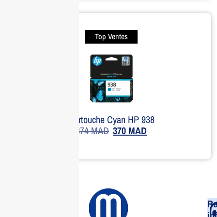
Top Ventes
Cartouche Cyan HP 938
374
MAD
370
MAD
Re
in