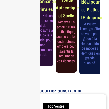
Performance
Idéal pour
Constructeur
Authentique
Maximales
les Flottes
Complète
et Scellé
Profitez d'une
d'Entreprise
Bénéficiez de
batterie neuve
Recevez un
la garantie
Assurez
et de
produit 100%
officielle pour
l'homogénéité
composants à
authentique,
une tranquillité
de votre parc
100% de leur
sourcé via les
d'esprit et une
grâce à la
potentiel pour
distributeurs
continuité de
disponibilité
une
officiels pour
service
de modèles
performance
garantir la
assurée.
identiques en
durable.
sécurité de
grande
vos données.
quantité.
Vous pourriez aussi aimer
Top Ventes