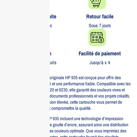
Livraison gratuite​
Retour facile​
partout au Maroc
Sous 7 jours
Garantie 1 an
Facilité de paiement
Sur tous nos produits
Jusqu’à x 4
La cartouche d’encre jaune originale HP 935 est conçue pour offrir des
impressions de haute qualité et une performance fiable. Compatible avec les
imprimantes HP Officejet 6820 et 6230, elle garantit des couleurs vives et
précises, parfaites pour vos documents professionnels et vos projets créatifs.
Avec une capacité d’impression élevée, cette cartouche vous permet de
produire plus de pages sans compromettre la qualité.
Les caractéristiques de la HP 935 incluent une technologie d’impression
avancée qui optimise chaque goutte d’encre, assurant ainsi une distribution
uniforme et une saturation des couleurs optimale. Que vous imprimiez des
graphiques colorés ou des textes, cette cartouche fournit des résultats