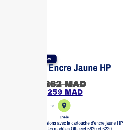
Produits Authentiques
Cartouche Encre Jaune HP
935
262
MAD
259
MAD
➔
➔
Commande
Expédiée
Livrée
Optimisez vos impressions avec la cartouche d’encre jaune HP
935. Compatible avec les modèles Officejet 6820 et 6230.