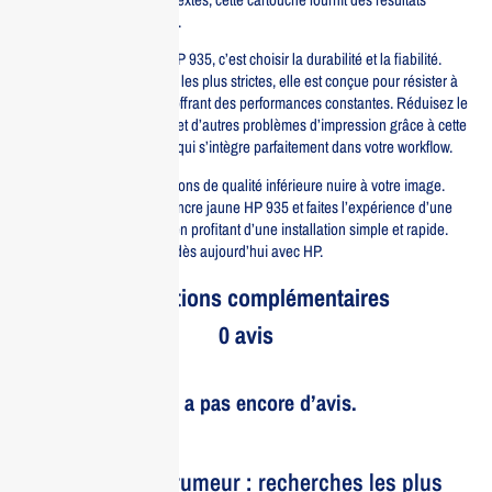
exceptionnels à chaque fois.
Investir dans la cartouche HP 935, c’est choisir la durabilité et la fiabilité.
Fabriquée selon les normes les plus strictes, elle est conçue pour résister à
l’épreuve du temps tout en offrant des performances constantes. Réduisez le
risque de bourrages papier et d’autres problèmes d’impression grâce à cette
cartouche de haute qualité, qui s’intègre parfaitement dans votre workflow.
Ne laissez pas des impressions de qualité inférieure nuire à votre image.
Optez pour la cartouche d’encre jaune HP 935 et faites l’expérience d’une
impression sans faille, tout en profitant d’une installation simple et rapide.
Améliorez vos impressions dès aujourd’hui avec HP.
Informations complémentaires
0 avis
Il n’y a pas encore d’avis.
Le bruit et la rumeur : recherches les plus