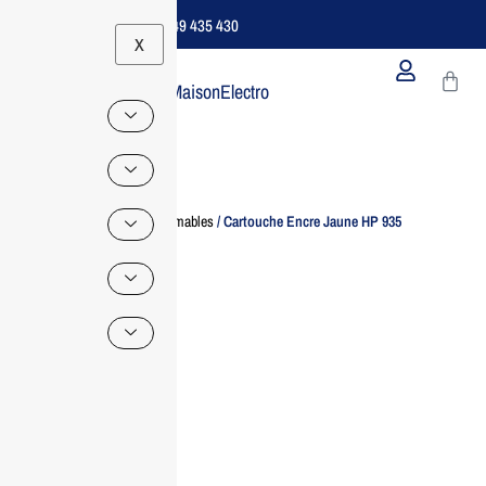
Support B2B Dédié | 06 49 435 430
X
MaisonElectro
Home
/
Consommables
/ Cartouche Encre Jaune HP 935