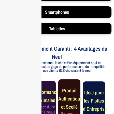
Smartphones
Tablettes
Votre Investissement Garanti : 4 Avantages du
Neuf
Pour un usage professionnel, le choix d'un équipement neuf et
officiellement distribué est un gage de performance et de tranquillité.
Voici pourquoi nos clients B2B choisissent le neuf
Garantie
Produit
Performance
Idéal pour
Constructeur
Authentique
Maximales
les Flottes
Complète
et Scellé
Profitez d'une
d'Entreprise
Bénéficiez de
batterie neuve
Recevez un