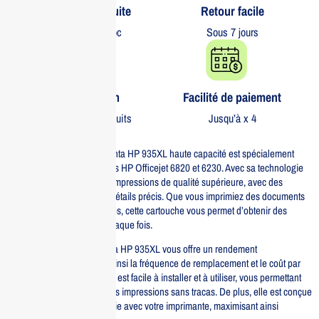
Livraison gratuite​
Retour facile​
partout au Maroc
Sous 7 jours
Garantie 1 an
Facilité de paiement
Sur tous nos produits
Jusqu’à x 4
La cartouche d’encre magenta HP 935XL haute capacité est spécialement
conçue pour les imprimantes HP Officejet 6820 et 6230. Avec sa technologie
de pointe, elle garantit des impressions de qualité supérieure, avec des
couleurs éclatantes et des détails précis. Que vous imprimiez des documents
professionnels ou des photos, cette cartouche vous permet d’obtenir des
résultats exceptionnels à chaque fois.
Avec une capacité élevée, la HP 935XL vous offre un rendement
impressionnant, réduisant ainsi la fréquence de remplacement et le coût par
impression. Cette cartouche est facile à installer et à utiliser, vous permettant
de reprendre rapidement vos impressions sans tracas. De plus, elle est conçue
pour fonctionner en harmonie avec votre imprimante, maximisant ainsi