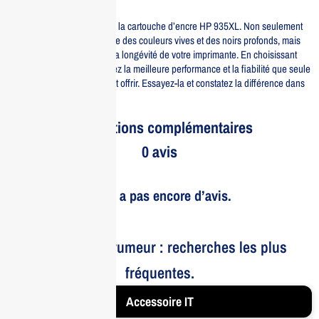
l’efficacité et la durabilité.
Optez pour l’originalité avec la cartouche d’encre HP 935XL. Non seulement
elle est conçue pour produire des couleurs vives et des noirs profonds, mais
elle contribue également à la longévité de votre imprimante. En choisissant
cette cartouche, vous assurez la meilleure performance et la fiabilité que seule
une marque comme HP peut offrir. Essayez-la et constatez la différence dans
vos impressions !
Informations complémentaires
0 avis
Il n’y a pas encore d’avis.
Le bruit et la rumeur : recherches les plus
fréquentes.
Accessoire IT