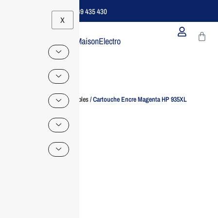
Support B2B Dédié | 06 49 435 430
X
MaisonElectro
Home
/
Consommables
/ Cartouche Encre Magenta HP 935XL