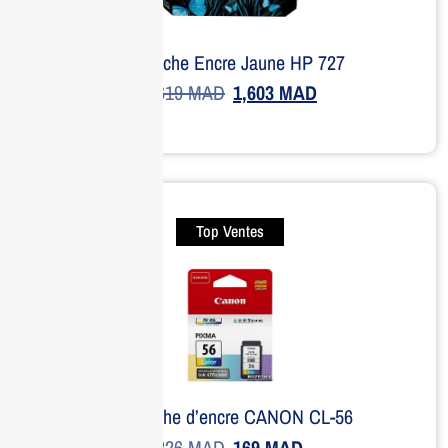
Cartouche Encre Jaune HP 727
1,619
MAD
1,603
MAD
Top Ventes
Cartouche d’encre CANON CL-56
226
MAD
169
MAD