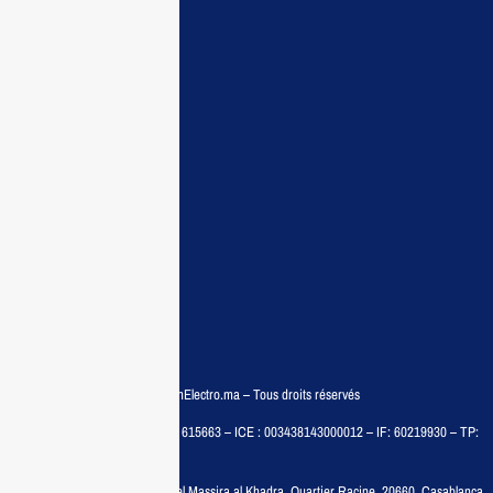
Maisonelectro:
Accueil
Guide d’achat
Demande de devis
Contactez nous
Conditions:
Qui sommes nous
Conditions générales
Politiques de confidentialité
FAQ
© COPYRIGHT 2025 – MaisonElectro.ma – Tous droits réservés
MAISON MEDIA, SARL – RC : 615663 – ICE : 003438143000012 – IF: 60219930 – TP:
35788030
Adresse :
6, rue 6 Octobre Bd el Massira al Khadra, Quartier Racine, 20660, Casablanca