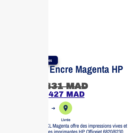
Produits Authentiques
Cartouche Encre Magenta HP
935XL
431
MAD
427
MAD
➔
➔
Commande
Expédiée
Livrée
La cartouche HP 935XL Magenta offre des impressions vives et
durables. Idéale pour les imprimantes HP Officejet 6820/6230.