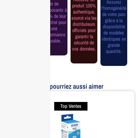
la garantie
Assurez
et de
produit 100%
officielle pour
l'homogénéité
composants à
authentique,
une tranquillité
de votre parc
100% de leur
sourcé via les
d'esprit et une
grâce à la
potentiel pour
distributeurs
continuité de
disponibilité
une
officiels pour
service
de modèles
performance
garantir la
assurée.
identiques en
durable.
sécurité de
grande
vos données.
quantité.
Vous pourriez aussi aimer
Top Ventes