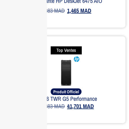
Imprimante HP DeskJet 6475 AIO
1,883
MAD
1,465
MAD
Top Ventes
Produit Officiel
HP Z6 TWR G5 Performance
51,383
MAD
41,701
MAD