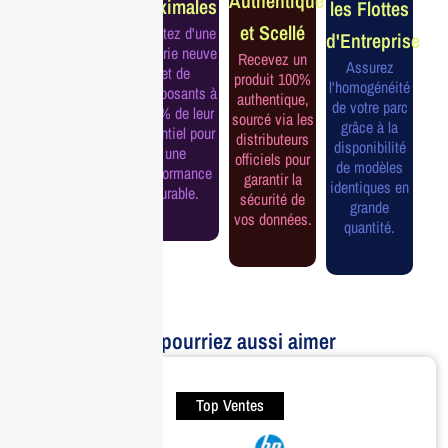
Authentique
Maximales
les Flottes
Complète
et Scellé
Profitez d'une
d'Entreprise
Bénéficiez de
batterie neuve
Recevez un
la garantie
Assurez
et de
produit 100%
officielle pour
l'homogénéité
composants à
authentique,
une tranquillité
de votre parc
100% de leur
sourcé via les
d'esprit et une
grâce à la
potentiel pour
distributeurs
continuité de
disponibilité
une
officiels pour
service
de modèles
performance
garantir la
assurée.
identiques en
durable.
sécurité de
grande
vos données.
quantité.
Vous pourriez aussi aimer
Top Ventes