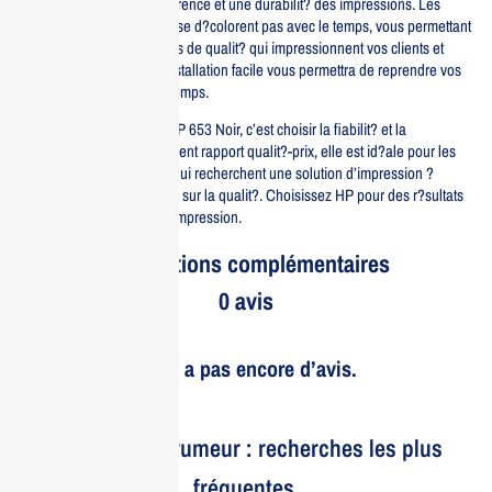
assure une excellente adh?rence et une durabilit? des impressions. Les
couleurs restent vives et ne se d?colorent pas avec le temps, vous permettant
de conserver des documents de qualit? qui impressionnent vos clients et
partenaires. De plus, son installation facile vous permettra de reprendre vos
impressions en un rien de temps.
Investir dans la cartouche HP 653 Noir, c’est choisir la fiabilit? et la
performance. Avec un excellent rapport qualit?-prix, elle est id?ale pour les
bureaux ou les particuliers qui recherchent une solution d’impression ?
conomique sans compromis sur la qualit?. Choisissez HP pour des r?sultats
impressionnants ? chaque impression.
Informations complémentaires
0 avis
Il n’y a pas encore d’avis.
Le bruit et la rumeur : recherches les plus
fréquentes.