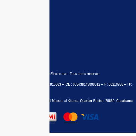
Contactez nous
Conditions:
Qui sommes nous
Conditions générales
Politiques de confidentialité
FAQ
© COPYRIGHT 2025 – MaisonElectro.ma – Tous droits réservés
MAISON MEDIA, SARL – RC : 615663 – ICE : 003438143000012 – IF: 60219930 – TP:
35788030
Adresse :
6, rue 6 Octobre Bd el Massira al Khadra, Quartier Racine, 20660, Casablanca