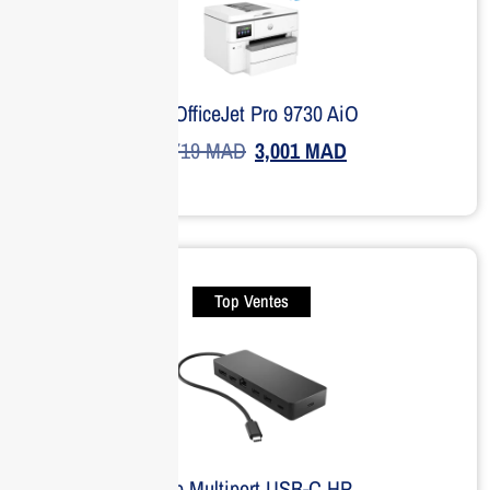
HP OfficeJet Pro 9730 AiO
3,719
MAD
3,001
MAD
Top Ventes
Hub Multiport USB-C HP