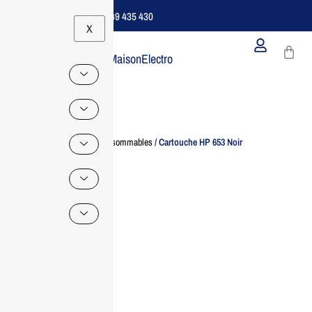
Support B2B Dédié | 06 49 435 430
X
MaisonElectro
Home
/
Consommables
/ Cartouche HP 653 Noir