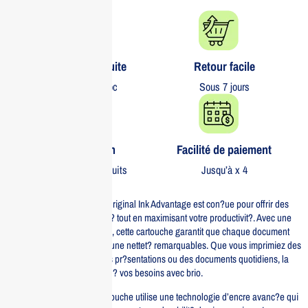
Livraison gratuite​
Retour facile​
partout au Maroc
Sous 7 jours
Garantie 1 an
Facilité de paiement
Sur tous nos produits
Jusqu’à x 4
La cartouche HP 653 Noir Original Ink Advantage est con?ue pour offrir des
impressions de haute qualit? tout en maximisant votre productivit?. Avec une
capacit? d’impression fiable, cette cartouche garantit que chaque document
produit est d’une clart? et d’une nettet? remarquables. Que vous imprimiez des
rapports professionnels, des pr?sentations ou des documents quotidiens, la
cartouche HP 653 r?pondra ? vos besoins avec brio.
Fabriqu?e par HP, cette cartouche utilise une technologie d’encre avanc?e qui