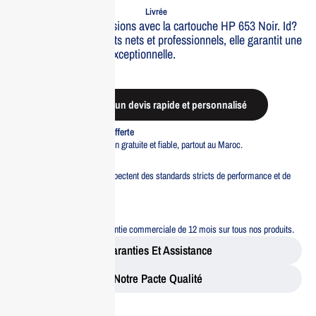
Commande
Expédiée
Livrée
Optimisez vos impressions avec la cartouche HP 653 Noir. Id?
ale pour des documents nets et professionnels, elle garantit une
qualit? d’impression exceptionnelle.
Out of stock
Demander un devis rapide et personnalisé
Livraison standard offerte
Profitez d’une livraison gratuite et fiable, partout au Maroc.
Pacte Qualité
Tous nos produits respectent des standards stricts de performance et de
sécurité.
Garantie 12 mois
Bénéficiez d’une garantie commerciale de 12 mois sur tous nos produits.
Garanties Et Assistance
Notre Pacte Qualité