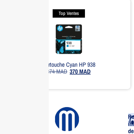
Top Ventes
Cartouche Cyan HP 938
374
MAD
370
MAD
Re
in
de