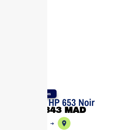
Produits Authentiques
Cartouche HP 653 Noir
343
MAD
➔
➔