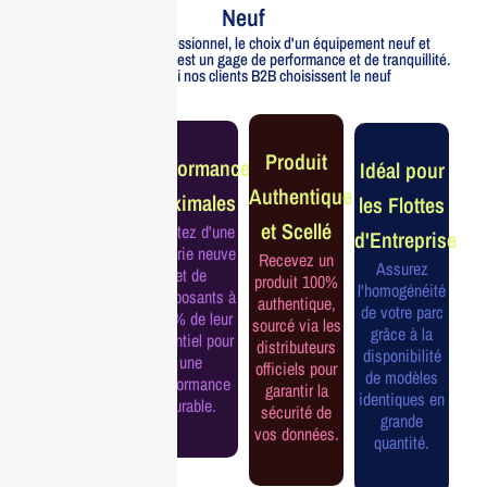
Neuf
Pour un usage professionnel, le choix d'un équipement neuf et
officiellement distribué est un gage de performance et de tranquillité.
Voici pourquoi nos clients B2B choisissent le neuf
Garantie
Produit
Performance
Idéal pour
Constructeur
Authentique
Maximales
les Flottes
Complète
et Scellé
Profitez d'une
d'Entreprise
Bénéficiez de
batterie neuve
Recevez un
la garantie
Assurez
et de
produit 100%
officielle pour
l'homogénéité
composants à
authentique,
une tranquillité
de votre parc
100% de leur
sourcé via les
d'esprit et une
grâce à la
potentiel pour
distributeurs
continuité de
disponibilité
une
officiels pour
service
de modèles
performance
garantir la
assurée.
identiques en
durable.
sécurité de
grande
vos données.
quantité.