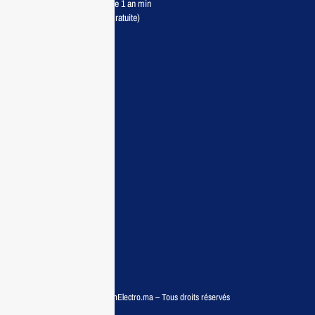
Retour sous 7 jours & Garantie 1 an min
Livraison partout au Maroc (Gratuite)
Maisonelectro:
Accueil
Guide d’achat
Demande de devis
Contactez nous
Conditions:
Qui sommes nous
Conditions générales
Politiques de confidentialité
FAQ
© COPYRIGHT 2025 – MaisonElectro.ma – Tous droits réservés