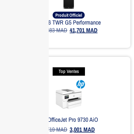
Produit Officiel
HP Z6 TWR G5 Performance
51,383
MAD
41,701
MAD
Top Ventes
HP OfficeJet Pro 9730 AiO
3,719
MAD
3,001
MAD