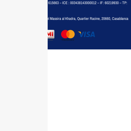
MAISON MEDIA, SARL – RC : 615663 – ICE : 003438143000012 – IF: 60219930 – TP:
35788030
Adresse :
6, rue 6 Octobre Bd el Massira al Khadra, Quartier Racine, 20660, Casablanca