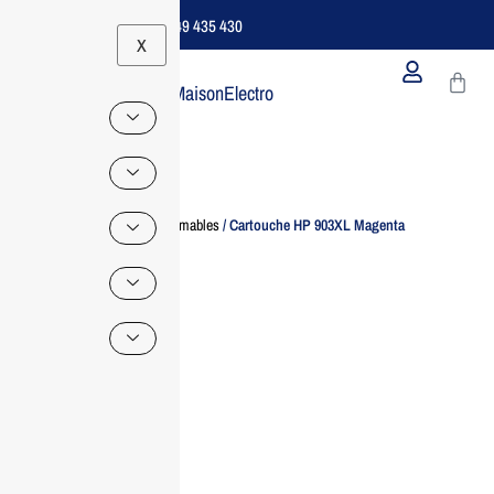
Support B2B Dédié | 06 49 435 430
X
MaisonElectro
Home
/
Consommables
/ Cartouche HP 903XL Magenta