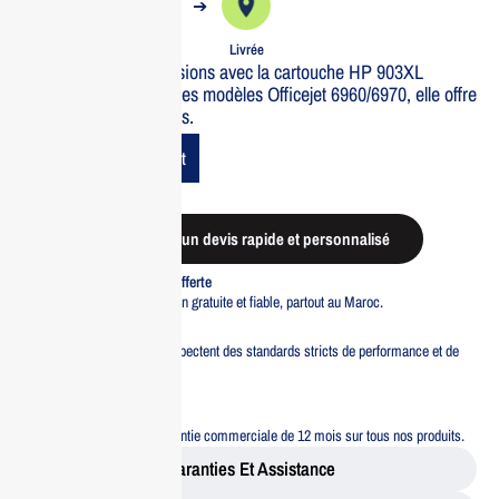
➔
➔
Commande
Expédiée
Livrée
Optimisez vos impressions avec la cartouche HP 903XL
Magenta. Idéale pour les modèles Officejet 6960/6970, elle offre
des couleurs éclatantes.
Add To Cart
Demander un devis rapide et personnalisé
Livraison standard offerte
Profitez d’une livraison gratuite et fiable, partout au Maroc.
Pacte Qualité
Tous nos produits respectent des standards stricts de performance et de
sécurité.
Garantie 12 mois
Bénéficiez d’une garantie commerciale de 12 mois sur tous nos produits.
Garanties Et Assistance