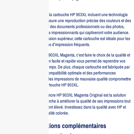
d’impression par page.
Les caractéristiques clés de la cartouche HP 903XL incluent une technologie
d’impression avancée qui assure une reproduction précise des couleurs et des
textes nets. Que ce soit pour des documents professionnels ou des photos,
vous obtiendrez des résultats impressionnants qui captiveront votre audience.
Avec un rendement d’impression supérieur, cette cartouche est idéale pour les
utilisateurs ayant des besoins d’impression fréquents.
Opter pour la cartouche HP 903XL Magenta, c’est faire le choix de la qualité et
de la fiabilité. Son installation facile et rapide vous permet de reprendre vos
impressions en un rien de temps. De plus, chaque cartouche est fabriquée par
HP, garantissant ainsi une compatibilité optimale et des performances
constantes. Ne laissez pas des impressions de mauvaise qualité compromettre
vos projets, choisissez la cartouche HP 903XL.
En résumé, la cartouche d’encre HP 903XL Magenta Original est la solution
parfaite pour quiconque cherche à améliorer la qualité de ses impressions tout
en bénéficiant d’un rendement élevé. Investissez dans la qualité avec HP et
transformez vos idées en réalité colorée.
Informations complémentaires