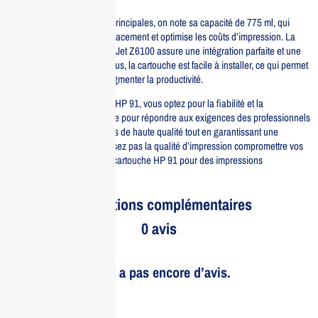
Parmi ses caractéristiques principales, on note sa capacité de 775 ml, qui
réduit la fréquence de remplacement et optimise les coûts d’impression. La
compatibilité avec le DesignJet Z6100 assure une intégration parfaite et une
utilisation sans tracas. De plus, la cartouche est facile à installer, ce qui permet
de gagner du temps et d’augmenter la productivité.
En choisissant la cartouche HP 91, vous optez pour la fiabilité et la
performance. Elle est conçue pour répondre aux exigences des professionnels
qui recherchent des résultats de haute qualité tout en garantissant une
efficacité maximale. Ne laissez pas la qualité d’impression compromettre vos
projets, investissez dans la cartouche HP 91 pour des impressions
impeccables à chaque fois.
Informations complémentaires
0 avis
Il n’y a pas encore d’avis.