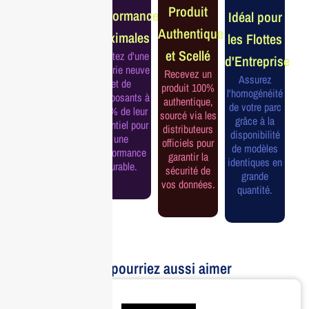
Produit
Performance
Idéal pour
Constructeur
Authentique
Maximales
les Flottes
Complète
et Scellé
Profitez d'une
d'Entreprise
Bénéficiez de
batterie neuve
Recevez un
la garantie
Assurez
et de
produit 100%
officielle pour
l'homogénéité
composants à
authentique,
une tranquillité
de votre parc
100% de leur
sourcé via les
d'esprit et une
grâce à la
potentiel pour
distributeurs
continuité de
disponibilité
une
officiels pour
service
de modèles
performance
garantir la
assurée.
identiques en
durable.
sécurité de
grande
vos données.
quantité.
Vous pourriez aussi aimer