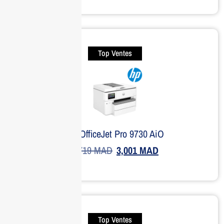
Top Ventes
HP OfficeJet Pro 9730 AiO
3,719
MAD
3,001
MAD
Top Ventes