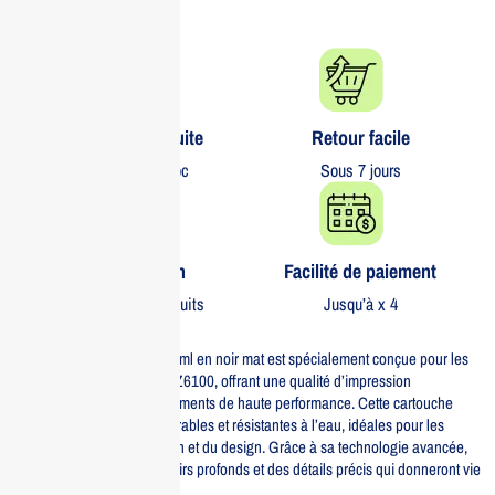
Livraison gratuite​
Retour facile​
partout au Maroc
Sous 7 jours
Garantie 1 an
Facilité de paiement
Sur tous nos produits
Jusqu’à x 4
La cartouche HP 91 de 775 ml en noir mat est spécialement conçue pour les
imprimantes HP DesignJet Z6100, offrant une qualité d’impression
exceptionnelle avec des pigments de haute performance. Cette cartouche
garantit des impressions durables et résistantes à l’eau, idéales pour les
professionnels de la création et du design. Grâce à sa technologie avancée,
elle permet d’obtenir des noirs profonds et des détails précis qui donneront vie
à vos projets.