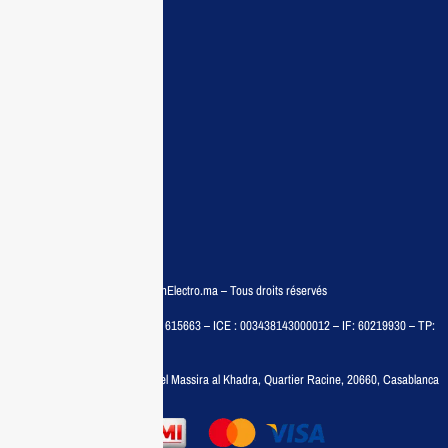
Guide d’achat
Demande de devis
Contactez nous
Conditions:
Qui sommes nous
Conditions générales
Politiques de confidentialité
FAQ
© COPYRIGHT 2025 – MaisonElectro.ma – Tous droits réservés
MAISON MEDIA, SARL – RC : 615663 – ICE : 003438143000012 – IF: 60219930 – TP:
35788030
Adresse :
6, rue 6 Octobre Bd el Massira al Khadra, Quartier Racine, 20660, Casablanca