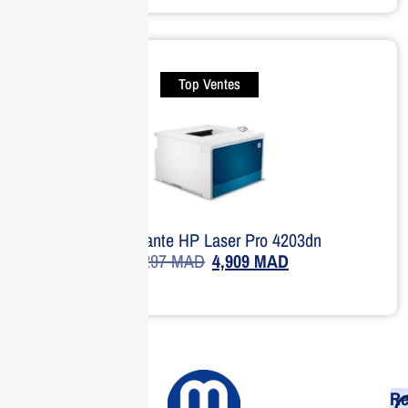
Top Ventes
Imprimante HP Laser Pro 4203dn
7,297
MAD
4,909
MAD
Re