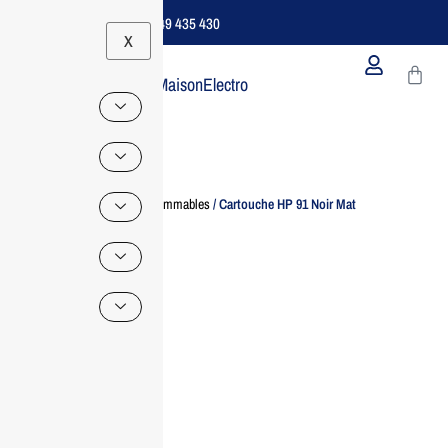
Support B2B Dédié | 06 49 435 430
X
MaisonElectro
Home
/
Consommables
/ Cartouche HP 91 Noir Mat