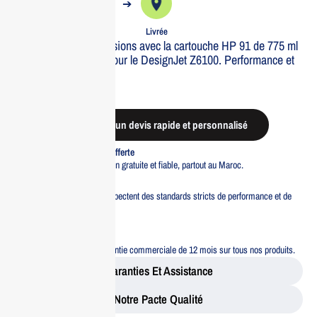
➔
➔
Commande
Expédiée
Livrée
Optimisez vos impressions avec la cartouche HP 91 de 775 ml
en noir mat, conçue pour le DesignJet Z6100. Performance et
qualité garanties.
Out of stock
Demander un devis rapide et personnalisé
Livraison standard offerte
Profitez d’une livraison gratuite et fiable, partout au Maroc.
Pacte Qualité
Tous nos produits respectent des standards stricts de performance et de
sécurité.
Garantie 12 mois
Bénéficiez d’une garantie commerciale de 12 mois sur tous nos produits.
Garanties Et Assistance
Notre Pacte Qualité