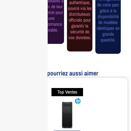
composants à
authentique,
une tranquillité
de votre parc
100% de leur
sourcé via les
d'esprit et une
grâce à la
potentiel pour
distributeurs
continuité de
disponibilité
une
officiels pour
service
de modèles
performance
garantir la
assurée.
identiques en
durable.
sécurité de
grande
vos données.
quantité.
Vous pourriez aussi aimer
Top Ventes