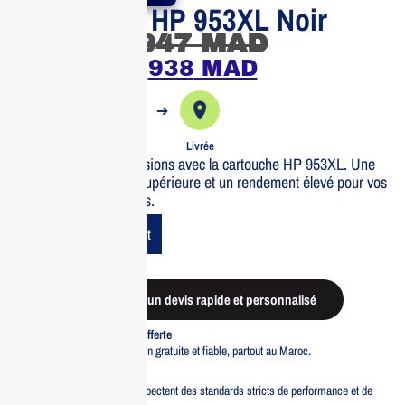
Cartouche HP 953XL Noir
947
MAD
938
MAD
➔
➔
Commande
Expédiée
Livrée
Optimisez vos impressions avec la cartouche HP 953XL. Une
qualité d’impression supérieure et un rendement élevé pour vos
besoins professionnels.
Add To Cart
Demander un devis rapide et personnalisé
Livraison standard offerte
Profitez d’une livraison gratuite et fiable, partout au Maroc.
Pacte Qualité
Tous nos produits respectent des standards stricts de performance et de