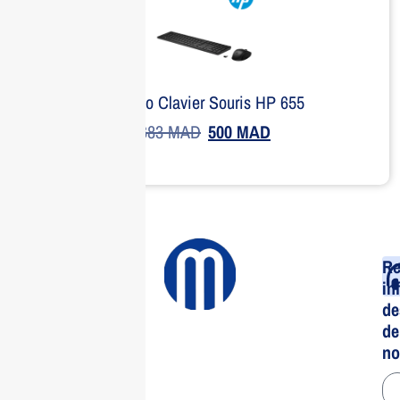
Combo Clavier Souris HP 655
683
MAD
500
MAD
Re
in
de
de
no