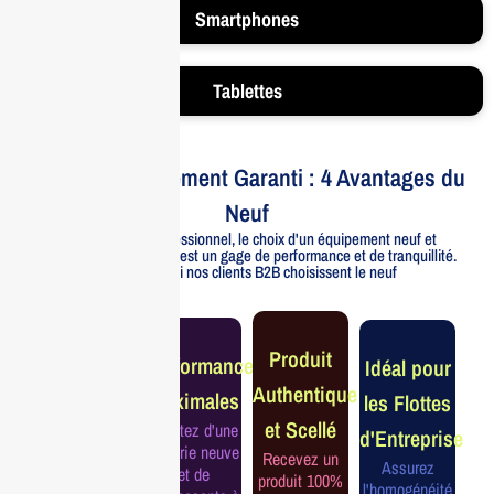
Smartphones
Tablettes
Votre Investissement Garanti : 4 Avantages du
Neuf
Pour un usage professionnel, le choix d'un équipement neuf et
officiellement distribué est un gage de performance et de tranquillité.
Voici pourquoi nos clients B2B choisissent le neuf
Garantie
Produit
Performance
Idéal pour
Constructeur
Authentique
Maximales
les Flottes
Complète
et Scellé
Profitez d'une
d'Entreprise
Bénéficiez de
batterie neuve
Recevez un
la garantie
Assurez
et de
produit 100%
officielle pour
l'homogénéité