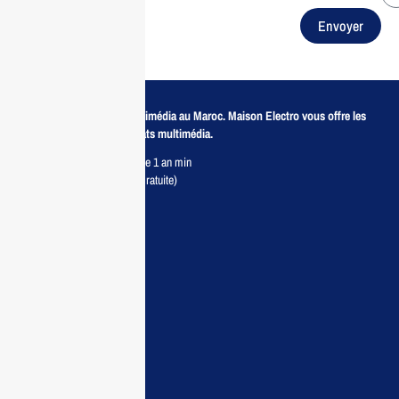
Envoyer
Revendeur de produits multimédia au Maroc. Maison Electro vous offre les
meilleurs prix pour vos achats multimédia.
Retour sous 7 jours & Garantie 1 an min
Livraison partout au Maroc (Gratuite)
Maisonelectro:
Accueil
Guide d’achat
Demande de devis
Contactez nous
Conditions:
Qui sommes nous