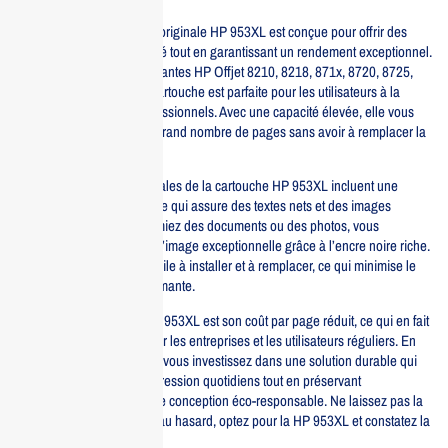
La cartouche d’encre noire originale HP 953XL est conçue pour offrir des
impressions de haute qualité tout en garantissant un rendement exceptionnel.
Compatible avec les imprimantes HP Offjet 8210, 8218, 871x, 8720, 8725,
8730, 8740 et 8745, cette cartouche est parfaite pour les utilisateurs à la
recherche de résultats professionnels. Avec une capacité élevée, elle vous
permet d’imprimer un plus grand nombre de pages sans avoir à remplacer la
cartouche fréquemment.
Les caractéristiques principales de la cartouche HP 953XL incluent une
technologie d’encre avancée qui assure des textes nets et des images
éclatantes. Que vous imprimiez des documents ou des photos, vous
bénéficierez d’une qualité d’image exceptionnelle grâce à l’encre noire riche.
De plus, la cartouche est facile à installer et à remplacer, ce qui minimise le
temps d’arrêt de votre imprimante.
Un autre avantage de la HP 953XL est son coût par page réduit, ce qui en fait
une option économique pour les entreprises et les utilisateurs réguliers. En
choisissant cette cartouche, vous investissez dans une solution durable qui
répond à vos besoins d’impression quotidiens tout en préservant
l’environnement grâce à une conception éco-responsable. Ne laissez pas la
qualité de vos impressions au hasard, optez pour la HP 953XL et constatez la
différence par vous-même.