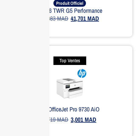
Produit Officiel
HP Z6 TWR G5 Performance
51,383
MAD
41,701
MAD
Top Ventes
HP OfficeJet Pro 9730 AiO
3,719
MAD
3,001
MAD