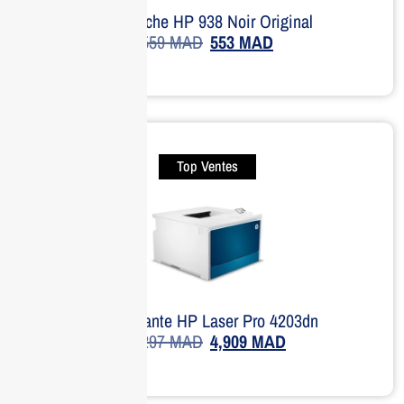
Cartouche HP 938 Noir Original
559
MAD
553
MAD
Top Ventes
Imprimante HP Laser Pro 4203dn
7,297
MAD
4,909
MAD