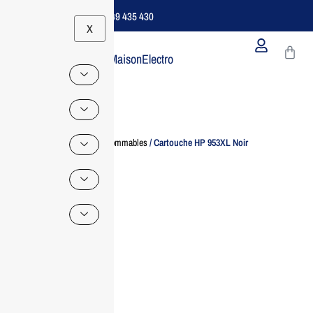
Support B2B Dédié | 06 49 435 430
X
MaisonElectro
Home
/
Consommables
/ Cartouche HP 953XL Noir