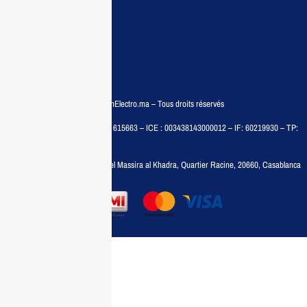
Conditions générales
Politiques de confidentialité
FAQ
© COPYRIGHT 2025 – MaisonElectro.ma – Tous droits réservés
MAISON MEDIA, SARL – RC : 615663 – ICE : 003438143000012 – IF: 60219930 – TP:
35788030
Adresse :
6, rue 6 Octobre Bd el Massira al Khadra, Quartier Racine, 20660, Casablanca