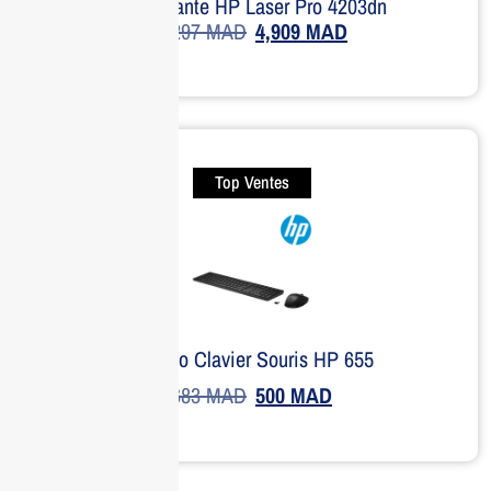
Imprimante HP Laser Pro 4203dn
7,297
MAD
4,909
MAD
Top Ventes
Combo Clavier Souris HP 655
683
MAD
500
MAD