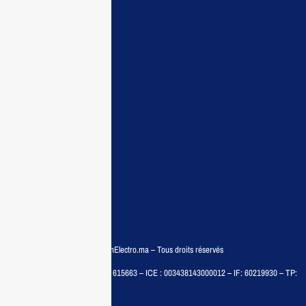
Maisonelectro:
Accueil
Guide d’achat
Demande de devis
Contactez nous
Conditions:
Qui sommes nous
Conditions générales
Politiques de confidentialité
FAQ
© COPYRIGHT 2025 – MaisonElectro.ma – Tous droits réservés
MAISON MEDIA, SARL – RC : 615663 – ICE : 003438143000012 – IF: 60219930 – TP:
35788030