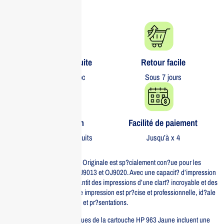
Livraison gratuite​
Retour facile​
partout au Maroc
Sous 7 jours
Garantie 1 an
Facilité de paiement
Sur tous nos produits
Jusqu’à x 4
La cartouche HP 963 Jaune Originale est sp?cialement con?ue pour les
imprimantes HP OJ9010, OJ9013 et OJ9020. Avec une capacit? d’impression
?lev?e, cette cartouche garantit des impressions d’une clart? incroyable et des
couleurs ?clatantes. Chaque impression est pr?cise et professionnelle, id?ale
pour vos documents, photos et pr?sentations.
Les principales caract?ristiques de la cartouche HP 963 Jaune incluent une