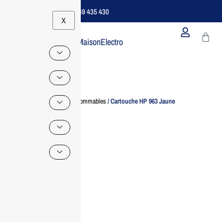
Support B2B Dédié | 06 49 435 430
X
MaisonElectro
Home
/
Consommables
/ Cartouche HP 963 Jaune