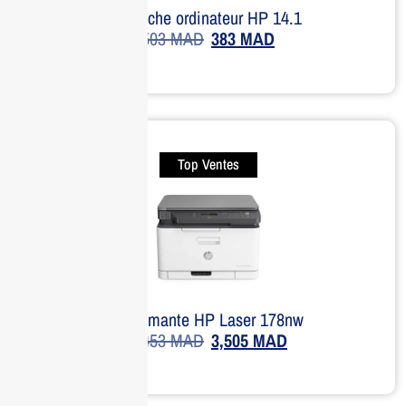
Sacoche ordinateur HP 14.1
503
MAD
383
MAD
Top Ventes
Imprimante HP Laser 178nw
4,453
MAD
3,505
MAD