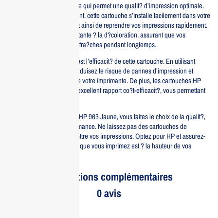
technologie d’encre avanc?e qui permet une qualit? d’impression optimale.
Gr?ce ? son design intelligent, cette cartouche s’installe facilement dans votre
imprimante, vous permettant ainsi de reprendre vos impressions rapidement.
Sa formule d’encre est r?sistante ? la d?coloration, assurant que vos
impressions restent vives et fra?ches pendant longtemps.
Un autre avantage notable est l’efficacit? de cette cartouche. En utilisant
l’encre HP originale, vous r?duisez le risque de pannes d’impression et
prolongez la dur?e de vie de votre imprimante. De plus, les cartouches HP
sont con?ues pour offrir un excellent rapport co?t-efficacit?, vous permettant
d’imprimer plus pour moins.
En choisissant la cartouche HP 963 Jaune, vous faites le choix de la qualit?,
de la fiabilit? et de la performance. Ne laissez pas des cartouches de
mauvaise qualit? compromettre vos impressions. Optez pour HP et assurez-
vous que chaque document que vous imprimez est ? la hauteur de vos
attentes.
Informations complémentaires
0 avis