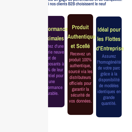
Voici pourquoi nos clients B2B choisissent le neuf
Garantie
Produit
Performance
Idéal pour
Constructeur
Authentique
Maximales
les Flottes
Complète
et Scellé
Profitez d'une
d'Entreprise
Bénéficiez de
batterie neuve
Recevez un
la garantie
Assurez
et de
produit 100%
officielle pour
l'homogénéité
composants à
authentique,
une tranquillité
de votre parc
100% de leur
sourcé via les
d'esprit et une
grâce à la
potentiel pour
distributeurs
continuité de
disponibilité
une
officiels pour
service
de modèles
performance
garantir la
assurée.
identiques en
durable.
sécurité de
grande
vos données.
quantité.