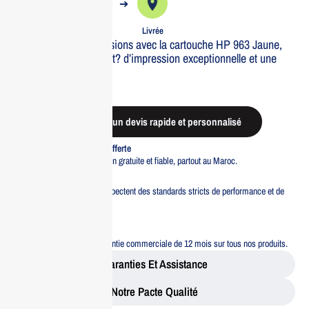
➔
➔
Commande
Expédiée
Livrée
Optimisez vos impressions avec la cartouche HP 963 Jaune,
con?ue pour une qualit? d’impression exceptionnelle et une
durabilit? accrue.
Out of stock
Demander un devis rapide et personnalisé
Livraison standard offerte
Profitez d’une livraison gratuite et fiable, partout au Maroc.
Pacte Qualité
Tous nos produits respectent des standards stricts de performance et de
sécurité.
Garantie 12 mois
Bénéficiez d’une garantie commerciale de 12 mois sur tous nos produits.
Garanties Et Assistance
Notre Pacte Qualité