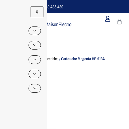
Support B2B Dédié | 06 49 435 430
X
MaisonElectro
Home
/
Consommables
/ Cartouche Magenta HP 913A