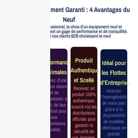
Votre Investissement Garanti : 4 Avantages du
Neuf
Pour un usage professionnel, le choix d'un équipement neuf et
officiellement distribué est un gage de performance et de tranquillité.
Voici pourquoi nos clients B2B choisissent le neuf
Garantie
Produit
Performance
Idéal pour
Constructeur
Authentique
Maximales
les Flottes
Complète
et Scellé
Profitez d'une
d'Entreprise
Bénéficiez de
batterie neuve
Recevez un
la garantie
Assurez
et de
produit 100%
officielle pour
l'homogénéité
composants à
authentique,
une tranquillité
de votre parc
100% de leur
sourcé via les
d'esprit et une
grâce à la
potentiel pour
distributeurs
continuité de
disponibilité
une
officiels pour
service
de modèles
performance
garantir la
assurée.
identiques en
durable.
sécurité de
grande
vos données.