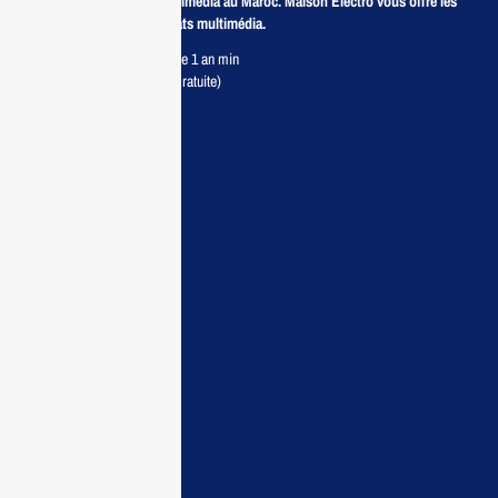
Revendeur de produits multimédia au Maroc. Maison Electro vous offre les
meilleurs prix pour vos achats multimédia.
Retour sous 7 jours & Garantie 1 an min
Livraison partout au Maroc (Gratuite)
Maisonelectro:
Accueil
Guide d’achat
Demande de devis
Contactez nous
Conditions:
Qui sommes nous
Conditions générales
Politiques de confidentialité
FAQ