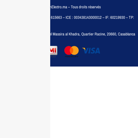
© COPYRIGHT 2025 – MaisonElectro.ma – Tous droits réservés
MAISON MEDIA, SARL – RC : 615663 – ICE : 003438143000012 – IF: 60219930 – TP:
35788030
Adresse :
6, rue 6 Octobre Bd el Massira al Khadra, Quartier Racine, 20660, Casablanca