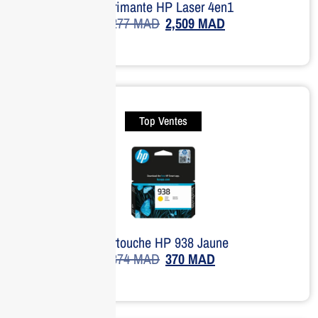
Imprimante HP Laser 4en1
3,277
MAD
2,509
MAD
Top Ventes
Cartouche HP 938 Jaune
374
MAD
370
MAD