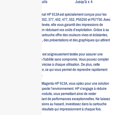
Sur tous nos produits
Jusqu’à x 4
La cartouche Magenta Original HP 913A est spécialement conçue pour les
imprimantes HP PageWide 352, 377, 452, 477, 552, P55250 et P57750. Avec
une capacité d’impression élevée, elle vous garantit des impressions de
qualité professionnelle tout en réduisant vos coûts d’exploitation. Grâce à sa
technologie avancée, cette cartouche offre des couleurs vives et éclatantes,
idéales pour des documents, des présentations et des graphiques qui attirent
l’attention.
Chaque cartouche HP 913A est soigneusement testée pour assurer une
performance optimale et une fiabilité sans compromis. Vous pouvez compter
sur une impression nette et précise à chaque utilisation. De plus, cette
cartouche est facile à installer, ce qui vous permet de reprendre rapidement
vos impressions sans tracas.
En choisissant la cartouche Magenta HP 913A, vous optez pour une solution
d’impression durable qui respecte l’environnement. HP s’engage à réduire
l’impact écologique de ses produits, vous permettant ainsi de rester
responsable tout en bénéficiant de performances exceptionnelles. Ne laissez
pas la qualité de vos impressions au hasard, investissez dans la cartouche
Magenta HP 913A pour des résultats qui impressionnent à chaque fois.