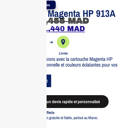
Produits Authentiques
Cartouche Magenta HP 913A
1,455
MAD
1,440
MAD
➔
➔
Commande
Expédiée
Livrée
Optimisez vos impressions avec la cartouche Magenta HP
913A. Qualité professionnelle et couleurs éclatantes pour vos
documents.
Add To Cart
Demander un devis rapide et personnalisé
Livraison standard offerte
Profitez d’une livraison gratuite et fiable, partout au Maroc.
Pacte Qualité