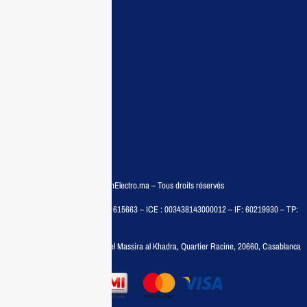
Demande de devis
Contactez nous
Conditions:
Qui sommes nous
Conditions générales
Politiques de confidentialité
FAQ
© COPYRIGHT 2025 – MaisonElectro.ma – Tous droits réservés
MAISON MEDIA, SARL – RC : 615663 – ICE : 003438143000012 – IF: 60219930 – TP:
35788030
Adresse :
6, rue 6 Octobre Bd el Massira al Khadra, Quartier Racine, 20660, Casablanca