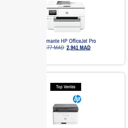
Imprimante HP OfficeJet Pro
3,877
MAD
2,941
MAD
Top Ventes