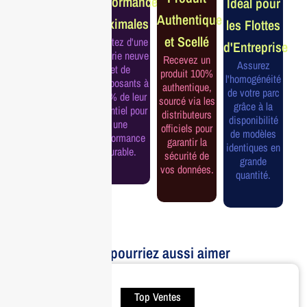
Performance
Idéal pour
Constructeur
Authentique
Maximales
les Flottes
Complète
et Scellé
Profitez d'une
d'Entreprise
Bénéficiez de
batterie neuve
Recevez un
la garantie
Assurez
et de
produit 100%
officielle pour
l'homogénéité
composants à
authentique,
une tranquillité
de votre parc
100% de leur
sourcé via les
d'esprit et une
grâce à la
potentiel pour
distributeurs
continuité de
disponibilité
une
officiels pour
service
de modèles
performance
garantir la
assurée.
identiques en
durable.
sécurité de
grande
vos données.
quantité.
Vous pourriez aussi aimer
Top Ventes