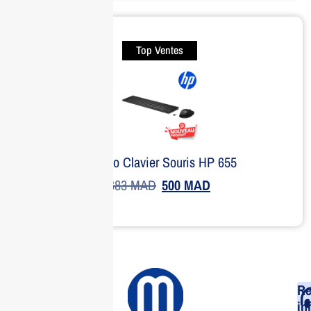
Top Ventes
Combo Clavier Souris HP 655
683
MAD
500
MAD
Re
in