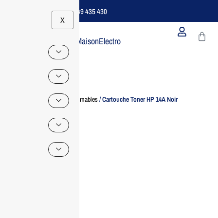
Support B2B Dédié | 06 49 435 430
X
MaisonElectro
Home
/
Consommables
/ Cartouche Toner HP 14A Noir