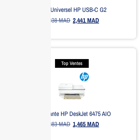
Dock Universel HP USB-C G2
3,338
MAD
2,441
MAD
Top Ventes
Imprimante HP DeskJet 6475 AIO
1,883
MAD
1,465
MAD