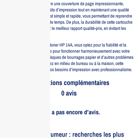
Cette cartouche de toner offre une couverture de page impressionnante,
permettant de réduire les coûts d’impression tout en maintenant une qualité
constante. Son installation est simple et rapide, vous permettant de reprendre
vos impressions en un rien de temps. De plus, la durabilité de cette cartouche
garantit que vous obtiendrez le meilleur rapport qualité-prix, en évitant les
remplacements fréquents.
En choisissant la cartouche toner HP 14A, vous optez pour la fiabilité et la
performance. Elle est conçue pour fonctionner harmonieusement avec votre
imprimante, minimisant les risques de bourrages papier et d’autres problèmes
d’impression. Que vous soyez en milieu de bureau ou à la maison, cette
cartouche répondra à tous vos besoins d’impression avec professionnalisme.
Informations complémentaires
0 avis
Il n’y a pas encore d’avis.
Le bruit et la rumeur : recherches les plus