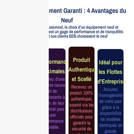
Votre Investissement Garanti : 4 Avantages du
Neuf
Pour un usage professionnel, le choix d'un équipement neuf et
officiellement distribué est un gage de performance et de tranquillité.
Voici pourquoi nos clients B2B choisissent le neuf
Garantie
Produit
Performance
Idéal pour
Constructeur
Authentique
Maximales
les Flottes
Complète
et Scellé
Profitez d'une
d'Entreprise
Bénéficiez de
batterie neuve
Recevez un
la garantie
Assurez
et de
produit 100%
officielle pour
l'homogénéité
composants à
authentique,
une tranquillité
de votre parc
100% de leur
sourcé via les
d'esprit et une
grâce à la
potentiel pour
distributeurs
continuité de
disponibilité
une
officiels pour
service
de modèles
performance
garantir la
assurée.
identiques en
durable.
sécurité de
grande