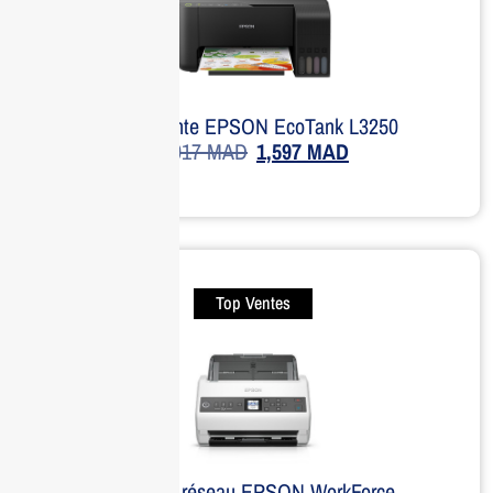
Imprimante EPSON EcoTank L3250
2,917
MAD
1,597
MAD
Top Ventes
Scanner réseau EPSON WorkForce