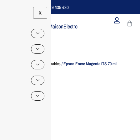
Support B2B Dédié | 06 49 435 430
X
MaisonElectro
Home
/
Consommables
/ Epson Encre Magenta ITS 70 ml