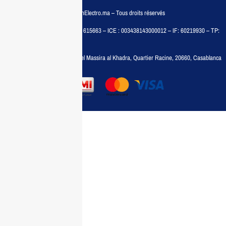
© COPYRIGHT 2025 – MaisonElectro.ma – Tous droits réservés
MAISON MEDIA, SARL – RC : 615663 – ICE : 003438143000012 – IF: 60219930 – TP:
35788030
Adresse :
6, rue 6 Octobre Bd el Massira al Khadra, Quartier Racine, 20660, Casablanca