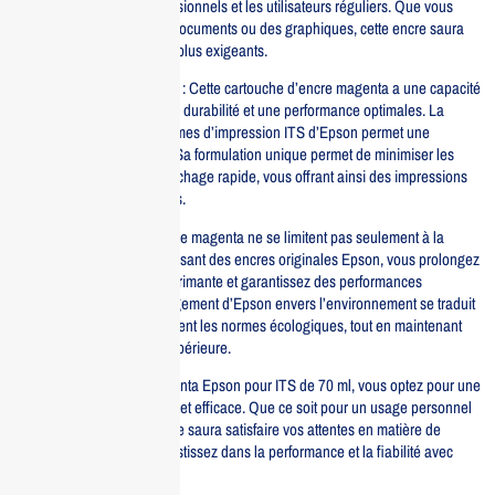
choix parfait pour les professionnels et les utilisateurs réguliers. Que vous
imprimiez des photos, des documents ou des graphiques, cette encre saura
répondre à vos besoins les plus exigeants.
Caractéristiques principales : Cette cartouche d’encre magenta a une capacité
de 70 ml, assurant ainsi une durabilité et une performance optimales. La
compatibilité avec les systèmes d’impression ITS d’Epson permet une
installation facile et rapide. Sa formulation unique permet de minimiser les
risques de bavures et de séchage rapide, vous offrant ainsi des impressions
instantanées et impeccables.
Les avantages de cette encre magenta ne se limitent pas seulement à la
qualité d’impression. En utilisant des encres originales Epson, vous prolongez
la durée de vie de votre imprimante et garantissez des performances
constantes. De plus, l’engagement d’Epson envers l’environnement se traduit
par des produits qui respectent les normes écologiques, tout en maintenant
une qualité d’impression supérieure.
En choisissant l’encre magenta Epson pour ITS de 70 ml, vous optez pour une
solution d’impression fiable et efficace. Que ce soit pour un usage personnel
ou professionnel, cette encre saura satisfaire vos attentes en matière de
qualité et de durabilité. Investissez dans la performance et la fiabilité avec
Epson.