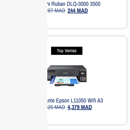
EPSON Ruban DLQ-3000 3500
287
MAD
244
MAD
Top Ventes
Imprimante Epson L11050 Wifi A3
7,525
MAD
4,379
MAD