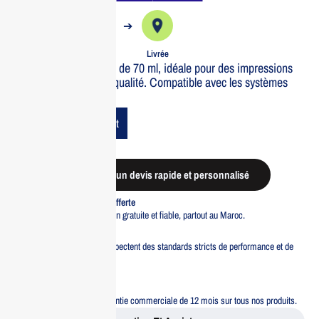
➔
➔
Commande
Expédiée
Livrée
Epson Encre Magenta de 70 ml, idéale pour des impressions
vibrantes et de haute qualité. Compatible avec les systèmes
ITS d’Epson.
Add To Cart
Demander un devis rapide et personnalisé
Livraison standard offerte
Profitez d’une livraison gratuite et fiable, partout au Maroc.
Pacte Qualité
Tous nos produits respectent des standards stricts de performance et de
sécurité.
Garantie 12 mois
Bénéficiez d’une garantie commerciale de 12 mois sur tous nos produits.