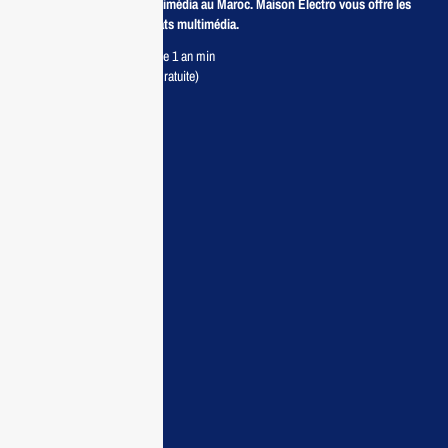
Revendeur de produits multimédia au Maroc. Maison Electro vous offre les
meilleurs prix pour vos achats multimédia.
Retour sous 7 jours & Garantie 1 an min
Livraison partout au Maroc (Gratuite)
Maisonelectro:
Accueil
Guide d’achat
Demande de devis
Contactez nous
Conditions:
Qui sommes nous
Conditions générales
Politiques de confidentialité
FAQ