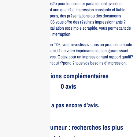
Chaque cartouche est optimis?e pour fonctionner parfaitement avec les
imprimantes Canon, assurant une qualit? d’impression constante et fiable.
Que vous imprimiez des rapports, des pr?sentations ou des documents
quotidiens, le toner Canon T06 vous offre des r?sultats impressionnants ?
chaque fois. De plus, son installation est simple et rapide, vous permettant de
retourner ? votre travail sans interruption.
En choisissant le toner Canon T06, vous investissez dans un produit de haute
qualit? qui contribue ? la durabilit? de votre imprimante tout en garantissant
des impressions claires et vives. Optez pour un impressionnant rapport qualit?
-prix avec ce toner performant qui r?pond ? tous vos besoins d’impression.
Informations complémentaires
0 avis
Il n’y a pas encore d’avis.
Le bruit et la rumeur : recherches les plus