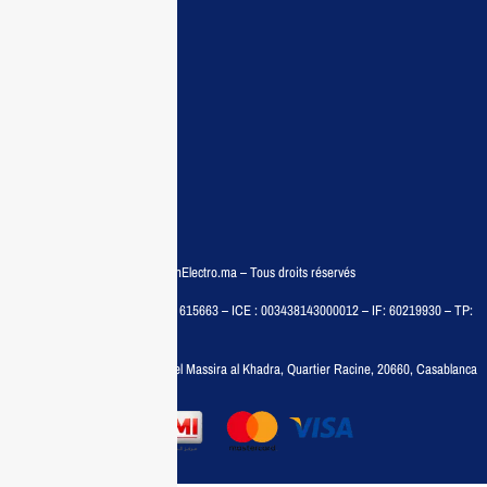
Demande de devis
Contactez nous
Conditions:
Qui sommes nous
Conditions générales
Politiques de confidentialité
FAQ
© COPYRIGHT 2025 – MaisonElectro.ma – Tous droits réservés
MAISON MEDIA, SARL – RC : 615663 – ICE : 003438143000012 – IF: 60219930 – TP:
35788030
Adresse :
6, rue 6 Octobre Bd el Massira al Khadra, Quartier Racine, 20660, Casablanca