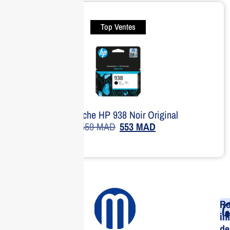
Top Ventes
Cartouche HP 938 Noir Original
559
MAD
553
MAD
Re
in
de