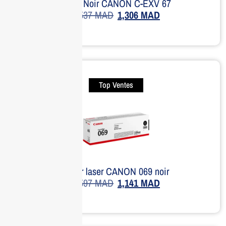
Toner Noir CANON C-EXV 67
1,537
MAD
1,306
MAD
Top Ventes
Toner laser CANON 069 noir
1,597
MAD
1,141
MAD