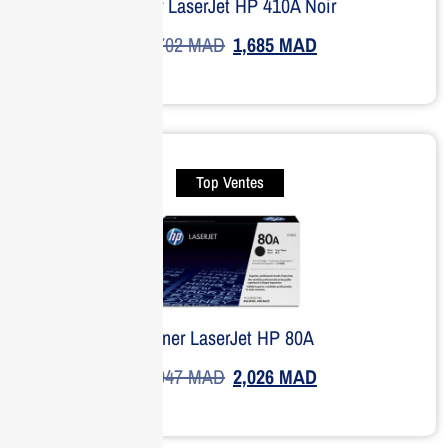
Toner LaserJet HP 410A Noir
1,702
MAD
1,685
MAD
Top Ventes
Toner LaserJet HP 80A
2,047
MAD
2,026
MAD