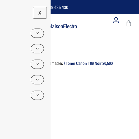
Support B2B Dédié | 06 49 435 430
X
MaisonElectro
Home
/
Consommables
/ Toner Canon T06 Noir 20,500