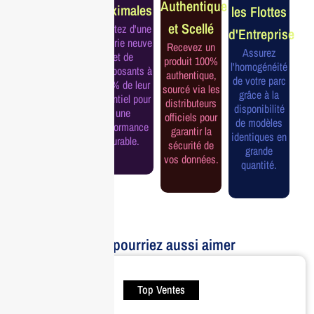
Authentique
Maximales
les Flottes
Complète
et Scellé
Profitez d'une
d'Entreprise
Bénéficiez de
batterie neuve
Recevez un
la garantie
Assurez
et de
produit 100%
officielle pour
l'homogénéité
composants à
authentique,
une tranquillité
de votre parc
100% de leur
sourcé via les
d'esprit et une
grâce à la
potentiel pour
distributeurs
continuité de
disponibilité
une
officiels pour
service
de modèles
performance
garantir la
assurée.
identiques en
durable.
sécurité de
grande
vos données.
quantité.
Vous pourriez aussi aimer
Top Ventes