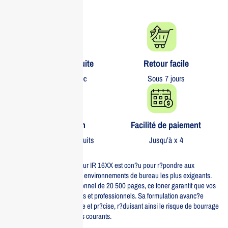
Livraison gratuite​
Retour facile​
partout au Maroc
Sous 7 jours
Garantie 1 an
Facilité de paiement
Sur tous nos produits
Jusqu’à x 4
Le toner Canon T06 Noir pour IR 16XX est con?u pour r?pondre aux
exigences d’impression des environnements de bureau les plus exigeants.
Avec un rendement exceptionnel de 20 500 pages, ce toner garantit que vos
documents sont toujours nets et professionnels. Sa formulation avanc?e
permet une impression fluide et pr?cise, r?duisant ainsi le risque de bourrage
papier et d’autres probl?mes courants.