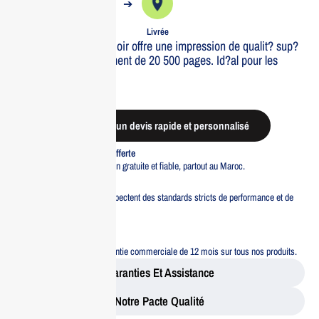
➔
➔
Commande
Expédiée
Livrée
Le toner Canon T06 Noir offre une impression de qualit? sup?
rieure avec un rendement de 20 500 pages. Id?al pour les
bureaux exigeants.
Out of stock
Demander un devis rapide et personnalisé
Livraison standard offerte
Profitez d’une livraison gratuite et fiable, partout au Maroc.
Pacte Qualité
Tous nos produits respectent des standards stricts de performance et de
sécurité.
Garantie 12 mois
Bénéficiez d’une garantie commerciale de 12 mois sur tous nos produits.
Garanties Et Assistance
Notre Pacte Qualité