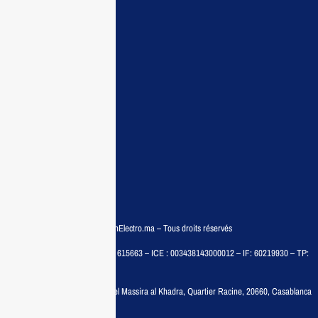
Accueil
Guide d’achat
Demande de devis
Contactez nous
Conditions:
Qui sommes nous
Conditions générales
Politiques de confidentialité
FAQ
© COPYRIGHT 2025 – MaisonElectro.ma – Tous droits réservés
MAISON MEDIA, SARL – RC : 615663 – ICE : 003438143000012 – IF: 60219930 – TP:
35788030
Adresse :
6, rue 6 Octobre Bd el Massira al Khadra, Quartier Racine, 20660, Casablanca