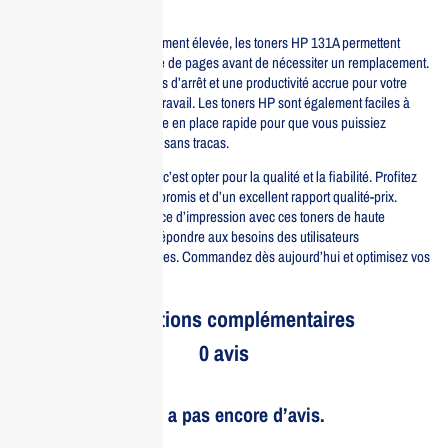
impeccable.
Avec une capacité de rendement élevée, les toners HP 131A permettent
d’imprimer un grand nombre de pages avant de nécessiter un remplacement.
Cela signifie moins de temps d’arrêt et une productivité accrue pour votre
bureau ou votre espace de travail. Les toners HP sont également faciles à
installer, permettant une mise en place rapide pour que vous puissiez
retourner à vos impressions sans tracas.
Choisir les toners HP 131A, c’est opter pour la qualité et la fiabilité. Profitez
d’une impression sans compromis et d’un excellent rapport qualité-prix.
Transformez votre expérience d’impression avec ces toners de haute
performance, conçus pour répondre aux besoins des utilisateurs
professionnels et domestiques. Commandez dès aujourd’hui et optimisez vos
impressions avec HP.
Informations complémentaires
0 avis
Il n’y a pas encore d’avis.