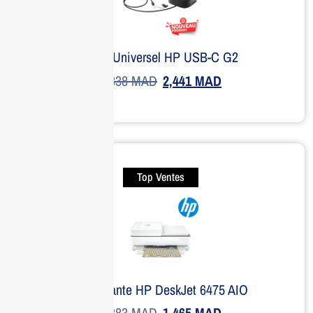
Dock Universel HP USB-C G2
3,338
MAD
2,441
MAD
Top Ventes
Imprimante HP DeskJet 6475 AIO
1,883
MAD
1,465
MAD