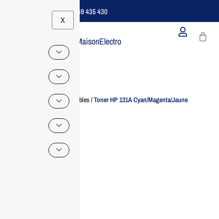
Support B2B Dédié | 06 49 435 430
X
MaisonElectro
Home
/
Consommables
/ Toner HP 131A Cyan/Magenta/Jaune