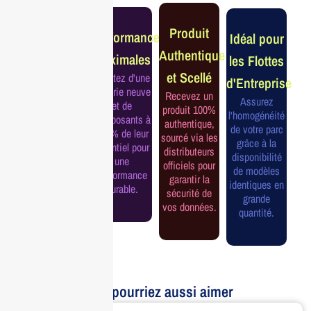
Garantie
Produit
Performance
Idéal pour
Constructeur
Authentique
Maximales
les Flottes
Complète
et Scellé
Profitez d'une
d'Entreprise
Bénéficiez de
batterie neuve
Recevez un
la garantie
Assurez
et de
produit 100%
officielle pour
l'homogénéité
composants à
authentique,
une tranquillité
de votre parc
100% de leur
sourcé via les
d'esprit et une
grâce à la
potentiel pour
distributeurs
continuité de
disponibilité
une
officiels pour
service
de modèles
performance
garantir la
assurée.
identiques en
durable.
sécurité de
grande
vos données.
quantité.
Vous pourriez aussi aimer