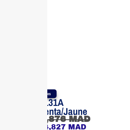
Produits Authentiques
Toner HP 131A
Cyan/Magenta/Jaune
4,876
MAD
4,827
MAD