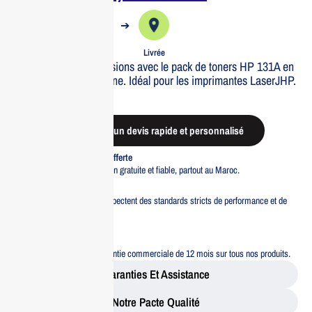
➔
➔
Commande
Expédiée
Livrée
Optimisez vos impressions avec le pack de toners HP 131A en
Cyan, Magenta et Jaune. Idéal pour les imprimantes LaserJHP.
Out of stock
Demander un devis rapide et personnalisé
Livraison standard offerte
Profitez d’une livraison gratuite et fiable, partout au Maroc.
Pacte Qualité
Tous nos produits respectent des standards stricts de performance et de
sécurité.
Garantie 12 mois
Bénéficiez d’une garantie commerciale de 12 mois sur tous nos produits.
Garanties Et Assistance
Notre Pacte Qualité