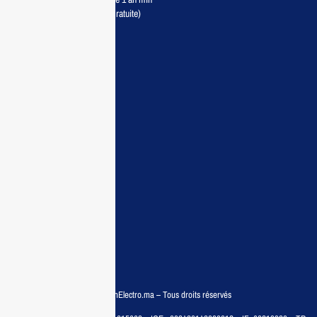
Livraison partout au Maroc (Gratuite)
Maisonelectro:
Accueil
Guide d’achat
Demande de devis
Contactez nous
Conditions:
Qui sommes nous
Conditions générales
Politiques de confidentialité
FAQ
© COPYRIGHT 2025 – MaisonElectro.ma – Tous droits réservés