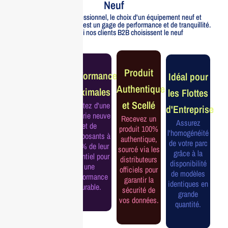
Neuf
Pour un usage professionnel, le choix d'un équipement neuf et
officiellement distribué est un gage de performance et de tranquillité.
Voici pourquoi nos clients B2B choisissent le neuf
Garantie
Produit
Performance
Idéal pour
Constructeur
Authentique
Maximales
les Flottes
Complète
et Scellé
Profitez d'une
d'Entreprise
Bénéficiez de
batterie neuve
Recevez un
la garantie
Assurez
et de
produit 100%
officielle pour
l'homogénéité
composants à
authentique,
une tranquillité
de votre parc
100% de leur
sourcé via les
d'esprit et une
grâce à la
potentiel pour
distributeurs
continuité de
disponibilité
une
officiels pour
service
de modèles
performance
garantir la
assurée.
identiques en
durable.
sécurité de
grande
vos données.
quantité.