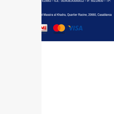
MAISON MEDIA, SARL – RC : 615663 – ICE : 003438143000012 – IF: 60219930 – TP:
35788030
Adresse :
6, rue 6 Octobre Bd el Massira al Khadra, Quartier Racine, 20660, Casablanca