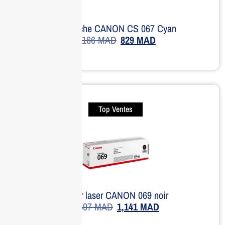
Cartouche CANON CS 067 Cyan
1,166
MAD
829
MAD
Top Ventes
Toner laser CANON 069 noir
1,597
MAD
1,141
MAD