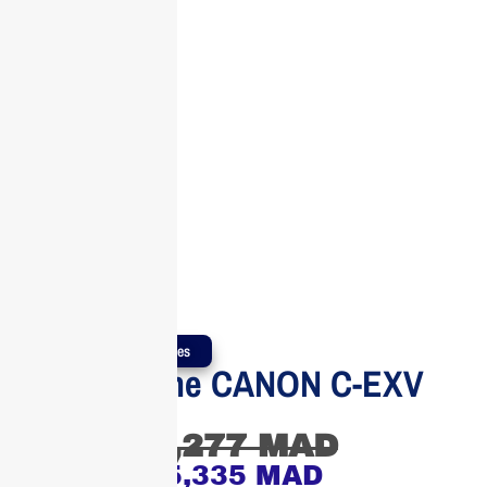
Produits Authentiques
Toner Jaune CANON C-EXV
58
6,277
MAD
5,335
MAD