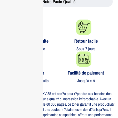
Notre Pacte Qualité
Livraison gratuite​
Retour facile​
partout au Maroc
Sous 7 jours
Garantie 1 an
Facilité de paiement
Sur tous nos produits
Jusqu’à x 4
Le toner jaune CANON C-EXV 58 est con?u pour r?pondre aux besoins des
utilisateurs ? la recherche d’une qualit? d’impression irr?prochable. Avec un
rendement impressionnant de 60 000 pages, ce toner garantit une productivit?
maximale tout en maintenant des couleurs ?clatantes et des d?tails pr?cis. Il
s’int?gre parfaitement aux imprimantes compatibles, offrant une performance