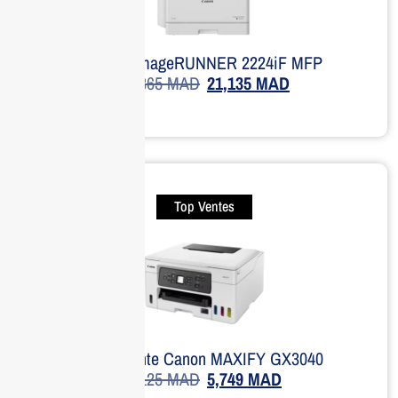
Canon imageRUNNER 2224iF MFP
24,865
MAD
21,135
MAD
Top Ventes
Imprimante Canon MAXIFY GX3040
8,125
MAD
5,749
MAD