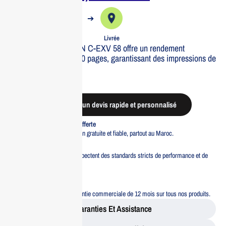
➔
➔
Commande
Expédiée
Livrée
Le toner jaune CANON C-EXV 58 offre un rendement
exceptionnel de 60 000 pages, garantissant des impressions de
qualit? sup?rieure.
Out of stock
Demander un devis rapide et personnalisé
Livraison standard offerte
Profitez d’une livraison gratuite et fiable, partout au Maroc.
Pacte Qualité
Tous nos produits respectent des standards stricts de performance et de
sécurité.
Garantie 12 mois
Bénéficiez d’une garantie commerciale de 12 mois sur tous nos produits.
Garanties Et Assistance