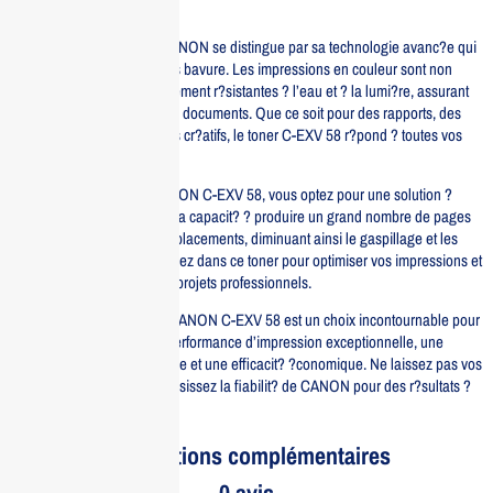
fiable et constante.
Ce produit de la marque CANON se distingue par sa technologie avanc?e qui
permet une impression sans bavure. Les impressions en couleur sont non
seulement vives, mais ?galement r?sistantes ? l’eau et ? la lumi?re, assurant
une long?vit? accrue de vos documents. Que ce soit pour des rapports, des
pr?sentations ou des projets cr?atifs, le toner C-EXV 58 r?pond ? toutes vos
attentes.
En choisissant le toner CANON C-EXV 58, vous optez pour une solution ?
conomique et ?cologique. Sa capacit? ? produire un grand nombre de pages
r?duit la fr?quence des remplacements, diminuant ainsi le gaspillage et les
co?ts ? long terme. Investissez dans ce toner pour optimiser vos impressions et
faire la diff?rence dans vos projets professionnels.
En r?sum?, le toner jaune CANON C-EXV 58 est un choix incontournable pour
ceux qui recherchent une performance d’impression exceptionnelle, une
qualit? de couleur sup?rieure et une efficacit? ?conomique. Ne laissez pas vos
impressions au hasard, choisissez la fiabilit? de CANON pour des r?sultats ?
la hauteur de vos attentes.
Informations complémentaires
0 avis