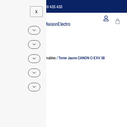
Support B2B Dédié | 06 49 435 430
X
MaisonElectro
Home
/
Consommables
/ Toner Jaune CANON C-EXV 58