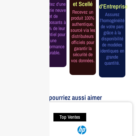
et Scellé
Profitez d'une
d'Entreprise
Bénéficiez de
batterie neuve
Recevez un
la garantie
Assurez
et de
produit 100%
officielle pour
l'homogénéité
composants à
authentique,
une tranquillité
de votre parc
100% de leur
sourcé via les
d'esprit et une
grâce à la
potentiel pour
distributeurs
continuité de
disponibilité
une
officiels pour
service
de modèles
performance
garantir la
assurée.
identiques en
durable.
sécurité de
grande
vos données.
quantité.
Vous pourriez aussi aimer
Top Ventes