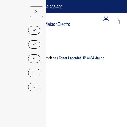
Support B2B Dédié | 06 49 435 430
X
MaisonElectro
Home
/
Consommables
/ Toner LaserJet HP 415A Jaune