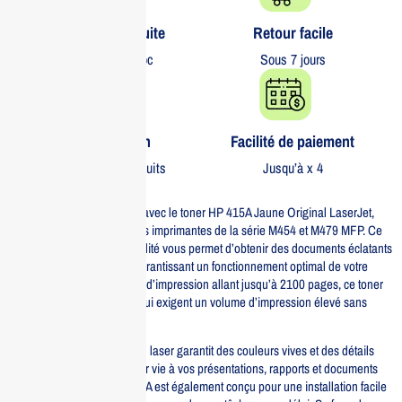
Livraison gratuite​
Retour facile​
partout au Maroc
Sous 7 jours
Garantie 1 an
Facilité de paiement
Sur tous nos produits
Jusqu’à x 4
Optimisez vos impressions avec le toner HP 415A Jaune Original LaserJet,
spécialement conçu pour les imprimantes de la série M454 et M479 MFP. Ce
consommable de haute qualité vous permet d’obtenir des documents éclatants
et professionnels, tout en garantissant un fonctionnement optimal de votre
appareil. Avec une capacité d’impression allant jusqu’à 2100 pages, ce toner
est idéal pour les bureaux qui exigent un volume d’impression élevé sans
compromis sur la qualité.
La technologie d’impression laser garantit des couleurs vives et des détails
précis, permettant de donner vie à vos présentations, rapports et documents
importants. Le toner HP 415A est également conçu pour une installation facile