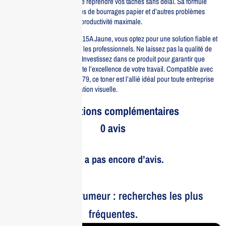
et rapide, vous permettant de reprendre vos tâches sans délai. Sa formule
avancée minimise les risques de bourrages papier et d’autres problèmes
d’impression, assurant une productivité maximale.
En choisissant le toner HP 415A Jaune, vous optez pour une solution fiable et
performante, approuvée par les professionnels. Ne laissez pas la qualité de
vos impressions au hasard. Investissez dans ce produit pour garantir que
chaque page imprimée reflète l’excellence de votre travail. Compatible avec
les modèles HP M454 et M479, ce toner est l’allié idéal pour toute entreprise
soucieuse de sa communication visuelle.
Informations complémentaires
0 avis
Il n’y a pas encore d’avis.
Le bruit et la rumeur : recherches les plus
fréquentes.