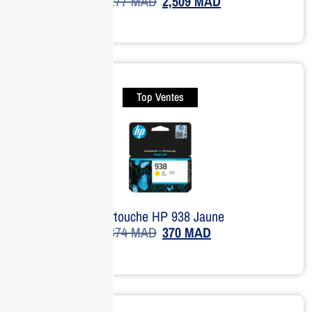
3,277
MAD
2,509
MAD
Top Ventes
Cartouche HP 938 Jaune
374
MAD
370
MAD