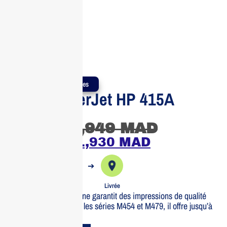
Produits Authentiques
Toner LaserJet HP 415A
Jaune
1,949
MAD
1,930
MAD
➔
➔
Commande
Expédiée
Livrée
Le toner HP 415A Jaune garantit des impressions de qualité
supérieure. Idéal pour les séries M454 et M479, il offre jusqu’à
2100 pages.