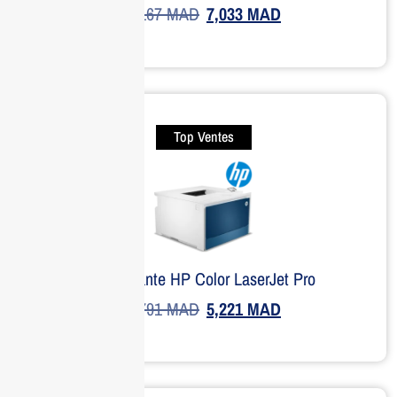
9,167
MAD
7,033
MAD
Top Ventes
Imprimante HP Color LaserJet Pro
6,791
MAD
5,221
MAD