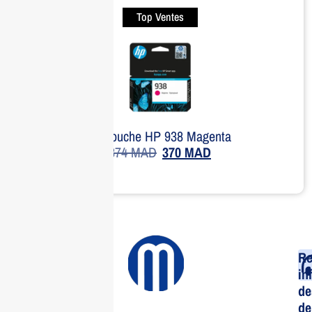
Top Ventes
Cartouche HP 938 Magenta
374
MAD
370
MAD
Re
in
de
de