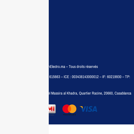
Conditions:
Qui sommes nous
Conditions générales
Politiques de confidentialité
FAQ
© COPYRIGHT 2025 – MaisonElectro.ma – Tous droits réservés
MAISON MEDIA, SARL – RC : 615663 – ICE : 003438143000012 – IF: 60219930 – TP:
35788030
Adresse :
6, rue 6 Octobre Bd el Massira al Khadra, Quartier Racine, 20660, Casablanca