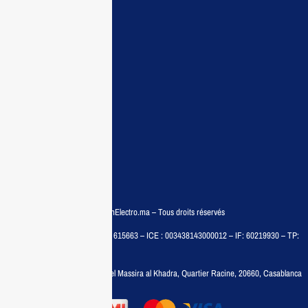
Accueil
Guide d’achat
Demande de devis
Contactez nous
Conditions:
Qui sommes nous
Conditions générales
Politiques de confidentialité
FAQ
© COPYRIGHT 2025 – MaisonElectro.ma – Tous droits réservés
MAISON MEDIA, SARL – RC : 615663 – ICE : 003438143000012 – IF: 60219930 – TP:
35788030
Adresse :
6, rue 6 Octobre Bd el Massira al Khadra, Quartier Racine, 20660, Casablanca