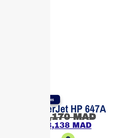
Produits Authentiques
Toner LaserJet HP 647A
3,170
MAD
3,138
MAD