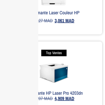
Imprimante Laser Couleur HP
4,127
MAD
3,061
MAD
Top Ventes
Imprimante HP Laser Pro 4203dn
7,297
MAD
4,909
MAD