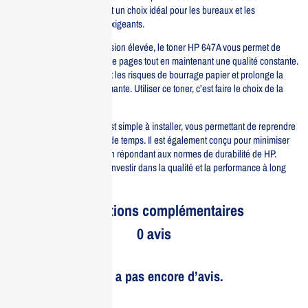
professionnels, ce qui en fait un choix idéal pour les bureaux et les
environnements de travail exigeants.
Avec une capacité d’impression élevée, le toner HP 647A vous permet de
produire un grand nombre de pages tout en maintenant une qualité constante.
Sa formulation unique réduit les risques de bourrage papier et prolonge la
durée de vie de votre imprimante. Utiliser ce toner, c’est faire le choix de la
fiabilité et de l’efficacité.
De plus, le toner HP 647A est simple à installer, vous permettant de reprendre
vos impressions en un rien de temps. Il est également conçu pour minimiser
l’impact environnemental, en répondant aux normes de durabilité de HP.
Investir dans ce toner, c’est investir dans la qualité et la performance à long
terme de vos impressions.
Informations complémentaires
0 avis
Il n’y a pas encore d’avis.