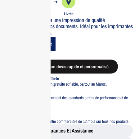
➔
➔
Commande
Expédiée
Livrée
Le toner HP 647A offre une impression de qualité
professionnelle pour vos documents. Idéal pour les imprimantes
HP CLJ CP4025/4525.
Add To Cart
Demander un devis rapide et personnalisé
Livraison standard offerte
Profitez d’une livraison gratuite et fiable, partout au Maroc.
Pacte Qualité
Tous nos produits respectent des standards stricts de performance et de
sécurité.
Garantie 12 mois
Bénéficiez d’une garantie commerciale de 12 mois sur tous nos produits.
Garanties Et Assistance