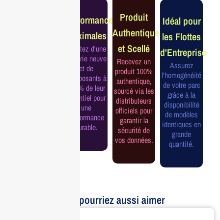
Garantie
Produit
Performance
Idéal pour
Constructeur
Authentique
Maximales
les Flottes
Complète
et Scellé
Profitez d'une
d'Entreprise
Bénéficiez de
batterie neuve
Recevez un
la garantie
Assurez
et de
produit 100%
officielle pour
l'homogénéité
composants à
authentique,
une tranquillité
de votre parc
100% de leur
sourcé via les
d'esprit et une
grâce à la
potentiel pour
distributeurs
continuité de
disponibilité
une
officiels pour
service
de modèles
performance
garantir la
assurée.
identiques en
durable.
sécurité de
grande
vos données.
quantité.
Vous pourriez aussi aimer