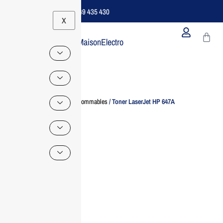
Support B2B Dédié | 06 49 435 430
X
MaisonElectro
Home
/
Consommables
/ Toner LaserJet HP 647A