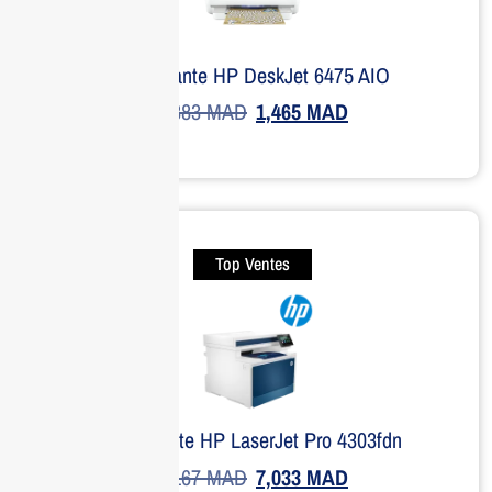
Imprimante HP DeskJet 6475 AIO
1,883
MAD
1,465
MAD
Top Ventes
Imprimante HP LaserJet Pro 4303fdn
9,167
MAD
7,033
MAD