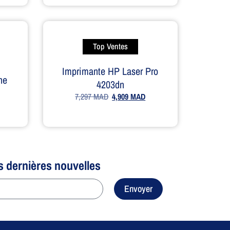
Top Ventes
Imprimante HP Laser Pro
ne
4203dn
7,297
MAD
4,909
MAD
s dernières nouvelles
Envoyer