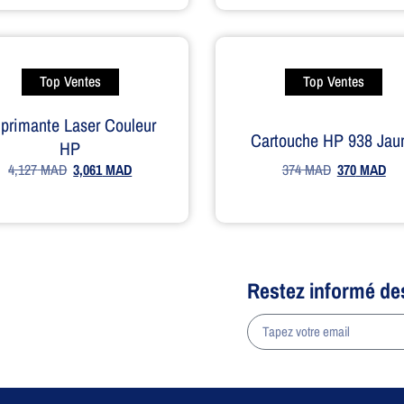
Top Ventes
Top Ventes
primante Laser Couleur
Cartouche HP 938 Jau
HP
374
MAD
370
MAD
4,127
MAD
3,061
MAD
Restez informé de
a