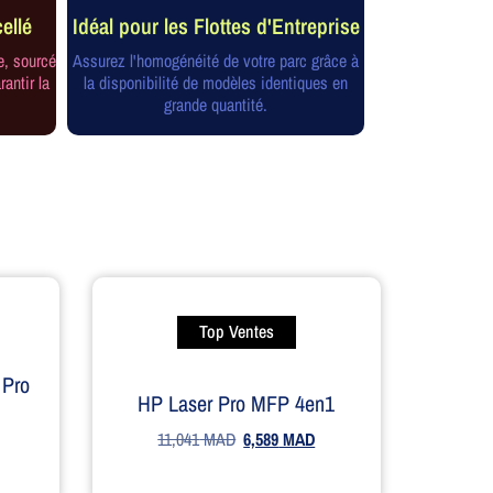
ellé
Idéal pour les Flottes d'Entreprise
e, sourcé
Assurez l'homogénéité de votre parc grâce à
rantir la
la disponibilité de modèles identiques en
grande quantité.
Top Ventes
 Pro
HP Laser Pro MFP 4en1
11,041
MAD
6,589
MAD