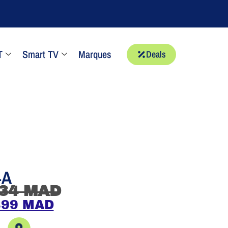
T
Smart TV
Marques
Deals
4A
34
MAD
399
MAD