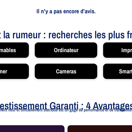
Il n’y a pas encore d’avis.
t la rumeur : recherches les plus 
mables
Ordinateur
Impr
ner
Cameras
Smar
vestissement Garanti : 4 Avantage
ent neuf et officiellement distribué est un gage de performance et de tranquillité.