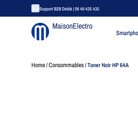
Support B2B Dédié | 06 49 435 430
MaisonElectro
Smartph
Home
Consommables
/
/ Toner Noir HP 64A