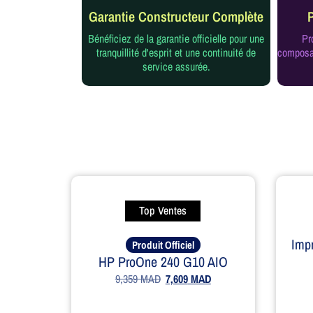
Garantie Constructeur Complète
Bénéficiez de la garantie officielle pour une
Pr
tranquillité d'esprit et une continuité de
composan
service assurée.
Top Ventes
Imp
Produit Officiel
HP ProOne 240 G10 AIO
9,359
MAD
7,609
MAD