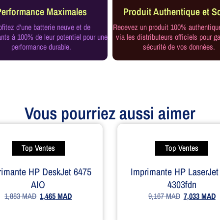
Performance Maximales
Produit Authentique et Sc
ofitez d'une batterie neuve et de
Recevez un produit 100% authentiqu
ts à 100% de leur potentiel pour une
via les distributeurs officiels pour ga
performance durable.
sécurité de vos données.
Vous pourriez aussi aimer
Top Ventes
Top Ventes
rimante HP DeskJet 6475
Imprimante HP LaserJet
AIO
4303fdn
1,883
MAD
1,465
MAD
9,167
MAD
7,033
MAD